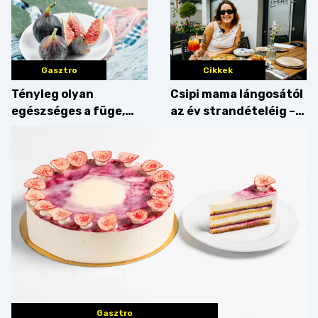
Gasztro
Cikkek
Tényleg olyan
Csipi mama lángosától
egészséges a füge,
az év strandételéig –
mint amilyennek
idén is felzabáltuk a
gondoljuk?
Balaton déli partját
Gasztro