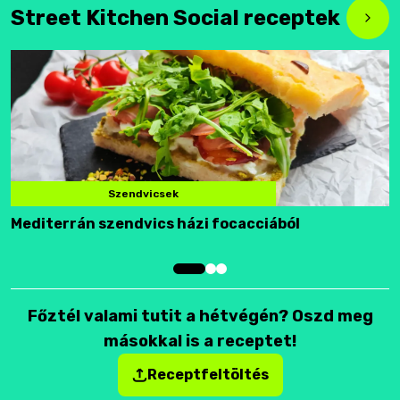
Street Kitchen Social receptek
Szendvicsek
Mediterrán szendvics házi focacciából
F
Főztél valami tutit a hétvégén? Oszd meg
másokkal is a receptet!
Receptfeltöltés