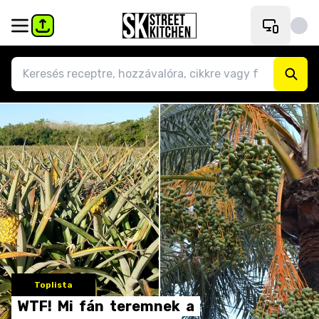
Toplista
WTF!
Mi
fán
teremnek
a