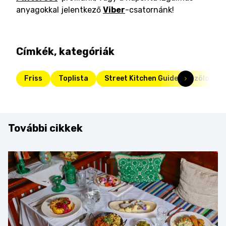
anyagokkal jelentkező
Viber
-csatornánk!
Címkék, kategóriák
Friss
Toplista
Street Kitchen Guide
zöldség
További cikkek