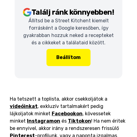
Találj ránk könnyebben!
Állítsd be a Street Kitchent kiemelt
forrásként a Google keresőben, így
gyakrabban hozzuk neked a recepteket
és a cikkeket a találataid között.
Beállítom
Ha tetszett a toplista, akkor csekkoljátok a
videóinkat
, exkluzív tartalmakért pedig
lájkoljatok minket
Facebookon
, kövessetek
minket
Instagramon
és
Tiktokon
! Ha nem éritek
be ennyivel, akkor irány a rendszeresen frissülő
Pinterest
-profilunk, vagy a naponta izgalmas