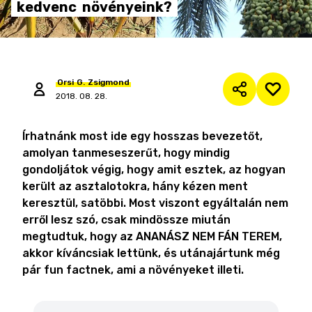
kedvenc
növényeink?
Orsi
G.
Zsigmond
2018. 08. 28.
Írhatnánk most ide egy hosszas bevezetőt,
amolyan tanmeseszerűt, hogy mindig
gondoljátok végig, hogy amit esztek, az hogyan
került az asztalotokra, hány kézen ment
keresztül, satöbbi. Most viszont egyáltalán nem
erről lesz szó, csak mindössze miután
megtudtuk, hogy az ANANÁSZ NEM FÁN TEREM,
akkor kíváncsiak lettünk, és utánajártunk még
pár fun factnek, ami a növényeket illeti.