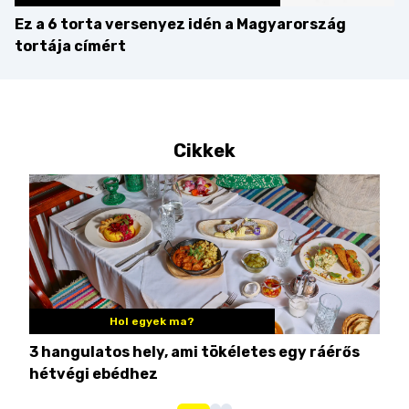
Ez a 6 torta versenyez idén a Magyarország
tortája címért
Cikkek
Hol egyek ma?
3 hangulatos hely, ami tökéletes egy ráérős
10 
hétvégi ebédhez