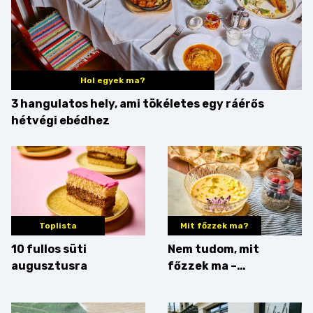
Hol egyek ma?
3 hangulatos hely, ami tökéletes egy ráérős
hétvégi ebédhez
Toplista
Mit főzzek ma?
10 fullos süti
Nem tudom, mit
augusztusra
főzzek ma –
Villámgyors menü