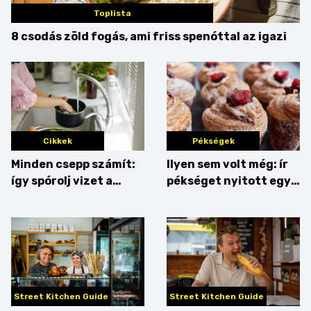
Toplista
8 csodás zöld fogás, ami friss spenóttal az igazi
Cikkek
Pékségek
Minden csepp számít:
Ilyen sem volt még: ír
így spórolj vizet a
pékséget nyitott egy
konyhában
Dublinból hazatért pár
Street Kitchen Guide
Street Kitchen Guide