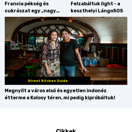
Francia pékség és
Felzabáltuk light - a
cukrászat egy „nagy
keszthelyi LángoSOS
csipetnyi” empátiával
Street Kitchen Guide
Megnyílt a város első és egyetlen indonéz
étterme a Kolosy téren, mi pedig kipróbáltuk!
Cikkek