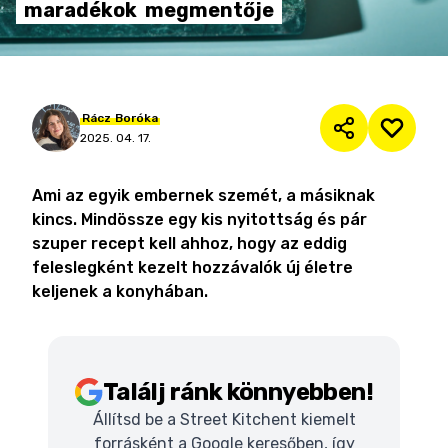
maradékok
megmentője
Rácz
Boróka
2025. 04. 17.
Ami az egyik embernek szemét, a másiknak
kincs. Mindössze egy kis nyitottság és pár
szuper recept kell ahhoz, hogy az eddig
feleslegként kezelt hozzávalók új életre
keljenek a konyhában.
Találj ránk könnyebben!
Állítsd be a Street Kitchent kiemelt
forrásként a Google keresőben, így