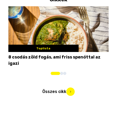
Toplista
8 csodás zöld fogás, ami friss spenóttal az
Min
igazi
kon
Összes cikk