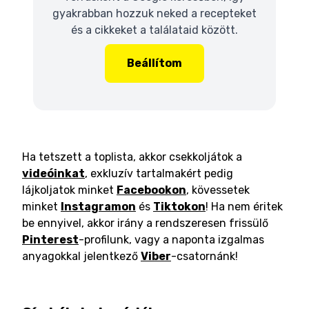
gyakrabban hozzuk neked a recepteket
és a cikkeket a találataid között.
Beállítom
Ha tetszett a toplista, akkor csekkoljátok a
videóinkat
, exkluzív tartalmakért pedig
lájkoljatok minket
Facebookon
, kövessetek
minket
Instagramon
és
Tiktokon
! Ha nem éritek
be ennyivel, akkor irány a rendszeresen frissülő
Pinterest
-profilunk, vagy a naponta izgalmas
anyagokkal jelentkező
Viber
-csatornánk!