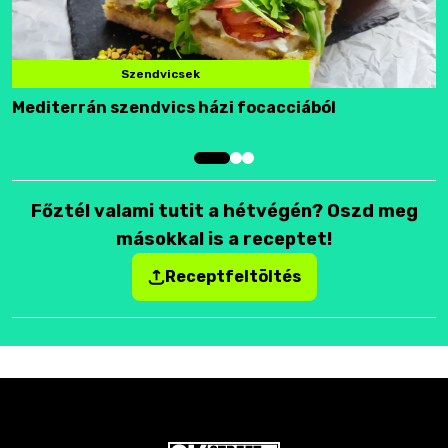
Szendvicsek
Mediterrán szendvics házi focacciából
F
Főztél valami tutit a hétvégén? Oszd meg
másokkal is a receptet!
Receptfeltöltés