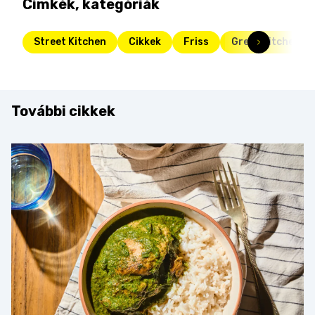
Címkék, kategóriák
Street Kitchen
Cikkek
Friss
Green kitchen
További cikkek