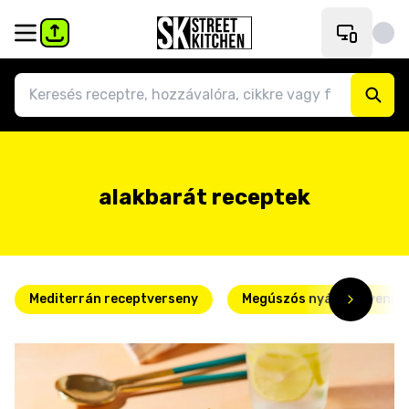
alakbarát receptek
Mediterrán receptverseny
Megúszós nyári kedvence