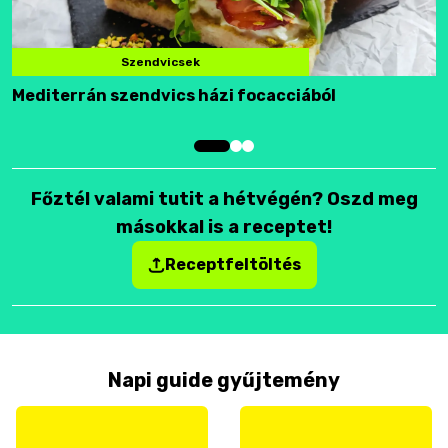
Szendvicsek
Mediterrán szendvics házi focacciából
F
Főztél valami tutit a hétvégén? Oszd meg
másokkal is a receptet!
Receptfeltöltés
Napi guide gyűjtemény