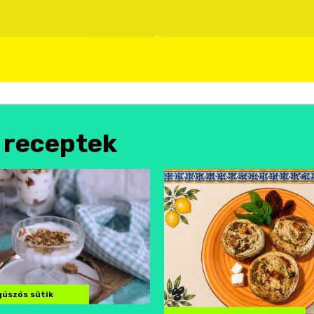
l receptek
úszós sütik