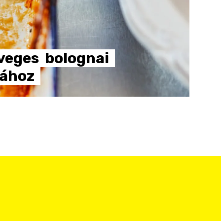
veges
bolognai
sához