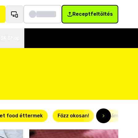
Receptfeltöltés
SK Shop
et food éttermek
Főzz okosan!
Villámgyors r