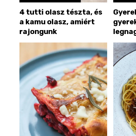
4 tutti olasz tészta, és
Gyere
a kamu olasz, amiért
gyere
rajongunk
legna
amikk
mellé