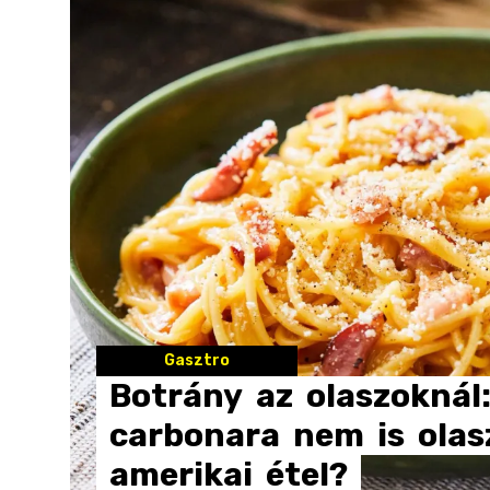
Gasztro
Botrány
az
olaszoknál
carbonara
nem
is
olas
amerikai
étel?