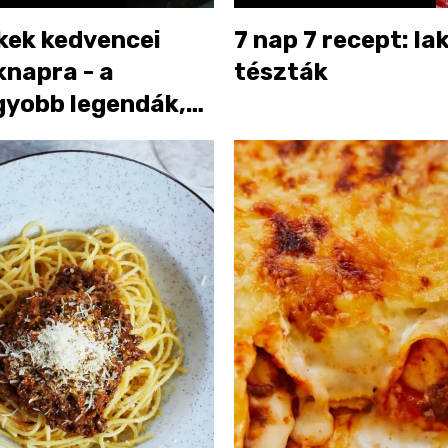
kek kedvencei
7 nap 7 recept: la
knapra - a
tészták
gyobb legendák,
el nem lehet
fogni