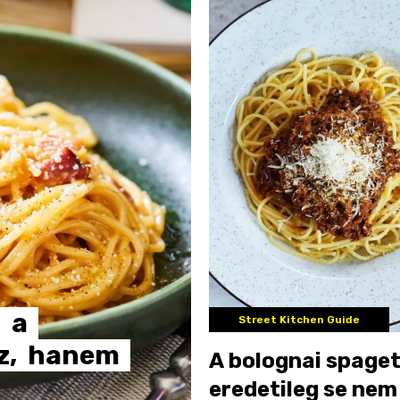
:
a
Street Kitchen Guide
z,
hanem
A bolognai spaget
eredetileg se nem