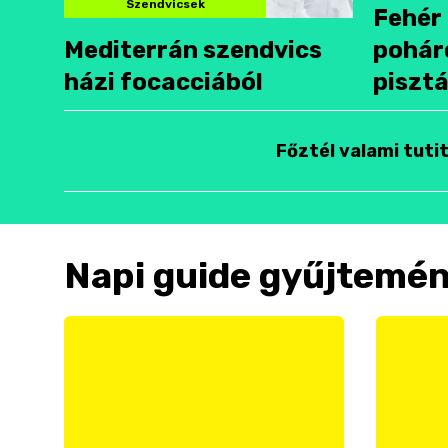
Szendvicsek
Fehér 
Mediterrán szendvics
pohár
házi focacciából
pisztá
Főztél valami tuti
Napi guide gyűjtemé