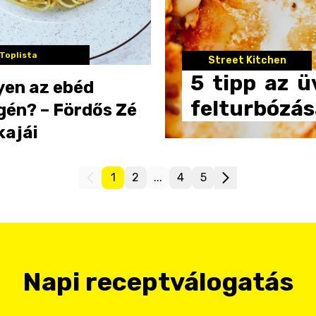
Toplista
Street Kitchen
5
tipp
az
ü
yen az ebéd
felturbózá
gén? – Fördős Zé
kajái
1
2
...
4
5
Napi receptválogatás