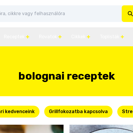
Receptek
Rovatok
Cikkek
Toplisták
bolognai receptek
ri kedvenceink
Grillfokozatba kapcsolva
Stre