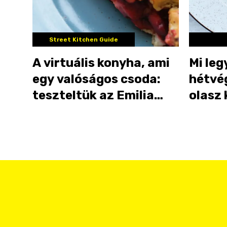
Street Kitchen Guide
A virtuális konyha, ami
Mi leg
egy valóságos csoda:
hétvé
teszteltük az Emilia
olasz 
Lasagneria-t