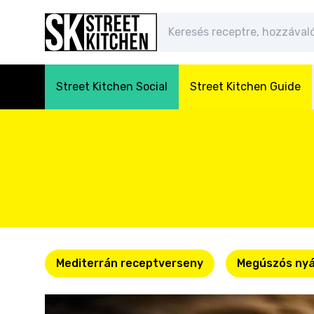
Street Kitchen Social
Street Kitchen Guide
Mediterrán receptverseny
Megúszós nyá