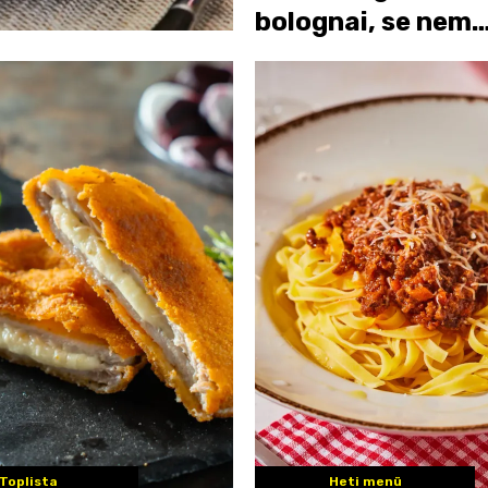
bolognai, se nem
spagetti
Toplista
Heti menü