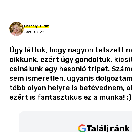
Bercely
Judit
2020. 07. 29.
Úgy láttuk, hogy nagyon tetszett ne
cikkünk, ezért úgy gondoltuk, kicsi
csinálunk egy hasonló tripet. Szá
sem ismeretlen, ugyanis dolgoztam é
több olyan helyre is betévednem, a
ezért is fantasztikus ez a munka! :)
Találj rán