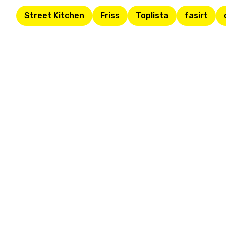
Street Kitchen
Friss
Toplista
fasirt