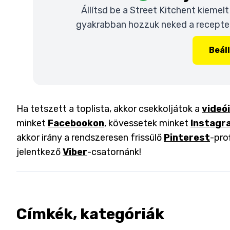
Állítsd be a Street Kitchent kiemel
gyakrabban hozzuk neked a recepteke
Beál
Ha tetszett a toplista, akkor csekkoljátok a
videó
minket
Facebookon
, kövessetek minket
Instagr
akkor irány a rendszeresen frissülő
Pinterest
-pro
jelentkező
Viber
-csatornánk!
Címkék, kategóriák