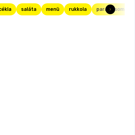
cékla
saláta
menü
rukkola
paradicsomleve