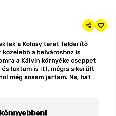
ktek a Kolosy teret felderítő
t közelebb a belvároshoz is
momra a Kálvin környéke cseppet
s laktam is itt, mégis sikerült
hol még sosem jártam. Na, hát
k könnyebben!