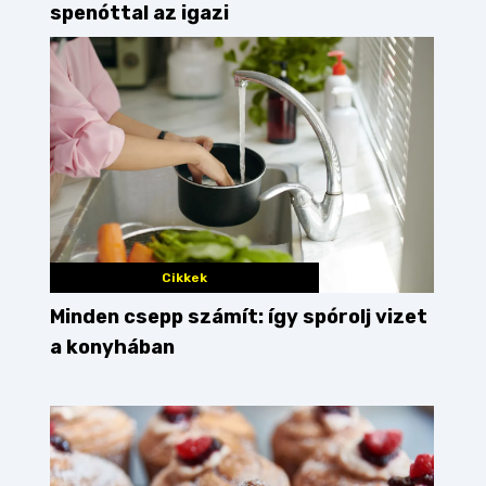
spenóttal az igazi
Cikkek
Minden csepp számít: így spórolj vizet
a konyhában