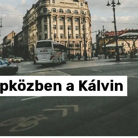
pközben
a
Kálvin