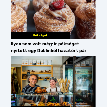
s
vegetáriánus
húsleves
rántott sajt
burg
Pékségek
Ilyen sem volt még: ír pékséget
nyitott egy Dublinból hazatért pár