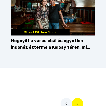
Street Kitchen Guide
Megnyílt a város első és egyetlen
indonéz étterme a Kolosy téren, mi
pedig kipróbáltuk!