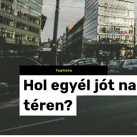
Toplista
Hol
egyél
jót
na
téren?