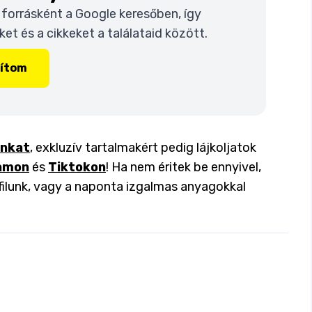
t forrásként a Google keresőben, így
t és a cikkeket a találataid között.
lítom
inkat
, exkluzív tartalmakért pedig lájkoljatok
amon
és
Tiktokon
! Ha nem éritek be ennyivel,
filunk, vagy a naponta izgalmas anyagokkal