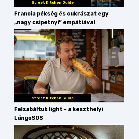
Street Kitchen Guide
Francia pékség és cukrászat egy
„nagy csipetnyi” empátiával
Street Kitchen Guide
Felzabáltuk light - a keszthelyi
LángoSOS