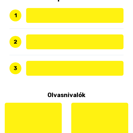
1
2
3
Olvasnivalók