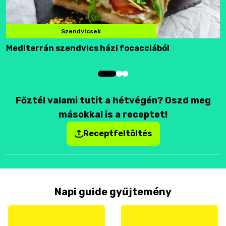
Szendvicsek
Mediterrán szendvics házi focacciából
F
Főztél valami tutit a hétvégén? Oszd meg
másokkal is a receptet!
Receptfeltöltés
Napi guide gyűjtemény