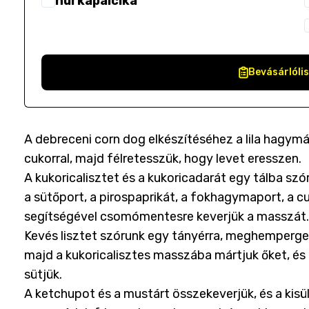
hurkapálcika
Bevásárlóli
A debreceni corn dog elkészítéséhez a lila hagymá
cukorral, majd félretesszük, hogy levet eresszen.
A kukoricalisztet és a kukoricadarát egy tálba szór
a sütőport, a pirospaprikát, a fokhagymaport, a cu
segítségével csomómentesre keverjük a masszát
Kevés lisztet szórunk egy tányérra, meghemperget
majd a kukoricalisztes masszába mártjuk őket, és 
sütjük.
A ketchupot és a mustárt összekeverjük, és a kisül