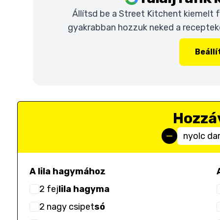
Állítsd be a Street Kitchent kiemelt
gyakrabban hozzuk neked a recepteket
Beáll
Hozzá
nyolc da
A lila hagymához
2
fej
lila hagyma
2
nagy csipet
só