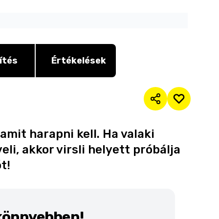
ítés
Értékelések
amit harapni kell. Ha valaki
li, akkor virsli helyett próbálja
t!
 könnyebben!