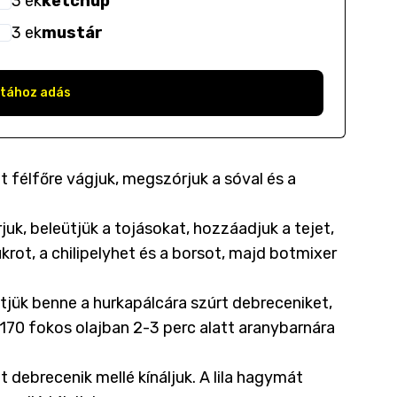
3
ek
ketchup
3
ek
mustár
stához adás
t félfőre vágjuk, megszórjuk a sóval és a
juk, beleütjük a tojásokat, hozzáadjuk a tejet,
krot, a chilipelyhet és a borsot, majd botmixer
.
jük benne a hurkapálcára szúrt debreceniket,
170 fokos olajban 2-3 perc alatt aranybarnára
t debrecenik mellé kínáljuk. A lila hagymát