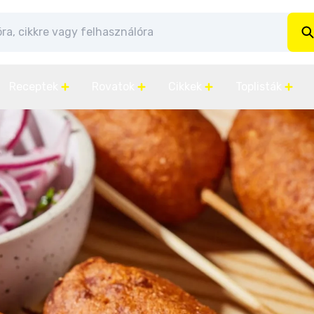
Receptek
Rovatok
Cikkek
Toplisták