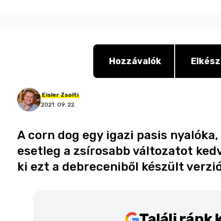
Hozzávalók
Elkész
Eisler
Zsolti
2021. 09. 22.
A corn dog egy igazi pasis nyalóka, 
esetleg a zsírosabb változatot kedve
ki ezt a debreceniből készült verzió
Találj ránk