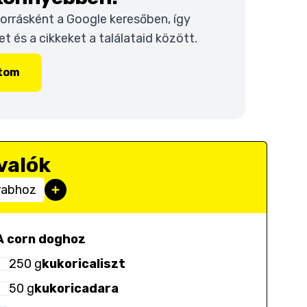
 forrásként a Google keresőben, így
 és a cikkeket a találataid között.
ítom
valók
rabhoz
A corn doghoz
250
g
kukoricaliszt
50
g
kukoricadara