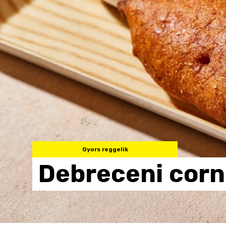
Gyors reggelik
Debreceni
corn