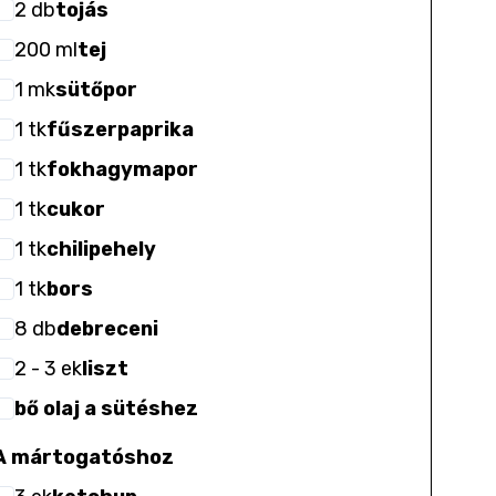
2
db
tojás
200
ml
tej
1
mk
sütőpor
1
tk
fűszerpaprika
1
tk
fokhagymapor
1
tk
cukor
1
tk
chilipehely
1
tk
bors
8
db
debreceni
2
- 3
ek
liszt
bő olaj a sütéshez
A mártogatóshoz