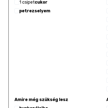
1
csipet
cukor
petrezselyem
Amire még szükség lesz