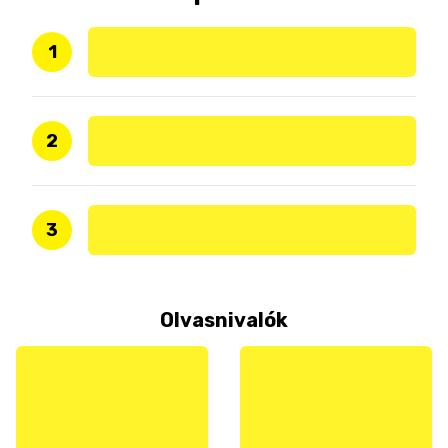
1
2
3
Olvasnivalók