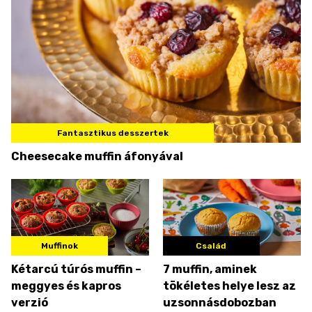
Fantasztikus desszertek
Cheesecake muffin áfonyával
Muffinok
Család
Kétarcú túrós muffin –
7 muffin, aminek
meggyes és kapros
tökéletes helye lesz az
verzió
uzsonnásdobozban