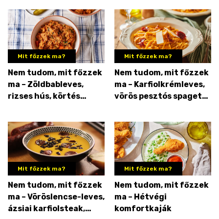
Mit főzzek ma?
Mit főzzek ma?
Nem tudom, mit főzzek
Nem tudom, mit főzzek
ma – Zöldbableves,
ma – Karfiolkrémleves,
rizses hús, körtés
vörös pesztós spagetti,
muffin
meggyes-csokis muffin
Mit főzzek ma?
Mit főzzek ma?
Nem tudom, mit főzzek
Nem tudom, mit főzzek
ma – Vöröslencse-leves,
ma – Hétvégi
ázsiai karfiolsteak,
komfortkaják