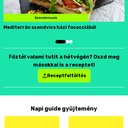
Szendvicsek
Mediterrán szendvics házi focacciából
F
Főztél valami tutit a hétvégén? Oszd meg
másokkal is a receptet!
Receptfeltöltés
Napi guide gyűjtemény