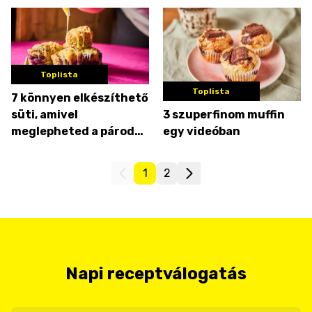
túrós-csokis muffin
Toplista
Toplista
7 könnyen elkészíthető
süti, amivel
3 szuperfinom muffin
meglepheted a párod
egy videóban
Valentin-napon
1
2
Napi receptválogatás