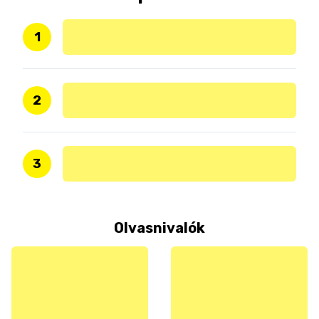
1
2
3
Olvasnivalók