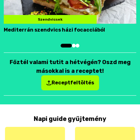
Szendvicsek
Mediterrán szendvics házi focacciából
F
Főztél valami tutit a hétvégén? Oszd meg
másokkal is a receptet!
Receptfeltöltés
Napi guide gyűjtemény