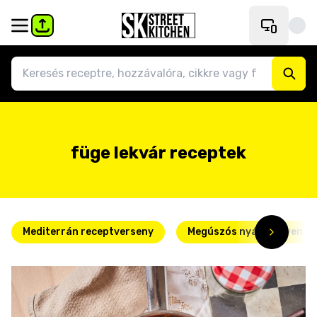
füge lekvár receptek
Mediterrán receptverseny
Megúszós nyári kedvence