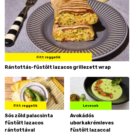
Fitt reggelik
Rántottás-füstölt lazacos grillezett wrap
Fitt reggelik
Levesek
Sós zöld palacsinta
Avokádós
füstölt lazacos
uborkakrémleves
rántottával
füstölt lazaccal