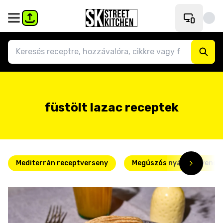
füstölt lazac receptek
Mediterrán receptverseny
Megúszós nyári kedvence