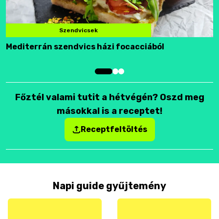
Szendvicsek
Mediterrán szendvics házi focacciából
F
Főztél valami tutit a hétvégén? Oszd meg
másokkal is a receptet!
Receptfeltöltés
Napi guide gyűjtemény