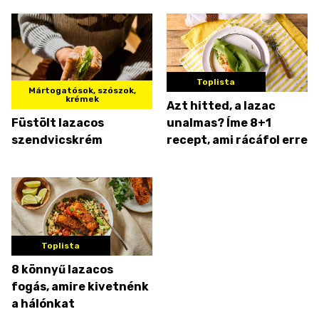
Toplista
Mártogatósok, szószok,
krémek
Azt hitted, a lazac
Füstölt lazacos
unalmas? Íme 8+1
szendvicskrém
recept, ami rácáfol erre
Toplista
8 könnyű lazacos
fogás, amire kivetnénk
a hálónkat