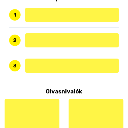
1
2
3
Olvasnivalók