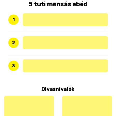
5 tuti menzás ebéd
1
2
3
Olvasnivalók