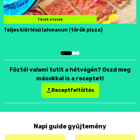
Török ételek
Teljes kiőrlésű lahmacun (török pizza)
F
Főztél valami tutit a hétvégén? Oszd meg
másokkal is a receptet!
Receptfeltöltés
Napi guide gyűjtemény