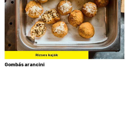
Rizses kaják
Gombás arancini