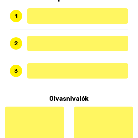
1
2
3
Olvasnivalók