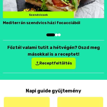
Szendvicsek
Mediterrán szendvics házi focacciából
F
Főztél valami tutit a hétvégén? Oszd meg
másokkal is a receptet!
Receptfeltöltés
Napi guide gyűjtemény