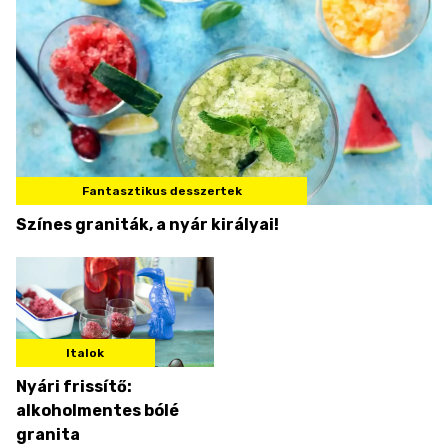
Fantasztikus desszertek
Színes graniták, a nyár királyai!
Italok
Nyári frissítő:
alkoholmentes bólé
granita