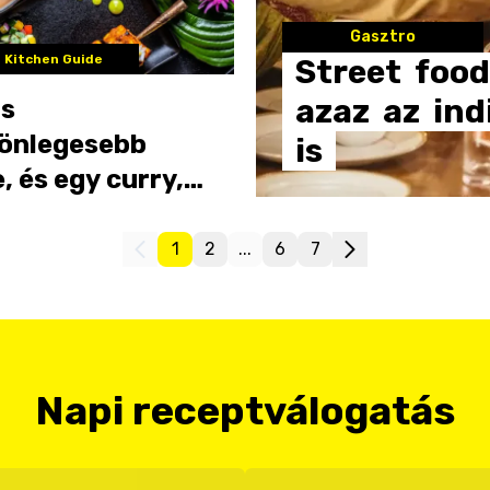
Gasztro
 Kitchen Guide
Street
food
azaz
az
ind
os
lönlegesebb
is
, és egy curry,
 te is vissza
járni
1
2
...
6
7
Napi receptválogatás