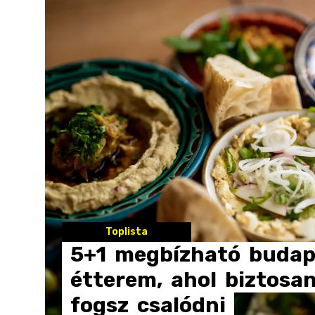
Toplista
5+1
megbízható
budap
étterem,
ahol
biztosa
fogsz
csalódni