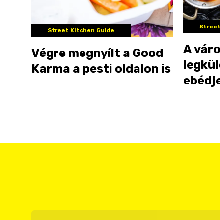
Street
Street Kitchen Guide
A vár
Végre megnyílt a Good
legkü
Karma a pesti oldalon is
ebédje
amiért
fogsz 