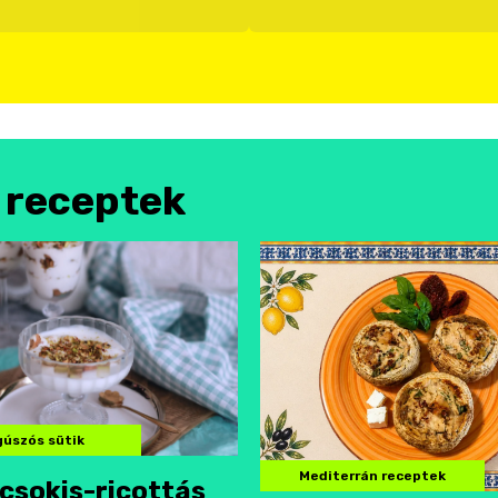
l receptek
úszós sütik
Mediterrán receptek
csokis-ricottás