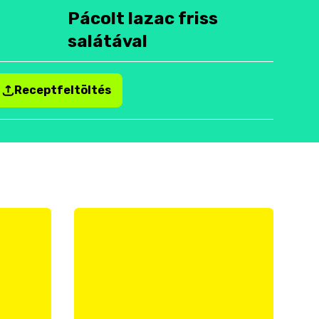
Pácolt lazac friss
salátával
Receptfeltöltés