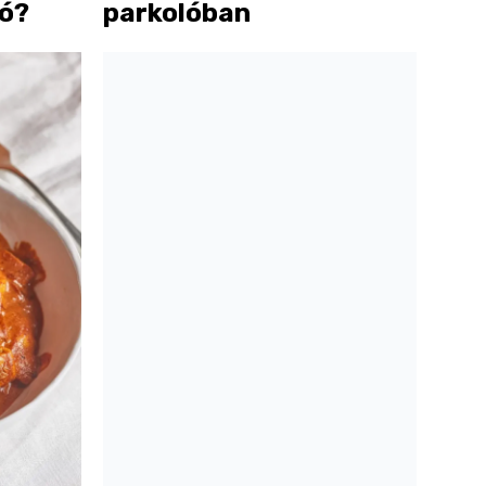
jó?
parkolóban