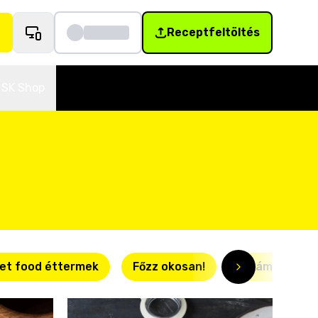
Receptfeltöltés
SK Shop
et food éttermek
Főzz okosan!
Villámgyors r