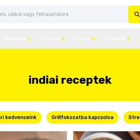
Receptek
Rovatok
Cikkek
Toplisták
indiai receptek
ri kedvenceink
Grillfokozatba kapcsolva
Stre