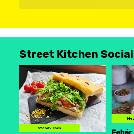
Street Kitchen Socia
Meg
Szendvicsek
Fehér 