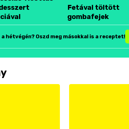
desszert
Fetával töltött
ciával
gombafejek
t a hétvégén? Oszd meg másokkal is a receptet!
ny