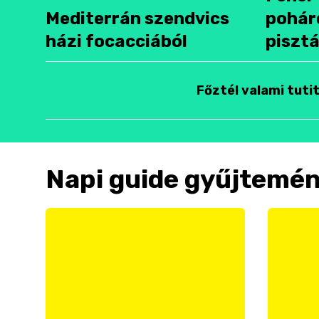
Mediterrán szendvics
pohár
házi focacciából
pisztá
Főztél valami tuti
Napi guide gyűjtemé