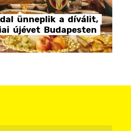
dal
ünneplik
a
díválit,
iai
újévet
Budapesten