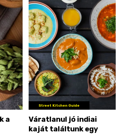
Street Kitchen Guide
k a
Váratlanul jó indiai
kaját találtunk egy