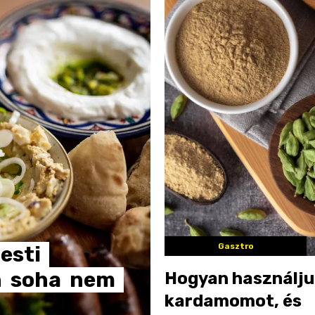
Gasztro
esti
n
soha
nem
Hogyan használju
kardamomot, és