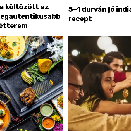
a költözött az
5+1 durván jó indi
 legautentikusabb
recept
 étterem