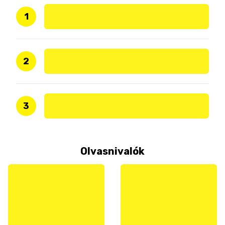
1
2
3
Olvasnivalók