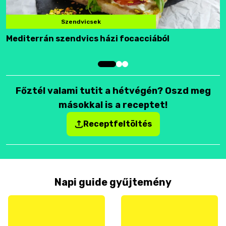
Szendvicsek
Mediterrán szendvics házi focacciából
F
Főztél valami tutit a hétvégén? Oszd meg
másokkal is a receptet!
Receptfeltöltés
Napi guide gyűjtemény