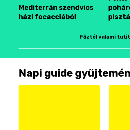
Mediterrán szendvics
pohár
házi focacciából
pisztá
Főztél valami tuti
Napi guide gyűjtemé