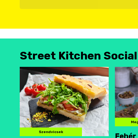
Street Kitchen Socia
Meg
Szendvicsek
Fehér 