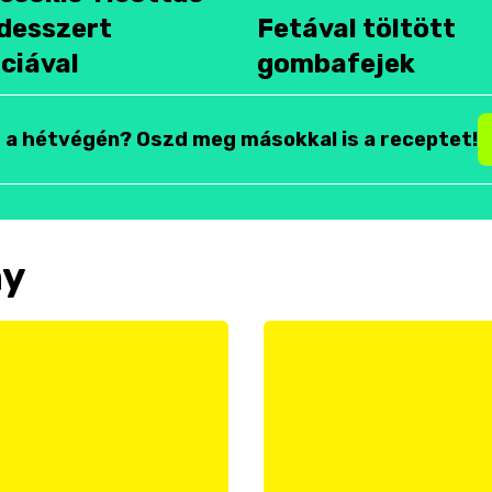
desszert
Fetával töltött
ciával
gombafejek
t a hétvégén? Oszd meg másokkal is a receptet!
ny