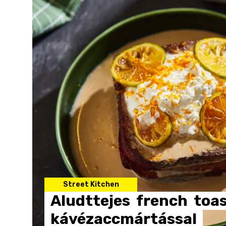
Street Kitchen
Aludttejes
french
toa
kávézaccmártással