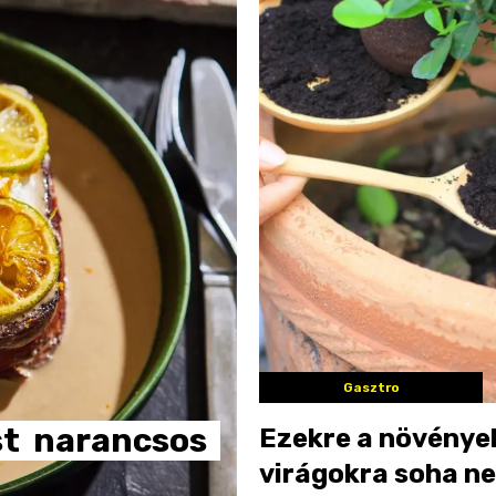
Gasztro
st
narancsos
Ezekre a növénye
virágokra soha ne