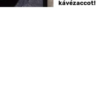
kávézaccot!