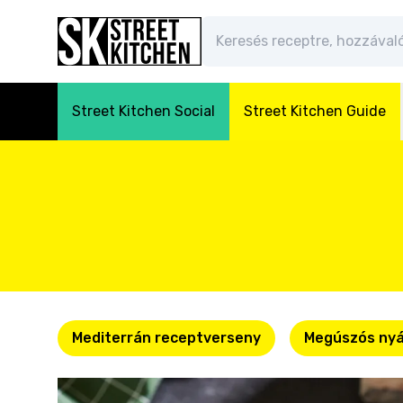
Street Kitchen Social
Street Kitchen Guide
Mediterrán receptverseny
Megúszós nyá