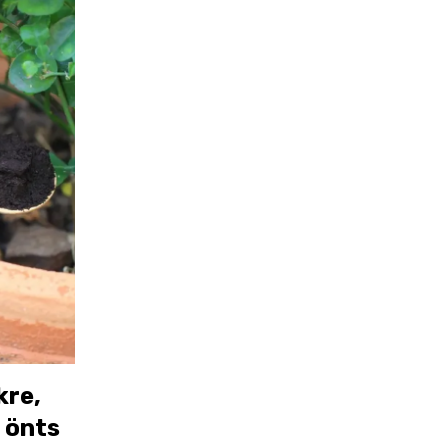
kre,
 önts