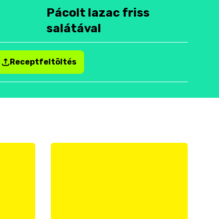
Pácolt lazac friss
salátával
Receptfeltöltés