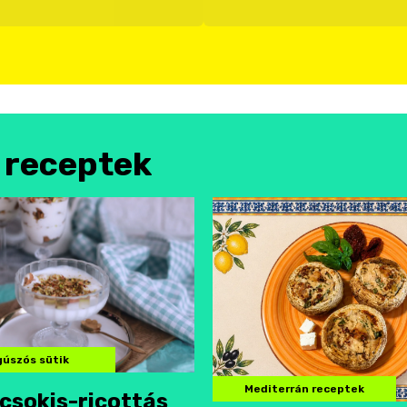
l receptek
úszós sütik
Mediterrán receptek
csokis-ricottás