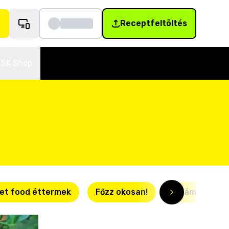
Receptfeltöltés
SK Shop
et food éttermek
Főzz okosan!
Villámgyors r