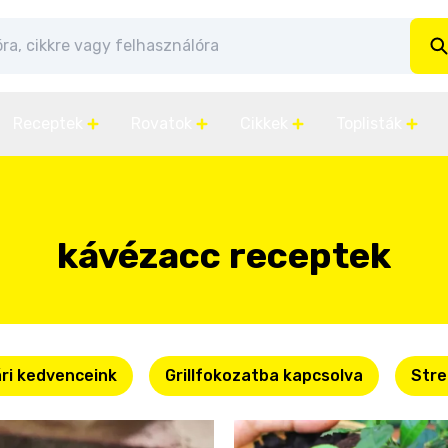
Receptek
Rovatok
Cikkek
Toplisták
kávézacc receptek
ri kedvenceink
Grillfokozatba kapcsolva
Stre