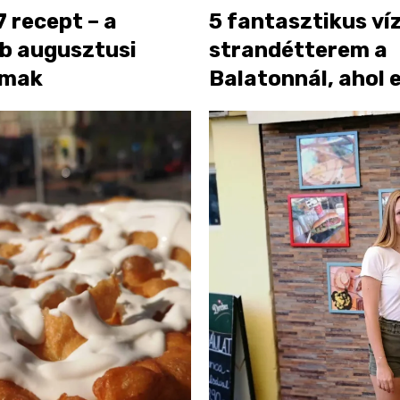
7 recept – a
5 fantasztikus ví
bb augusztusi
strandétterem a
lmak
Balatonnál, ahol 
nyáron jót ehetsz