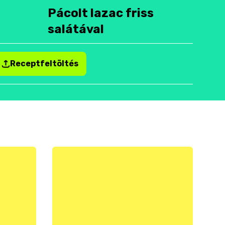
Pácolt lazac friss
salátával
Receptfeltöltés