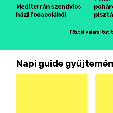
Mediterrán szendvics
pohár
házi focacciából
pisztá
Főztél valami tuti
Napi guide gyűjtemé