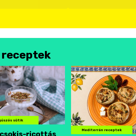
l receptek
úszós sütik
Mediterrán receptek
csokis-ricottás