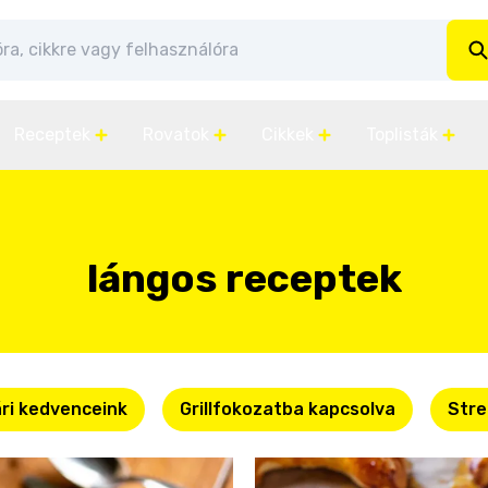
Receptek
Rovatok
Cikkek
Toplisták
lángos receptek
ri kedvenceink
Grillfokozatba kapcsolva
Stre