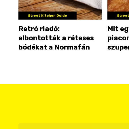
Street Kitchen Guide
Street
Retró riadó:
Mit eg
elbontották a réteses
piaco
bódékat a Normafán
szupe