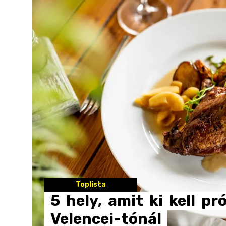
Toplista
5
hely,
amit
ki
kell
pr
Velencei-tónál