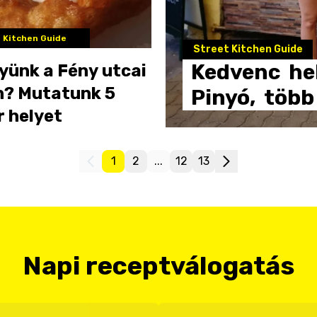
 Kitchen Guide
Street Kitchen Guide
Kedvenc
he
yünk a Fény utcai
n? Mutatunk 5
Pinyó,
több
r helyet
1
2
...
12
13
Napi receptválogatás