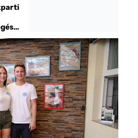
zparti
egész