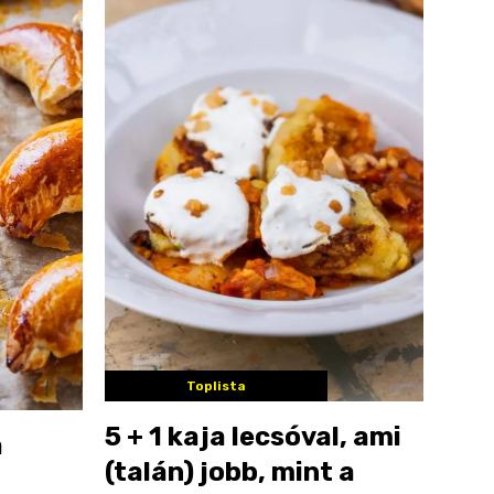
Toplista
5 + 1 kaja lecsóval, ami
a
(talán) jobb, mint a