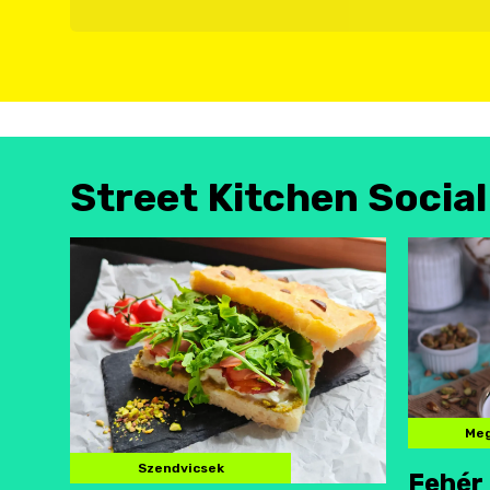
Street Kitchen Socia
Meg
Szendvicsek
Fehér 