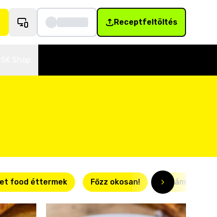
Receptfeltöltés
SK Shop
et food éttermek
Főzz okosan!
Villámgyors r