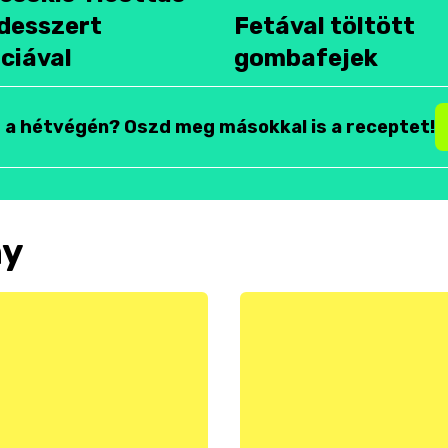
desszert
Fetával töltött
ciával
gombafejek
t a hétvégén? Oszd meg másokkal is a receptet!
ny