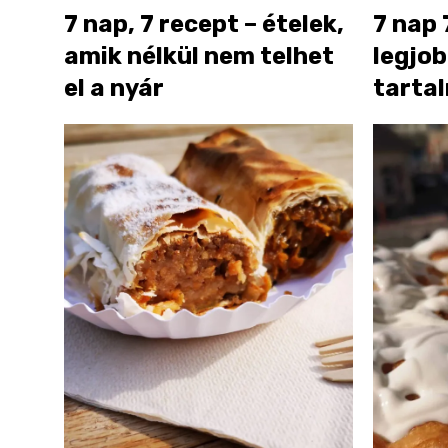
7 nap, 7 recept – ételek,
7 nap 
amik nélkül nem telhet
legjo
el a nyár
tarta