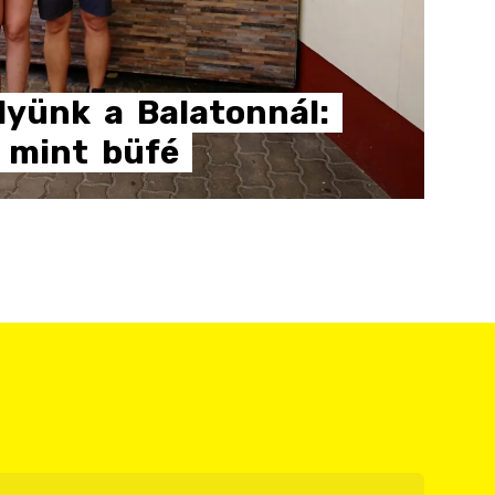
lyünk
a
Balatonnál:
mint
büfé