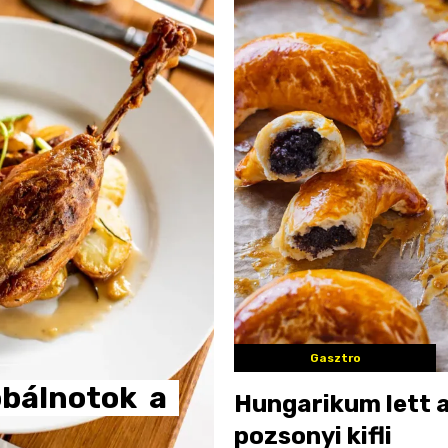
Gasztro
óbálnotok
a
Hungarikum lett 
pozsonyi kifli