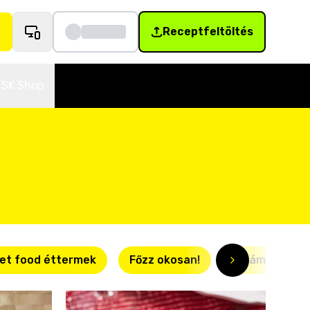
Receptfeltöltés
SK Shop
et food éttermek
Főzz okosan!
Villámgyors r