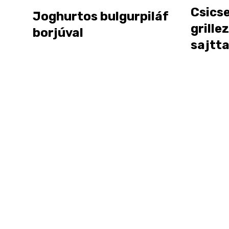
Csicse
Joghurtos bulgurpiláf
grille
borjúval
sajtta