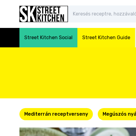
Street Kitchen Social
Street Kitchen Guide
Mediterrán receptverseny
Megúszós nyá