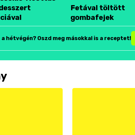
desszert
Fetával töltött
ciával
gombafejek
t a hétvégén? Oszd meg másokkal is a receptet!
ny