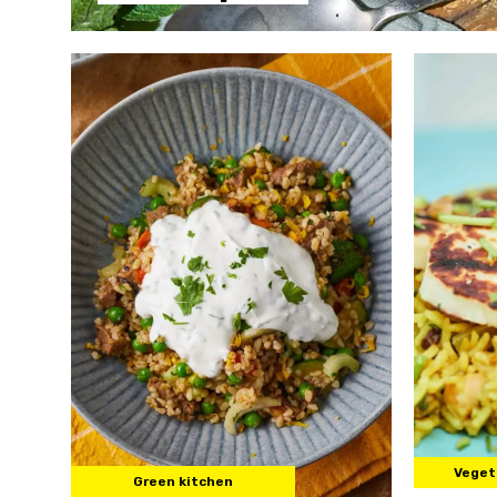
Veget
Green kitchen