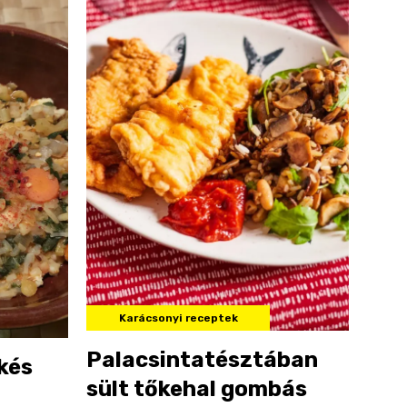
Karácsonyi receptek
Palacsintatésztában
kés
sült tőkehal gombás