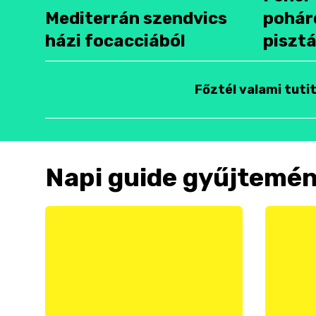
Mediterrán szendvics
pohár
házi focacciából
pisztá
Főztél valami tuti
Napi guide gyűjtemé