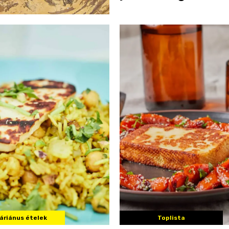
áriánus ételek
Toplista