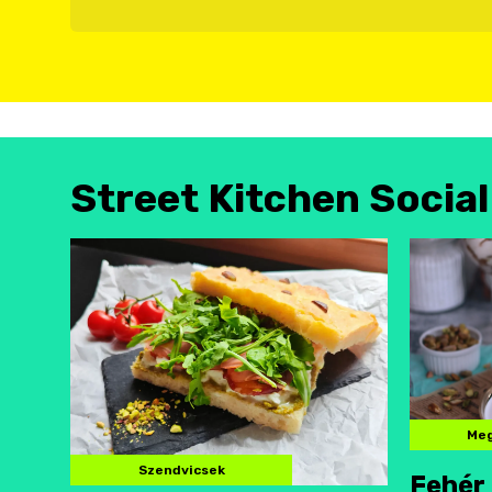
Street Kitchen Socia
Meg
Szendvicsek
Fehér 