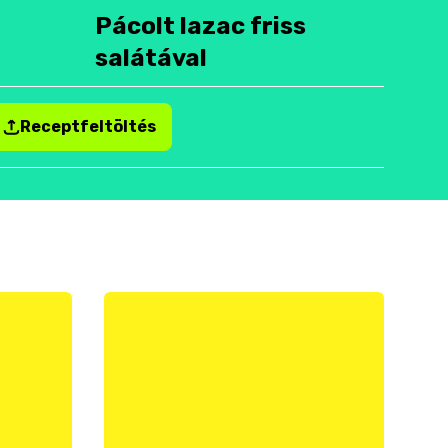
Pácolt lazac friss
salátával
Receptfeltöltés