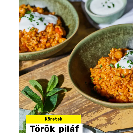
Köretek
Török
piláf