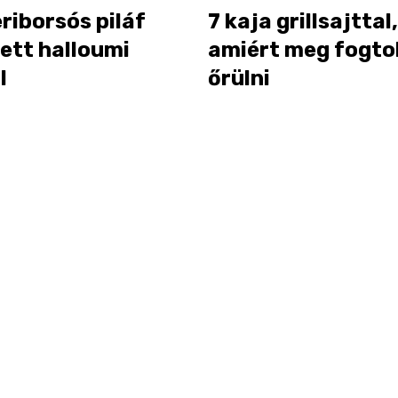
riborsós piláf
7 kaja grillsajttal,
zett halloumi
amiért meg fogto
l
őrülni