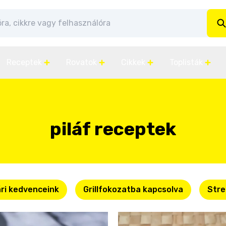
Receptek
Rovatok
Cikkek
Toplisták
piláf receptek
ri kedvenceink
Grillfokozatba kapcsolva
Stre