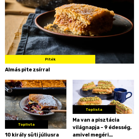
Piték
Almás pite zsírral
Toplista
Ma van a pisztácia
Toplista
világnapja – 9 édesség,
10 király süti júliusra
amivel megéri