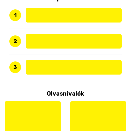
1
2
3
Olvasnivalók