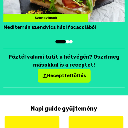
Szendvicsek
Mediterrán szendvics házi focacciából
F
Főztél valami tutit a hétvégén? Oszd meg
másokkal is a receptet!
Receptfeltöltés
Napi guide gyűjtemény