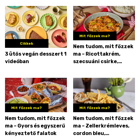
ünnepelni
Mit főzzek ma?
Cikkek
Nem tudom, mit főzzek
3 ütős vegán desszert 1
ma – Ricottakrém,
videóban
szecsuáni csirke,
sütőtökös pite
Mit főzzek ma?
Mit főzzek ma?
Nem tudom, mit főzzek
Nem tudom, mit főzzek
ma – Gyors és egyszerű
ma – Zellerkrémleves,
kényeztető falatok
cordon bleu,