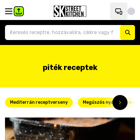
piték receptek
Mediterrán receptverseny
Megúszós nyári kedvence