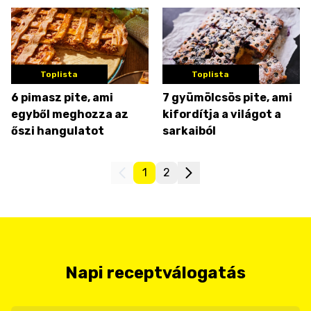
mézeskrémes pite
Toplista
Toplista
6 pimasz pite, ami
7 gyümölcsös pite, ami
egyből meghozza az
kifordítja a világot a
őszi hangulatot
sarkaiból
1
2
Napi receptválogatás