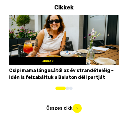
Cikkek
Cikkek
Csipi mama lángosától az év strandételéig –
Ez 
idén is felzabáltuk a Balaton déli partját
tor
Összes cikk