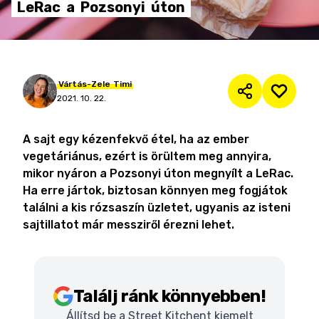
LeRac
a
Pozsonyi
úton
Vártás-Zele
Timi
2021. 10. 22.
A sajt egy kézenfekvő étel, ha az ember
vegetáriánus, ezért is örültem meg annyira,
mikor nyáron a Pozsonyi úton megnyílt a LeRac.
Ha erre jártok, biztosan könnyen meg fogjátok
találni a kis rózsaszín üzletet, ugyanis az isteni
sajtillatot már messziről érezni lehet.
Találj ránk könnyebben!
Állítsd be a Street Kitchent kiemelt