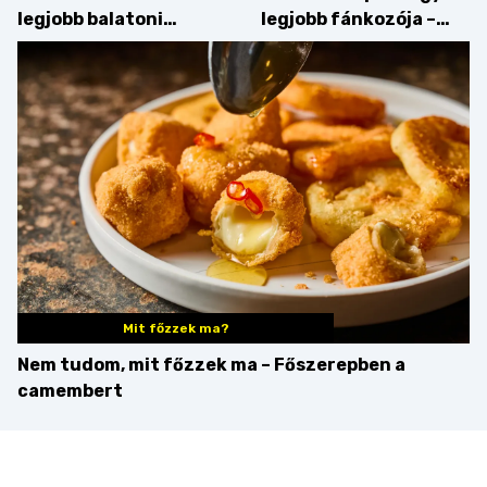
legjobb balatoni
legjobb fánkozója –
strandételei –
búcsúzik a Pampushka
végigkóstoltuk a
győzteseket
Mit főzzek ma?
Nem tudom, mit főzzek ma – Főszerepben a
camembert