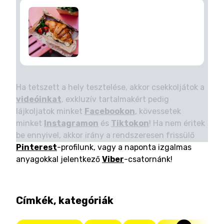
Ha tetszett a hely tesztelése, akkor csekkoljátok a
videóinkat
, exkluzív tartalmakért pedig
lájkoljatok minket
Facebookon
, kövessetek
minket
Instagramon
és
Tiktokon
! Ha nem éritek
be ennyivel, akkor irány a rendszeresen frissülő
Pinterest
-profilunk, vagy a naponta izgalmas
anyagokkal jelentkező
Viber
-csatornánk!
Címkék, kategóriák