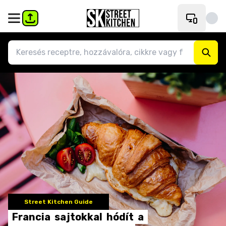
Street Kitchen Guide
Francia
sajtokkal
hódít
a