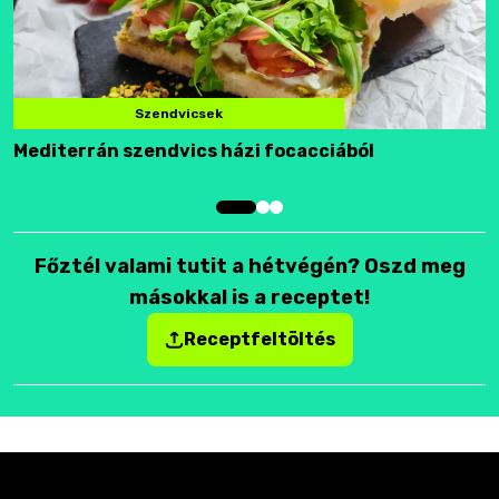
Szendvicsek
Mediterrán szendvics házi focacciából
F
Főztél valami tutit a hétvégén? Oszd meg
másokkal is a receptet!
Receptfeltöltés