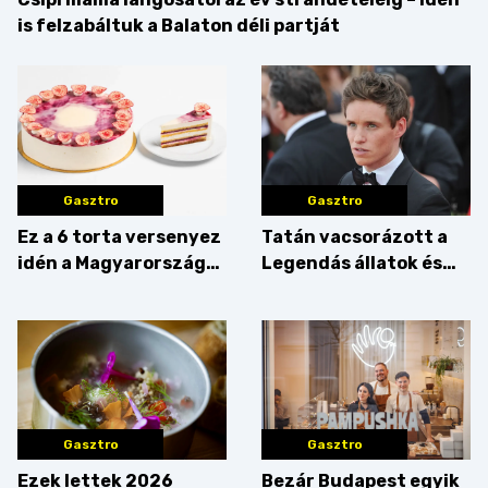
is felzabáltuk a Balaton déli partját
Gasztro
Gasztro
Ez a 6 torta versenyez
Tatán vacsorázott a
idén a Magyarország
Legendás állatok és
tortája címért
megfigyelésük sztárja!
Gasztro
Gasztro
Ezek lettek 2026
Bezár Budapest egyik