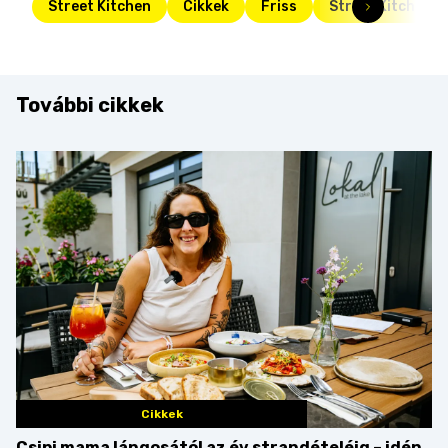
Street Kitchen
Cikkek
Friss
Street Kitchen G
További cikkek
Cikkek
Csipi mama lángosától az év strandételéig – idén