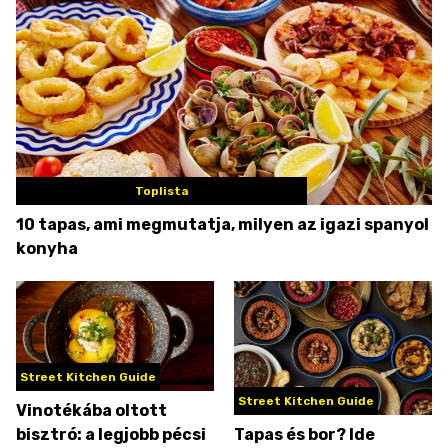
Toplista
10 tapas, ami megmutatja, milyen az igazi spanyol
konyha
Street Kitchen Guide
Street Kitchen Guide
Vinotékába oltott
bisztró: a legjobb pécsi
Tapas és bor? Ide