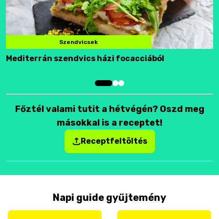
Szendvicsek
Mediterrán szendvics házi focacciából
F
Főztél valami tutit a hétvégén? Oszd meg
másokkal is a receptet!
Receptfeltöltés
Napi guide gyűjtemény