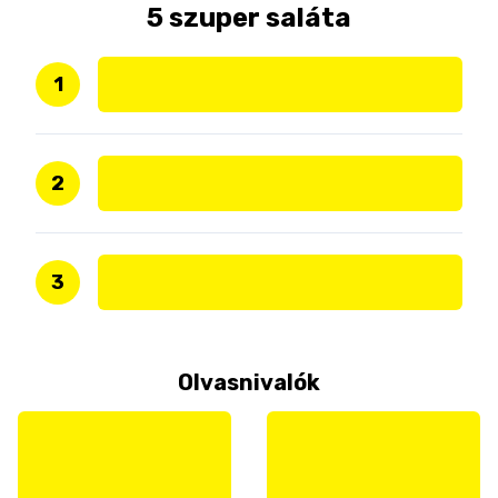
5 szuper saláta
1
2
3
Olvasnivalók