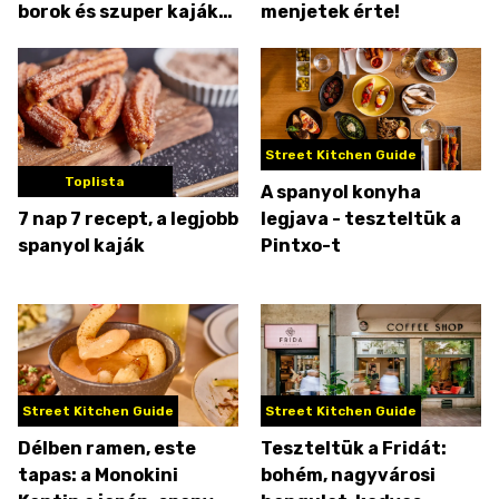
borok és szuper kaják
menjetek érte!
egy helyen
Street Kitchen Guide
Toplista
A spanyol konyha
7 nap 7 recept, a legjobb
legjava - teszteltük a
spanyol kaják
Pintxo-t
Street Kitchen Guide
Street Kitchen Guide
Délben ramen, este
Teszteltük a Fridát:
tapas: a Monokini
bohém, nagyvárosi