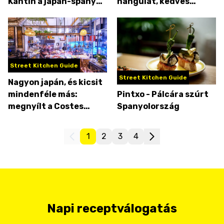
Kantin a japán-spanyol
hangulat, kedves
fúziós konyhából ad
pincérek és szuper
ízelítőt
kaják - pipa
Street Kitchen Guide
Street Kitchen Guide
Nagyon japán, és kicsit
mindenféle más:
Pintxo - Pálcára szúrt
megnyílt a Costes
Spanyolország
Izakaya
1
2
3
4
Napi receptválogatás