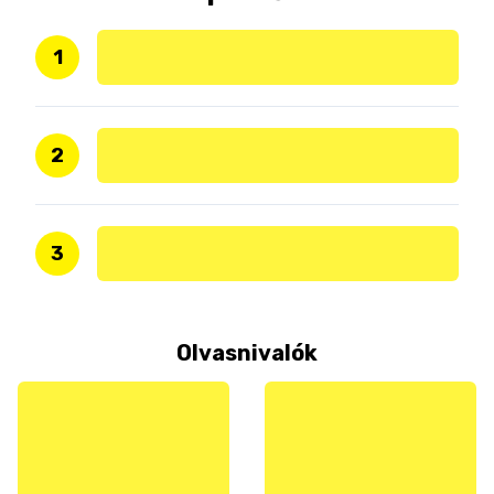
1
2
3
Olvasnivalók