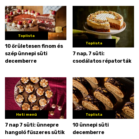
Toplista
Toplista
10 őrületesen finom és
szép ünnepi süti
7 nap, 7 süti:
decemberre
csodálatos répatorták
Heti menü
Toplista
7 nap 7 süti: ünnepre
10 ünnepi süti
hangoló fűszeres sütik
decemberre