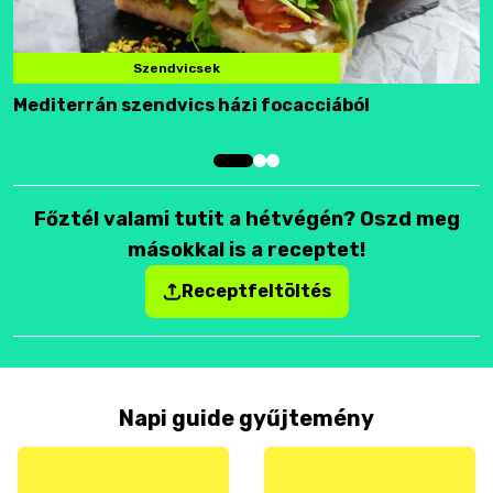
Szendvicsek
Mediterrán szendvics házi focacciából
F
Főztél valami tutit a hétvégén? Oszd meg
másokkal is a receptet!
Receptfeltöltés
Napi guide gyűjtemény