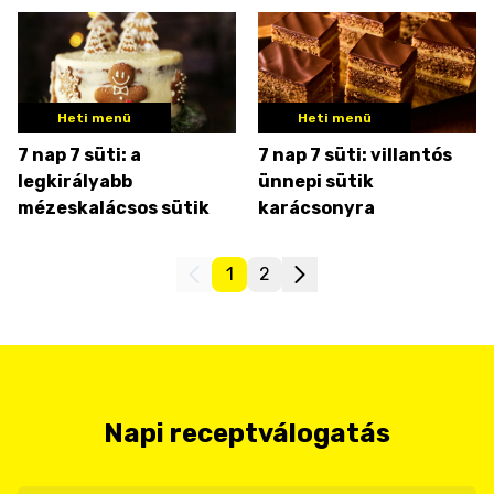
Heti menü
Heti menü
7 nap 7 süti: a
7 nap 7 süti: villantós
legkirályabb
ünnepi sütik
mézeskalácsos sütik
karácsonyra
1
2
Napi receptválogatás