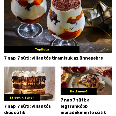
Toplista
7 nap, 7 süti: villantós tiramisuk az ünnepekre
Heti menü
Street Kitchen
7 nap 7 süti: a
7 nap, 7 süti: villantós
legfrankóbb
diós sütik
maradékmentő sütik