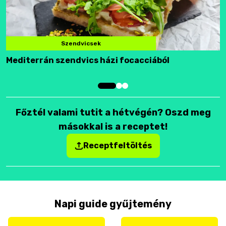
Szendvicsek
Mediterrán szendvics házi focacciából
F
Főztél valami tutit a hétvégén? Oszd meg
másokkal is a receptet!
Receptfeltöltés
Napi guide gyűjtemény