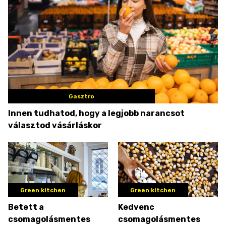
Gasztro
Innen tudhatod, hogy a legjobb narancsot
választod vásárláskor
Green kitchen
Green kitchen
Betett a
Kedvenc
csomagolásmentes
csomagolásmentes