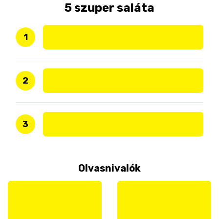
5 szuper saláta
1
2
3
Olvasnivalók