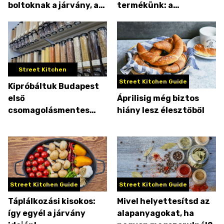
boltoknak a járvány, az
termékünk: a
összes Ligeti Bolt
pattogatott kukorica
bezár a városban
Street Kitchen
Street Kitchen Guide
Kipróbáltuk Budapest
első
Áprilisig még biztos
csomagolásmentes
hiány lesz élesztőből
boltját
Street Kitchen Guide
Street Kitchen Guide
Táplálkozási kisokos:
Mivel helyettesítsd az
így egyél a járvány
alapanyagokat, ha