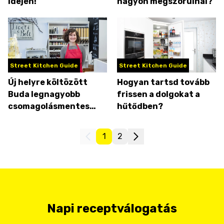
idején!
nagyon megszorulnál?
Street Kitchen Guide
Street Kitchen Guide
Új helyre költözött
Hogyan tartsd tovább
Buda legnagyobb
frissen a dolgokat a
csomagolásmentes
hűtődben?
boltja
1
2
Napi receptválogatás