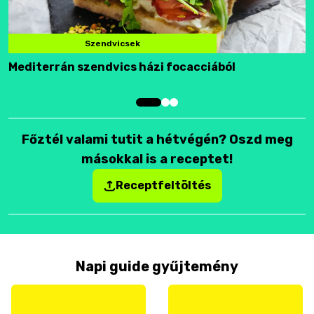
Szendvicsek
Mediterrán szendvics házi focacciából
F
Főztél valami tutit a hétvégén? Oszd meg
másokkal is a receptet!
Receptfeltöltés
Napi guide gyűjtemény