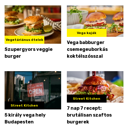
Vega kaják
Vegetáriánus ételek
Vega babburger
Szupergyors veggie
csemegeuborkás
burger
koktélszósszal
Street Kitchen
Street Kitchen
7 nap 7 recept:
5 király vega hely
brutálisan szaftos
Budapesten
burgerek