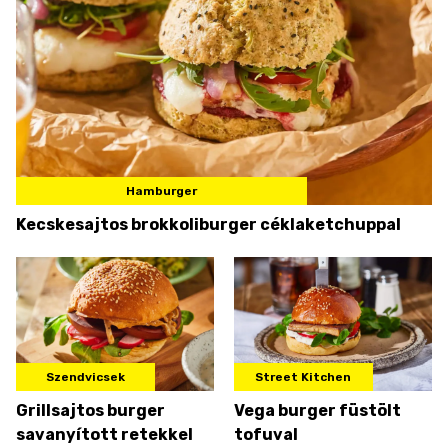
Hamburger
Kecskesajtos brokkoliburger céklaketchuppal
Szendvicsek
Street Kitchen
Grillsajtos burger
Vega burger füstölt
savanyított retekkel
tofuval