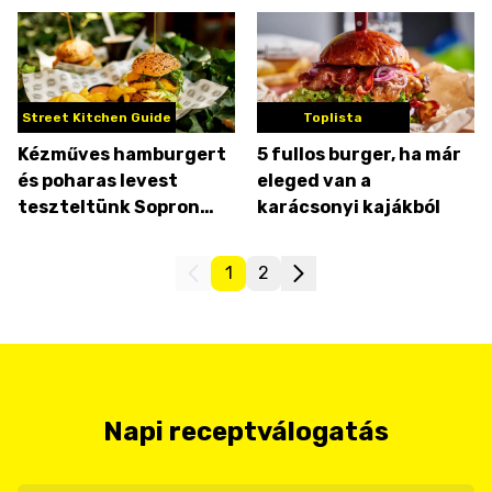
Street Kitchen Guide
Toplista
Kézműves hamburgert
5 fullos burger, ha már
és poharas levest
eleged van a
teszteltünk Sopron
karácsonyi kajákból
leglazább
romkocsmájában
1
2
Napi receptválogatás