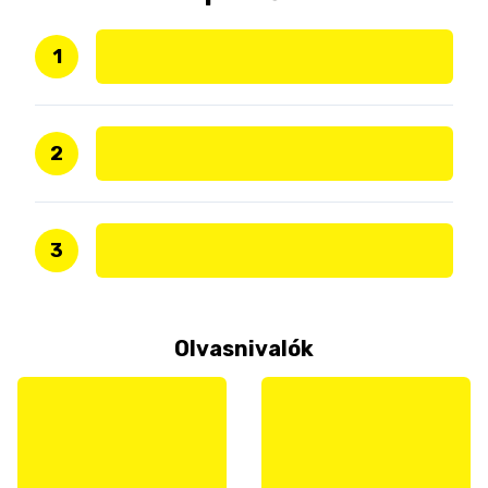
1
2
3
Olvasnivalók