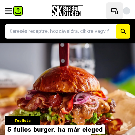
Toplista
5
fullos
burger,
ha
már
eleged