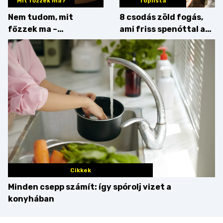
Mit főzzek ma?
Toplista
Nem tudom, mit
8 csodás zöld fogás,
főzzek ma –
ami friss spenóttal az
Főszerepben a
igazi
camembert
Cikkek
Minden csepp számít: így spórolj vizet a
konyhában