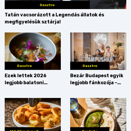
Gasztro
Tatán vacsorázott a Legendás állatok és
megfigyelésük sztárja!
Gasztro
Gasztro
Ezek lettek 2026
Bezár Budapest egyik
legjobb balatoni
legjobb fánkozója –
strandételei –
búcsúzik a Pampushka
végigkóstoltuk a
győzteseket