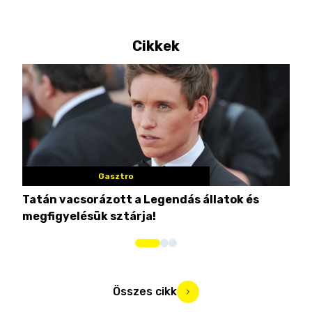
Cikkek
Gasztro
Tatán vacsorázott a Legendás állatok és
Eze
megfigyelésük sztárja!
str
Összes cikk