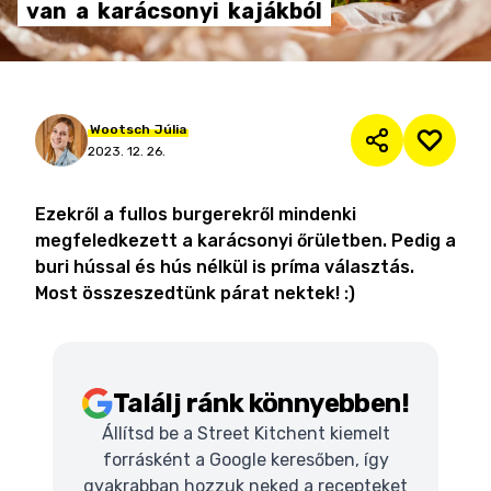
van
a
karácsonyi
kajákból
Wootsch
Júlia
2023. 12. 26.
Ezekről a fullos burgerekről mindenki
megfeledkezett a karácsonyi őrületben. Pedig a
buri hússal és hús nélkül is príma választás.
Most összeszedtünk párat nektek! :)
Találj ránk könnyebben!
Állítsd be a Street Kitchent kiemelt
forrásként a Google keresőben, így
gyakrabban hozzuk neked a recepteket