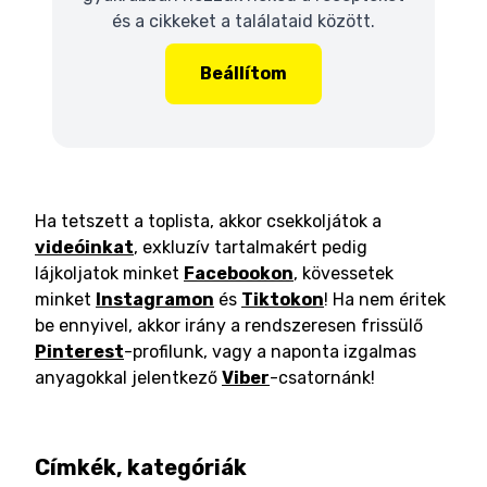
és a cikkeket a találataid között.
Beállítom
Ha tetszett a toplista, akkor csekkoljátok a
videóinkat
, exkluzív tartalmakért pedig
lájkoljatok minket
Facebookon
, kövessetek
minket
Instagramon
és
Tiktokon
! Ha nem éritek
be ennyivel, akkor irány a rendszeresen frissülő
Pinterest
-profilunk, vagy a naponta izgalmas
anyagokkal jelentkező
Viber
-csatornánk!
Címkék, kategóriák