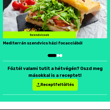
Szendvicsek
Mediterrán szendvics házi focacciából
F
Főztél valami tutit a hétvégén? Oszd meg
másokkal is a receptet!
Receptfeltöltés