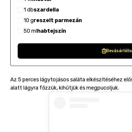
1
db
szardella
10
g
reszelt parmezán
50
ml
habtejszín
Bevásárlóli
Az 5 perces lágytojásos saláta elkészítéséhez elő
alatt lágyra főzzük, kihűtjük és megpucoljuk.