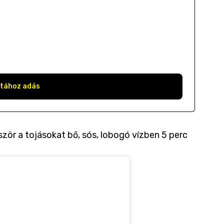
stához adás
ször a tojásokat bő, sós, lobogó vízben 5 perc