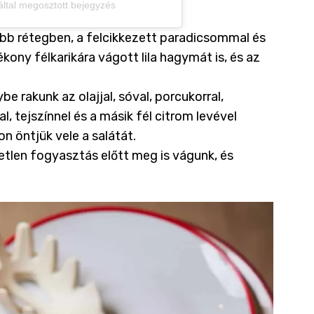
 által megosztott bejegyzés
öbb rétegben, a felcikkezett paradicsommal és
kony félkarikára vágott lila hagymát is, és az
 rakunk az olajjal, sóval, porcukorral,
, tejszínnel és a másik fél citrom levével
on öntjük vele a salátát.
tlen fogyasztás előtt meg is vágunk, és