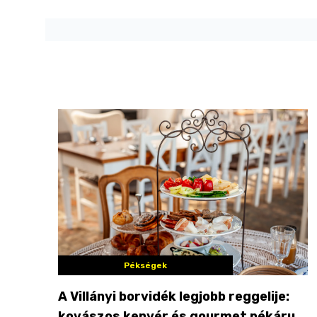
Pékségek
A Villányi borvidék legjobb reggelije:
kovászos kenyér és gourmet pékáruk