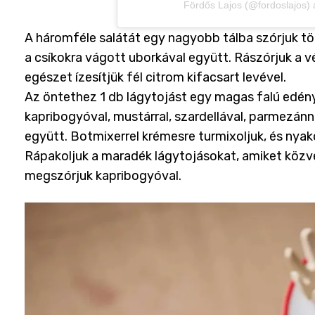
Fördős Lajos (@fordoslajos)
A háromféle salátát egy nagyobb tálba szórjuk t
a csíkokra vágott uborkával együtt. Rászórjuk a vé
egészet ízesítjük fél citrom kifacsart levével.
Az öntethez 1 db lágytojást egy magas falú edénybe
kapribogyóval, mustárral, szardellával, parmezánnal
együtt. Botmixerrel krémesre turmixoljuk, és nyak
Rápakoljuk a maradék lágytojásokat, amiket közve
megszórjuk kapribogyóval.