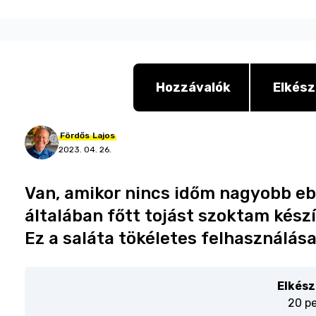
Hozzávalók
Elkész
Fördős
Lajos
2023. 04. 26.
Van, amikor nincs időm nagyobb eb
általában főtt tojást szoktam kés
Ez a saláta tökéletes felhasználás
Elkész
20 p