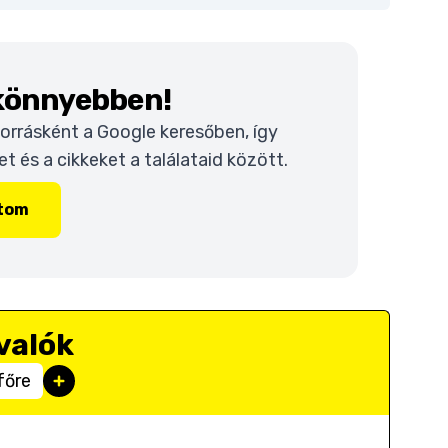
 könnyebben!
 forrásként a Google keresőben, így
 és a cikkeket a találataid között.
ítom
valók
főre