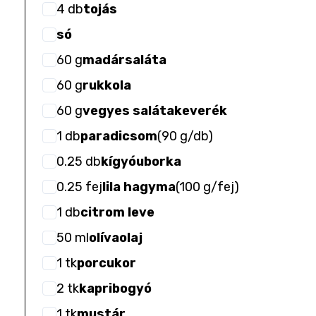
4
db
tojás
só
60
g
madársaláta
60
g
rukkola
60
g
vegyes salátakeverék
1
db
paradicsom
(
90 g/db
)
0.25
db
kígyóuborka
0.25
fej
lila hagyma
(
100 g/fej
)
1
db
citrom leve
50
ml
olívaolaj
1
tk
porcukor
2
tk
kapribogyó
1
tk
mustár