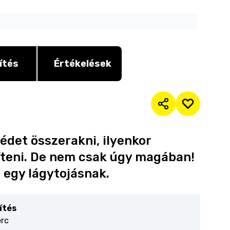
ítés
Értékelések
édet összerakni, ilyenkor
zíteni. De nem csak úgy magában!
a egy lágytojásnak.
ítés
erc