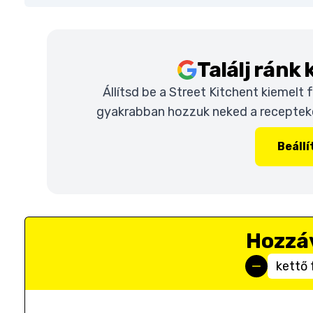
Találj ránk
Állítsd be a Street Kitchent kiemelt
gyakrabban hozzuk neked a recepteket
Beáll
Hozzá
kettő 