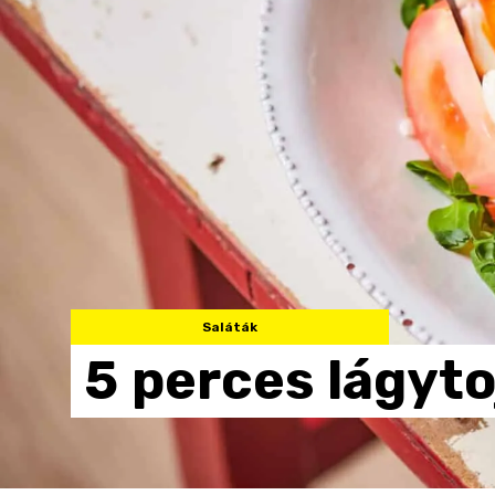
Saláták
5
perces
lágyto