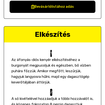
Bevásárlólistához adás
Elkészítés
Az áfonyás-diós kenyér elkészítéséhez a
burgonyát megpucoljuk és egészben, bő vízben
puhára főzzük. Amikor megfőtt, leszűrjük,
hagyjuk langyosra hűlni, majd egy dagasztógép
keverőtáljában áttörjük.
A só kivételével hozzáadjuk a többi hozzávalót is,
és közepes fokozaton 8 percig dagasztjuk.