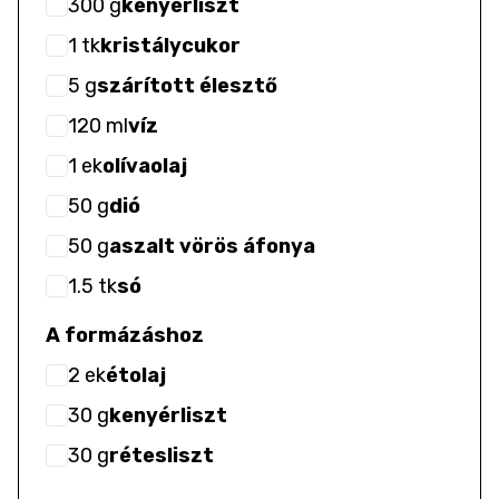
300
g
kenyérliszt
1
tk
kristálycukor
5
g
szárított élesztő
120
ml
víz
1
ek
olívaolaj
50
g
dió
50
g
aszalt vörös áfonya
1.5
tk
só
A formázáshoz
2
ek
étolaj
30
g
kenyérliszt
30
g
rétesliszt