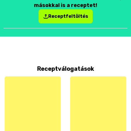
másokkal is a receptet!
Receptfeltöltés
Receptválogatások