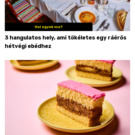
Hol egyek ma?
3 hangulatos hely, ami tökéletes egy ráérős
hétvégi ebédhez