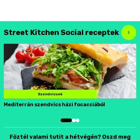
Street Kitchen Social receptek
Szendvicsek
Mediterrán szendvics házi focacciából
F
Főztél valami tutit a hétvégén? Oszd meg