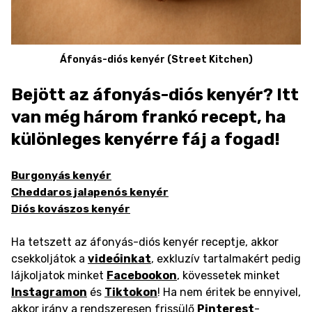
Áfonyás-diós kenyér (Street Kitchen)
Bejött az áfonyás-diós kenyér? Itt
van még három frankó recept, ha
különleges kenyérre fáj a fogad!
Burgonyás kenyér
Cheddaros jalapenós kenyér
Diós kovászos kenyér
Ha tetszett az áfonyás-diós kenyér receptje, akkor
csekkoljátok a
videóinkat
, exkluzív tartalmakért pedig
lájkoljatok minket
Facebookon
, kövessetek minket
Instagramon
és
Tiktokon
! Ha nem éritek be ennyivel,
akkor irány a rendszeresen frissülő
Pinterest
-