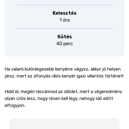
Kelesztés
1 óra
Sütés
40 perc
Ha valami különlegesebb kenyérre vágysz, akkor jó helyen
jársz, mert az áfonyás-diós kenyér igazi villantós történet!
Hidd el, megéri rászánnod az idődet, mert a végeredmény
olyan ütős lesz, hogy résen kell légy, nehogy idő előtt
elfogyjon.