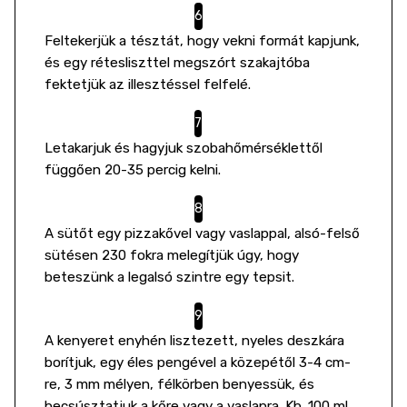
Feltekerjük a tésztát, hogy vekni formát kapjunk,
és egy rétesliszttel megszórt szakajtóba
fektetjük az illesztéssel felfelé.
Letakarjuk és hagyjuk szobahőmérséklettől
függően 20-35 percig kelni.
A sütőt egy pizzakővel vagy vaslappal, alsó-felső
sütésen 230 fokra melegítjük úgy, hogy
beteszünk a legalsó szintre egy tepsit.
A kenyeret enyhén lisztezett, nyeles deszkára
borítjuk, egy éles pengével a közepétől 3-4 cm-
re, 3 mm mélyen, félkörben benyessük, és
becsúsztatjuk a kőre vagy a vaslapra. Kb. 100 ml