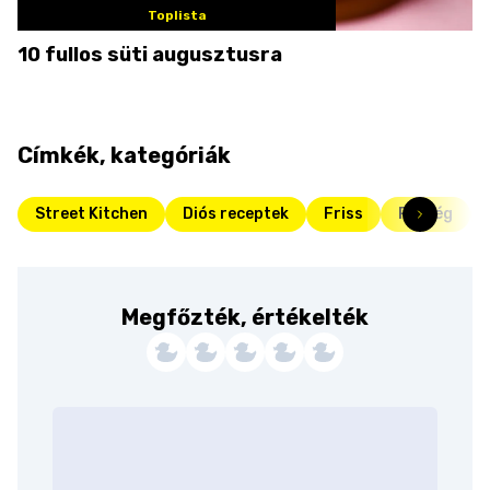
Toplista
10 fullos süti augusztusra
Címkék, kategóriák
Street Kitchen
Diós receptek
Friss
Pékség
Megfőzték, értékelték