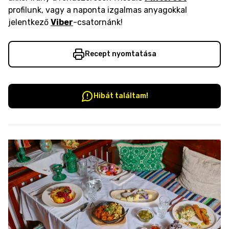
profilunk, vagy a naponta izgalmas anyagokkal
jelentkező
Viber
-csatornánk!
Recept nyomtatása
Hibát találtam!