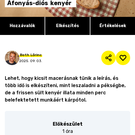
Áfonyás-diós
kenyér
Hozzávalók
Elkészítés
Értékelések
Both
Lőrinc
2025. 09. 03.
Lehet, hogy kicsit macerásnak tűnik a leírás, és
több idő is elkészíteni, mint leszaladni a pékségbe,
de a frissen sült kenyér illata minden perc
belefektetett munkáért kárpótol.
Előkészület
1 óra