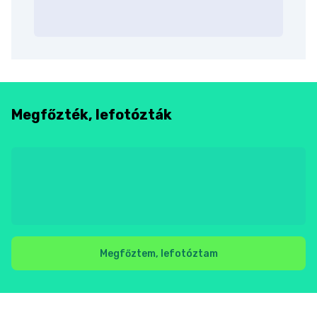
Megfőzték, lefotózták
Megfőztem, lefotóztam