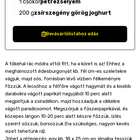
1
csokor
petrezselyem
200
g
zsírszegény görög joghurt
Bevásárlólistához adás
A tőkehal rác módra attól fitt, ha a köret is az! Ehhez a
meghámozott édesburgonyát kb. fél cm-es szeletekre
vágjuk, majd sós, forrásban lévő vízben félkeményre
főzzük. A lecsóhoz a félfőre vágott hagymát és a kisebb
darabokra vágott paprikát nagyjából 10 perc alatt
megpirítjuk a zsiradékon, majd hozzáadjuk a cikkekre
vágott paradicsomot. Megszórjuk a fűszerpaprikával, és
közepes lángon 10-20 perc alatt készre főzzük, ízlés
szerint sózzuk, borsozzuk (ha szükséges, nagyon kevés
vizet tehetünk rá).
Jöhet a rétegezés: egy kb. 18 x 25 cm-es jénaiba tesszük