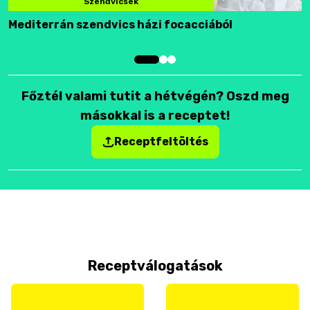
Szendvicsek
Mediterrán szendvics házi focacciából
F
Főztél valami tutit a hétvégén? Oszd meg
másokkal is a receptet!
Receptfeltöltés
Receptválogatások