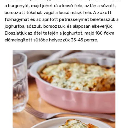
a burgonyát, majd jöhet rá a lecsó fele, aztán a sózott,
borsozott tőkehal, végül a lecsó másik fele. A zúzott
fokhagymát és az aprított petrezselymet beletesszük a
joghurtba, sózzuk, borsozzuk, és alaposan elkeverjük.
Eloszlatjuk az étel tetején a joghurtot, majd 180 fokra
előmelegített sütőbe helyezzük 35-45 percre.