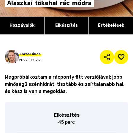
Alaszkai
tőkehal
rác
módra
Hozzávalók
Elkészítés
Értékelések
Forási
Ákos
2022. 09. 23.
Megpróbálkoztam a rácponty fitt verziójával: jobb
minőségű szénhidrát, tisztább és zsírtalanabb hal,
és kész is van a megoldás.
Elkészítés
45 perc