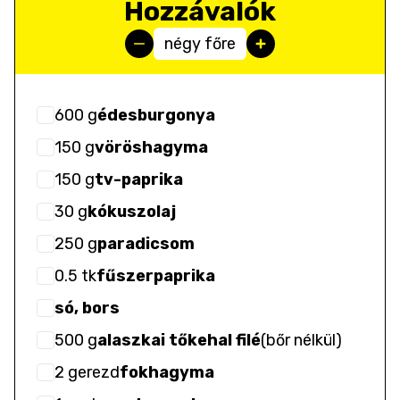
Hozzávalók
négy főre
600
g
édesburgonya
150
g
vöröshagyma
150
g
tv-paprika
30
g
kókuszolaj
250
g
paradicsom
0.5
tk
fűszerpaprika
só, bors
500
g
alaszkai tőkehal filé
(
bőr nélkül
)
2
gerezd
fokhagyma