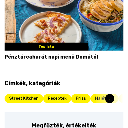
Toplista
Pénztárcabarát napi menü Domától
Címkék, kategóriák
Street Kitchen
Receptek
Friss
Halételek
Ha
Megfőzték, értékelték