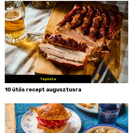
Toplista
10 ütős recept augusztusra