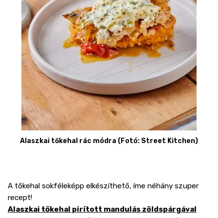
Alaszkai tőkehal rác módra (Fotó: Street Kitchen)
A tőkehal sokféleképp elkészíthető, íme néhány szuper
recept!
Alaszkai tőkehal pirított mandulás zöldspárgával