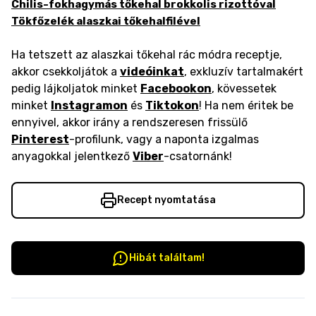
Chilis-fokhagymás tőkehal brokkolis rizottóval
Tökfőzelék alaszkai tőkehalfilével
Ha tetszett az alaszkai tőkehal rác módra receptje,
akkor csekkoljátok a
videóinkat
, exkluzív tartalmakért
pedig lájkoljatok minket
Facebookon
, kövessetek
minket
Instagramon
és
Tiktokon
! Ha nem éritek be
ennyivel, akkor irány a rendszeresen frissülő
Pinterest
-profilunk, vagy a naponta izgalmas
anyagokkal jelentkező
Viber
-csatornánk!
Recept nyomtatása
Hibát találtam!