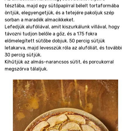
tésztába, majd egy sütőpapírral bélelt tortaformába
öntjük, elegyengetjük, és a tetejére pakoljuk szép
sorban a maradék almacikkeket.
Lefedjük alufóliával, amit kiszurkálunk villával, hogy
távozni tudjon belőle a gőz, és a 175 fokra
előmelegített sütőbe dobjuk. 50 percig sütjük
letakarva, majd levesszük róla az alufóliát, és további
30 percig sütjük.
Kihűtjük az almás-narancsos sütit, és porcukorral
megszórva tálaljuk.