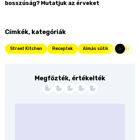
bosszúság? Mutatjuk az érveket
Címkék, kategóriák
Street Kitchen
Receptek
Almás sütik
Friss
Megfőzték, értékelték