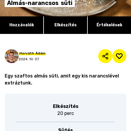
Almás-narancsos
süti
Hozzávalók
Elkészítés
Értékelések
Horváth
Ádám
2024. 10. 07.
Egy szaftos almás süti, amit egy kis narancslével
extráztunk.
Elkészítés
20 perc
Sütés