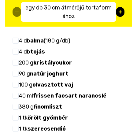
egy db 30 cm átmérőjű tortaform
ához
4
db
alma
(
180 g/db
)
4
db
tojás
200
g
kristálycukor
90
g
natúr joghurt
100
g
olvasztott vaj
40
ml
frissen facsart narancslé
380
g
finomliszt
1
tk
őrölt gyömbér
1
tk
szerecsendió