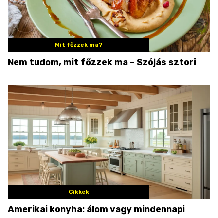
Mit főzzek ma?
Nem tudom, mit főzzek ma – Szójás sztori
Cikkek
Amerikai konyha: álom vagy mindennapi