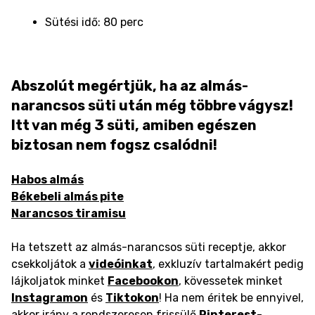
Sütési idő: 80 perc
Abszolút megértjük, ha az almás-
narancsos süti után még többre vágysz!
Itt van még 3 süti, amiben egészen
biztosan nem fogsz csalódni!
Habos almás
Békebeli almás pite
Narancsos tiramisu
Ha tetszett az almás-narancsos süti receptje, akkor
csekkoljátok a
videóinkat
, exkluzív tartalmakért pedig
lájkoljatok minket
Facebookon
, kövessetek minket
Instagramon
és
Tiktokon
! Ha nem éritek be ennyivel,
akkor irány a rendszeresen frissülő
Pinterest
-