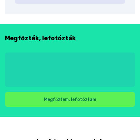
Megfőzték, lefotózták
Megfőztem, lefotóztam