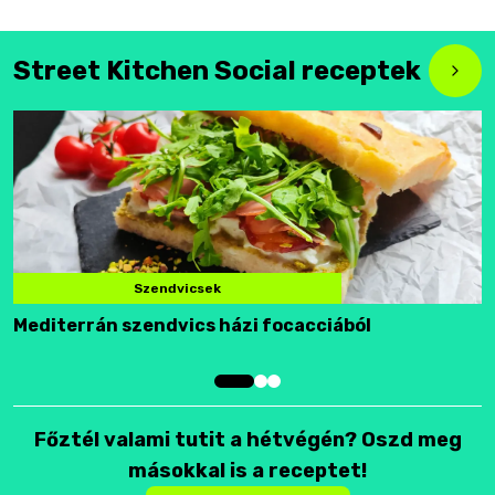
Street Kitchen Social receptek
Szendvicsek
Mediterrán szendvics házi focacciából
F
Főztél valami tutit a hétvégén? Oszd meg
másokkal is a receptet!