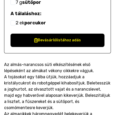
7
g
sütőpor
A tálaláshoz:
2
ek
porcukor
Bevásárlólistához adás
Az almás-narancsos süti elkészítésének első
lépéseként az almákat vékony cikkekre vágjuk.
A tojásokat egy tálba ütjük, hozzáadjuk a
kristálycukrot és robotgéppel kihabosítjuk. Beletesszük
a joghurtot, az olvasztott vajat és a narancslevet,
majd egy habverővel alaposan kikeverjük. Beleszitáljuk
a lisztet, a fűszereket és a sütőport, és
csomómentesre keverjük.
Az almacikkek háromnegyedét belekeverjük a