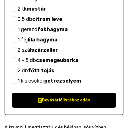
2
tk
mustár
0.5
db
citrom leve
1
gerezd
fokhagyma
1
fej
lila hagyma
2
szál
szárzeller
4
- 5
db
csemegeuborka
2
db
főtt tojás
1
kis csokor
petrezselyem
Bevásárlólistához adás
A krumplit megtisztítjuk és héjában, sós vízben