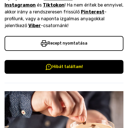
Instagramon
és
Tiktokon
! Ha nem éritek be ennyivel,
akkor irány a rendszeresen frissülő
Pinterest
-
profilunk, vagy a naponta izgalmas anyagokkal
jelentkező
Viber
-csatornánk!
Recept nyomtatása
Hibát találtam!