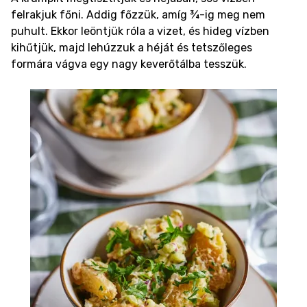
felrakjuk főni. Addig főzzük, amíg ¾-ig meg nem
puhult. Ekkor leöntjük róla a vizet, és hideg vízben
kihűtjük, majd lehúzzuk a héját és tetszőleges
formára vágva egy nagy keverőtálba tesszük.