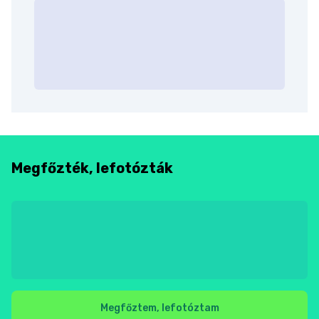
Megfőzték, lefotózták
Megfőztem, lefotóztam