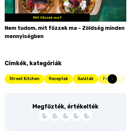
Mit főzzek ma?
Nem tudom, mit főzzek ma – Zöldség minden
mennyiségben
Címkék, kategóriák
Street Kitchen
Receptek
Saláták
Friss
Kar
Megfőzték, értékelték