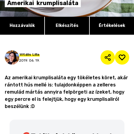
Amerikai
krumplisaláta
Hozzávalók
Elkészítés
Értékelések
Vitális
Lilla
2019. 06. 19.
Az amerikai krumplisaláta egy tökéletes köret, akár
rántott hús mellé is: tulajdonképpen a zelleres
remulád mártás annyira felpörgeti az ízeket, hogy
egy percre el is felejtjük, hogy egy krumplisaliról
beszélünk :D