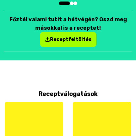
Főztél valami tutit a hétvégén? Oszd meg
másokkal is a receptet!
Receptfeltöltés
Receptválogatások