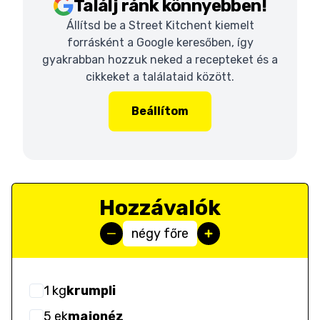
Találj ránk könnyebben!
Állítsd be a Street Kitchent kiemelt
forrásként a Google keresőben, így
gyakrabban hozzuk neked a recepteket és a
cikkeket a találataid között.
Beállítom
Hozzávalók
négy főre
1
kg
krumpli
5
ek
majonéz