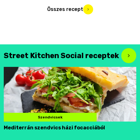
Összes recept
Street Kitchen Social receptek
Szendvicsek
Mediterrán szendvics házi focacciából
F