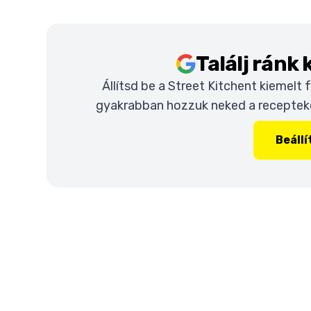
Találj ránk
Állítsd be a Street Kitchent kiemelt
gyakrabban hozzuk neked a recepteket
Beáll