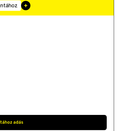
sintához
stához adás