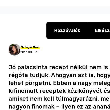
Hozzávalók
Elkész
Szilágyi
Nóri
2017. 08. 03.
Jó palacsinta recept nélkül nem is
régóta tudjuk. Ahogyan azt is, hogy
lehet pörgetni. Ebben a nagy mele
kifinomult receptek kézikönyvét és
amiket nem kell túlmagyarázni, m
nagyon finomak – ilyen ez az ananás