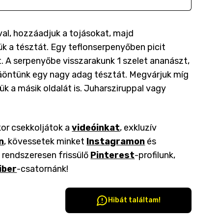
óval, hozzáadjuk a tojásokat, majd
k a tésztát. Egy teflonserpenyőben picit
. A serpenyőbe visszarakunk 1 szelet ananászt,
áöntünk egy nagy adag tésztát. Megvárjuk míg
k a másik oldalát is. Juharsziruppal vagy
kor csekkoljátok a
videóinkat
, exkluzív
n
, kövessetek minket
Instagramon
és
a rendszeresen frissülő
Pinterest
-profilunk,
iber
-csatornánk!
Hibát találtam!