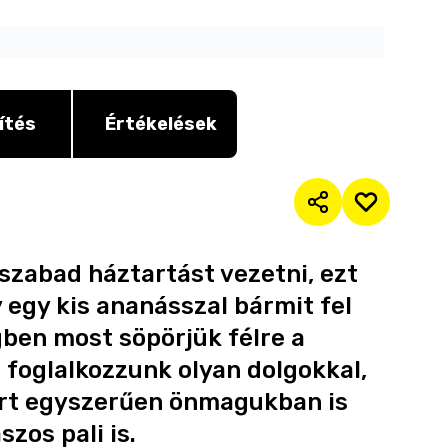
ítés
Értékelések
 szabad háztartást vezetni, ezt
 egy kis ananásszal bármit fel
gben most söpörjük félre a
 foglalkozzunk olyan dolgokkal,
ert egyszerűen önmagukban is
zos pali is.