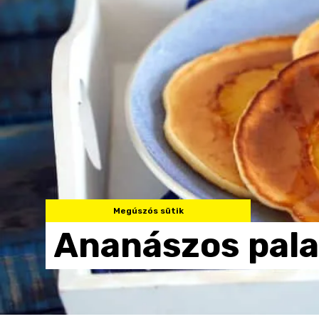
Megúszós sütik
Ananászos
pal