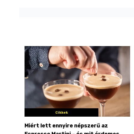
Cikkek
Miért lett ennyire népszerű az
Espresso Martini – és mit érdemes