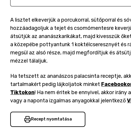
A lisztet elkeverjük a porcukorral, sütőporral és s
hozzáadagoljuk a tejet és csomómentesre keverjü
átsütjük az ananászkarikákat, majd kivesszük őket
a közepébe pottyantunk 1 koktélcseresznyét és r
megsül az alsó része, majd megfordítjuk és átsütjü
mézzel tálaljuk.
Ha tetszett az ananászos palacsinta receptje, ak
tartalmakért pedig lájkoljatok minket
Facebooko
Tiktokon
! Ha nem éritek be ennyivel, akkor irány 
vagy a naponta izgalmas anyagokkal jelentkező
V
Recept nyomtatása