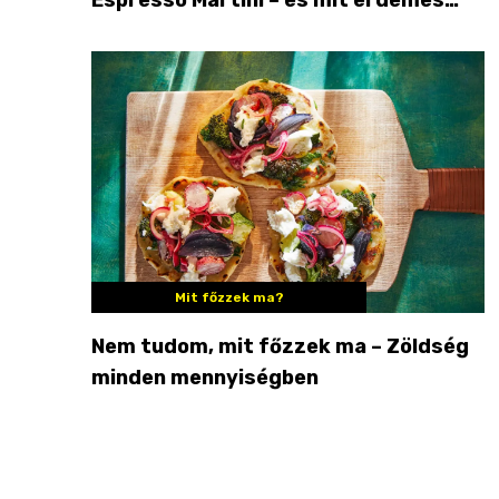
enni mellé?
Mit főzzek ma?
Nem tudom, mit főzzek ma – Zöldség
minden mennyiségben