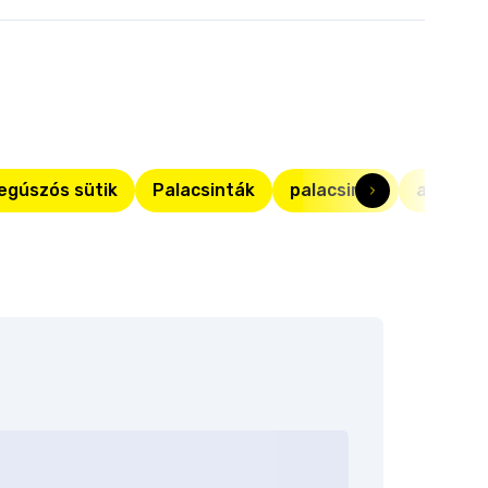
egúszós sütik
Palacsinták
palacsinta
ananás