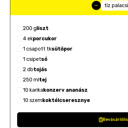
tíz palac
200
g
liszt
4
ek
porcukor
1
csapott tk
sütőpor
1
csipet
só
2
db
tojás
250
ml
tej
10
karika
konzerv ananász
10
szem
koktélcseresznye
Bevásárlóli