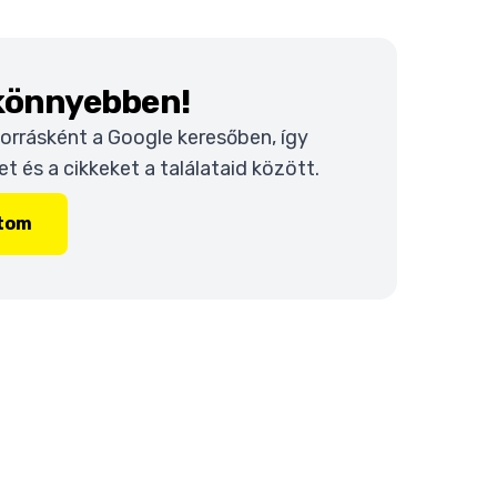
 könnyebben!
 forrásként a Google keresőben, így
 és a cikkeket a találataid között.
ítom