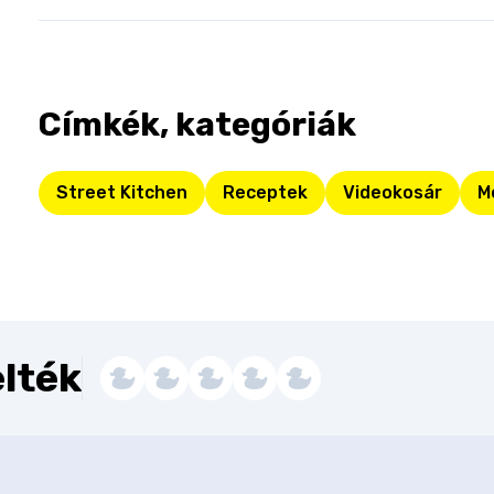
Címkék, kategóriák
Street Kitchen
Receptek
Videokosár
M
lték