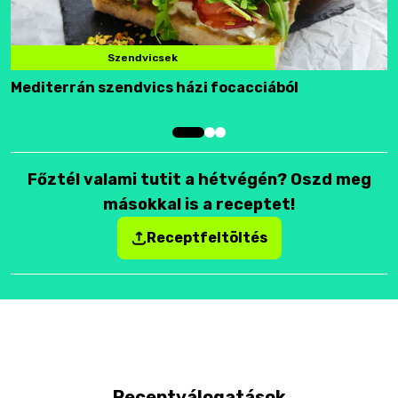
Szendvicsek
Mediterrán szendvics házi focacciából
F
Főztél valami tutit a hétvégén? Oszd meg
másokkal is a receptet!
Receptfeltöltés
Receptválogatások