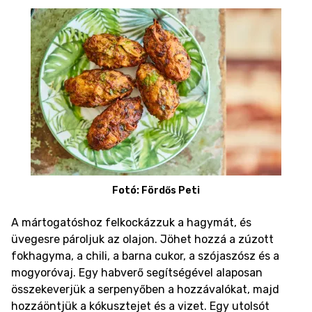
Fotó: Fördős Peti
A mártogatóshoz felkockázzuk a hagymát, és
üvegesre pároljuk az olajon. Jöhet hozzá a zúzott
fokhagyma, a chili, a barna cukor, a szójaszósz és a
mogyoróvaj. Egy habverő segítségével alaposan
összekeverjük a serpenyőben a hozzávalókat, majd
hozzáöntjük a kókusztejet és a vizet. Egy utolsót