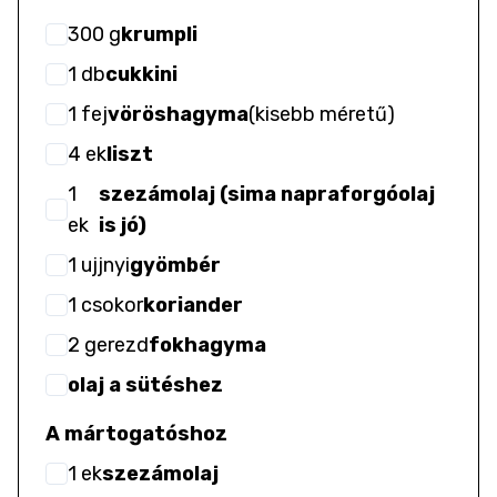
300
g
krumpli
1
db
cukkini
1
fej
vöröshagyma
(
kisebb méretű
)
4
ek
liszt
1
szezámolaj (sima napraforgóolaj
ek
is jó)
1
ujjnyi
gyömbér
1
csokor
koriander
2
gerezd
fokhagyma
olaj a sütéshez
A mártogatóshoz
1
ek
szezámolaj