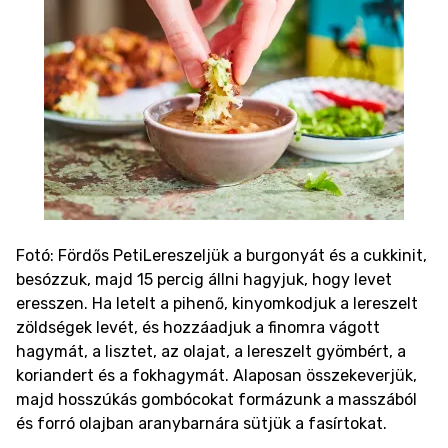
Fotó: Fördős Peti
Lereszeljük a burgonyát és a cukkinit,
besózzuk, majd 15 percig állni hagyjuk, hogy levet
eresszen. Ha letelt a pihenő, kinyomkodjuk a lereszelt
zöldségek levét, és hozzáadjuk a finomra vágott
hagymát, a lisztet, az olajat, a lereszelt gyömbért, a
koriandert és a fokhagymát. Alaposan összekeverjük,
majd hosszúkás gombócokat formázunk a masszából
és forró olajban aranybarnára sütjük a fasírtokat.