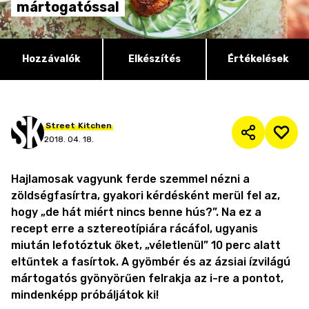
mártogatóssal
Hozzávalók
Elkészítés
Értékelések
Street
Kitchen
2018. 04. 18.
Hajlamosak vagyunk ferde szemmel nézni a
zöldségfasírtra, gyakori kérdésként merül fel az,
hogy „de hát miért nincs benne hús?”. Na ez a
recept erre a sztereotípiára rácáfol, ugyanis
miután lefotóztuk őket, „véletlenül” 10 perc alatt
eltűntek a fasírtok. A gyömbér és az ázsiai ízvilágú
mártogatós gyönyörűen felrakja az i-re a pontot,
mindenképp próbáljátok ki!