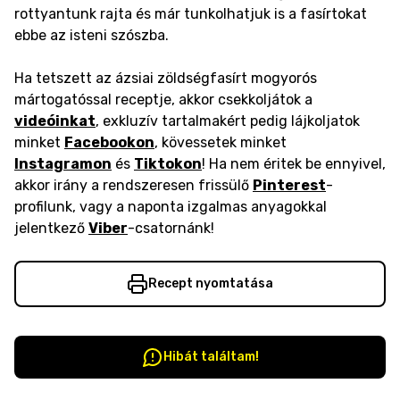
rottyantunk rajta és már tunkolhatjuk is a fasírtokat
ebbe az isteni szószba.
Ha tetszett az ázsiai zöldségfasírt mogyorós
mártogatóssal receptje, akkor csekkoljátok a
videóinkat
, exkluzív tartalmakért pedig lájkoljatok
minket
Facebookon
, kövessetek minket
Instagramon
és
Tiktokon
! Ha nem éritek be ennyivel,
akkor irány a rendszeresen frissülő
Pinterest
-
profilunk, vagy a naponta izgalmas anyagokkal
jelentkező
Viber
-csatornánk!
Recept nyomtatása
Hibát találtam!