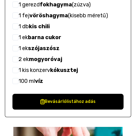
1
gerezd
fokhagyma
(
zúzva
)
1
fej
vöröshagyma
(
kisebb méretű
)
1
db
kis chili
1
ek
barna cukor
1
ek
szójaszósz
2
ek
mogyoróvaj
1
kis konzerv
kókusztej
100
ml
víz
Bevásárlólistához adás