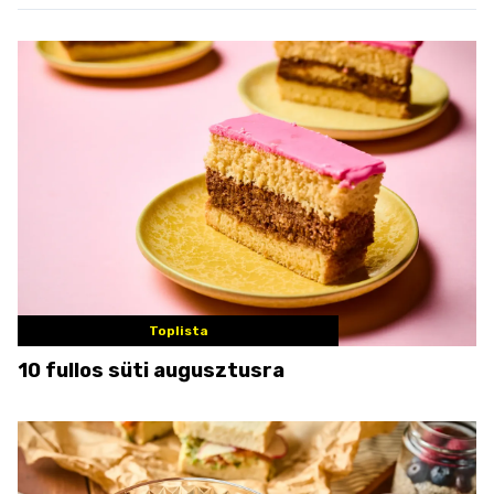
Toplista
10 fullos süti augusztusra