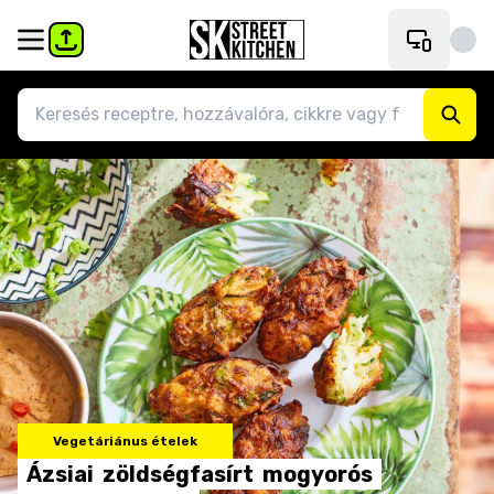
Vegetáriánus ételek
Ázsiai
zöldségfasírt
mogyorós