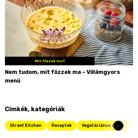
Mit főzzek ma?
Nem tudom, mit főzzek ma – Villámgyors
menü
Címkék, kategóriák
Street Kitchen
Receptek
Vegetáriánus ételek
M