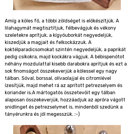
Amíg a köles fő, a többi zöldséget is előkészítjük. A
lilahagymát megtisztítjuk, félbevágjuk és vékony
szeletekre aprítjuk, a kígyóuborkát negyedeljük,
kiszedjük a magjait és felkockázzuk. A
koktélparadicsomokat szintén negyedeljük, a paprikát
pedig csíkokra, majd kockákra vágjuk. A bébispenótot
néhány mozdulattal kisebb darabokra aprítjuk és ezt a
sok finomságot összekeverjük a kölessel egy nagy
tálban. Sóval, borssal, olívaolajjal és citromlével
ízesítjük, majd mehet rá az aprított petrezselyem és
koriander is.
A mártogatós összetevőit egy tálban
alaposan összekeverjük, hozzáadjuk az apróra vágott
snidlinget és petrezselymet is, mindenből szedünk a
tányérunkra és jól megesszük. :-)