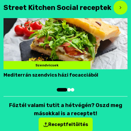
Street Kitchen Social receptek
Szendvicsek
Mediterrán szendvics házi focacciából
F
Főztél valami tutit a hétvégén? Oszd meg
másokkal is a receptet!
Receptfeltöltés