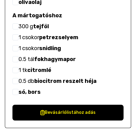
olívaolaj
A mártogatóshoz
300
g
tejföl
1
csokor
petrezselyem
1
csokor
snidling
0.5
tál
fokhagymapor
1
tk
citromlé
0.5
db
biocitrom reszelt héja
só, bors
Bevásárlólistához adás