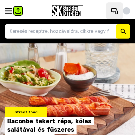
Street food
Baconbe
tekert
répa,
köles
salátával
és
fűszeres