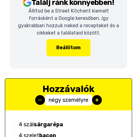
Találj ránk könnyebben!
Állítsd be a Street Kitchent kiemelt
forrásként a Google keresőben, így
gyakrabban hozzuk neked a recepteket és a
cikkeket a találataid között.
Beállítom
Hozzávalók
négy személyre
4
szál
sárgarépa
4
szelet
bacon