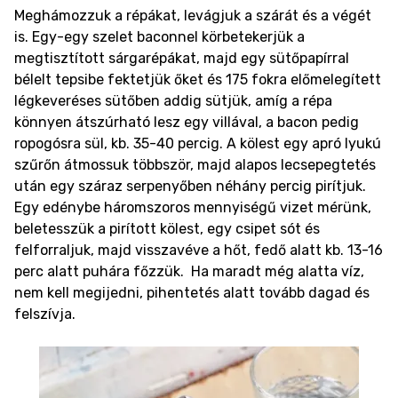
Meghámozzuk a répákat, levágjuk a szárát és a végét
is. Egy-egy szelet baconnel körbetekerjük a
megtisztított sárgarépákat, majd egy sütőpapírral
bélelt tepsibe fektetjük őket és 175 fokra előmelegített
légkeveréses sütőben addig sütjük, amíg a répa
könnyen átszúrható lesz egy villával, a bacon pedig
ropogósra sül, kb. 35-40 percig. A kölest egy apró lyukú
szűrőn átmossuk többször, majd alapos lecsepegtetés
után egy száraz serpenyőben néhány percig pirítjuk.
Egy edénybe háromszoros mennyiségű vizet mérünk,
beletesszük a pirított kölest, egy csipet sót és
felforraljuk, majd visszavéve a hőt, fedő alatt kb. 13-16
perc alatt puhára főzzük. Ha maradt még alatta víz,
nem kell megijedni, pihentetés alatt tovább dagad és
felszívja.