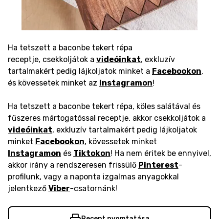
Ha tetszett a baconbe tekert répa
receptje, csekkoljátok a
videóinkat
, exkluzív
tartalmakért pedig lájkoljatok minket a
Facebookon
,
és kövessetek minket az
Instagramon
!
Ha tetszett a baconbe tekert répa, köles salátával és
fűszeres mártogatóssal receptje, akkor csekkoljátok a
videóinkat
, exkluzív tartalmakért pedig lájkoljatok
minket
Facebookon
, kövessetek minket
Instagramon
és
Tiktokon
! Ha nem éritek be ennyivel,
akkor irány a rendszeresen frissülő
Pinterest
-
profilunk, vagy a naponta izgalmas anyagokkal
jelentkező
Viber
-csatornánk!
Recept nyomtatása