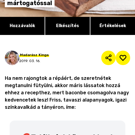
mártogatóssal
Hozzávalók
Elkészítés
Értékelések
Madarász
Kinga
2019. 03. 16.
Ha nem rajongtok a répáért, de szeretnétek
megtanulni fütyülni, akkor máris lássatok hozzá
ehhez a recepthez, mert baconbe csomagolva nagy
kedvencetek lesz! Friss, tavaszi alapanyagok, igazi
színkavalkád a tányéron, íme: