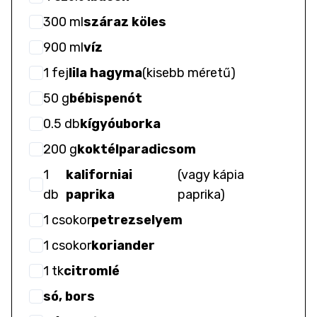
300
ml
száraz köles
900
ml
víz
1
fej
lila hagyma
(
kisebb méretű
)
50
g
bébispenót
0.5
db
kígyóuborka
200
g
koktélparadicsom
1
kaliforniai
(
vagy kápia
db
paprika
paprika
)
1
csokor
petrezselyem
1
csokor
koriander
1
tk
citromlé
só, bors