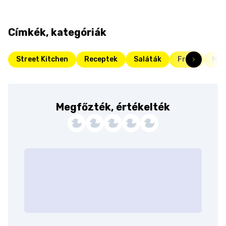
Címkék, kategóriák
Street Kitchen
Receptek
Saláták
Friss
Meg
Megfőzték, értékelték