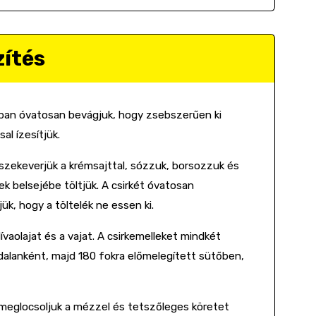
zítés
ában óvatosan bevágjuk, hogy zsebszerűen ki
al ízesítjük.
sszekeverjük a krémsajttal, sózzuk, borsozzuk és
ek belsejébe töltjük. A csirkét óvatosan
ük, hogy a töltelék ne essen ki.
vaolajat és a vajat. A csirkemelleket mindkét
 oldalanként, majd 180 fokra előmelegített sütőben,
et meglocsoljuk a mézzel és tetszőleges köretet