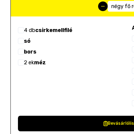
négy fő 
4
db
csirkemellfilé
só
bors
2
ek
méz
Bevásárlóli