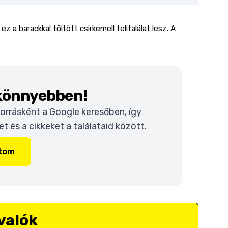
 a barackkal töltött csirkemell telitalálat lesz.
A
 könnyebben!
 forrásként a Google keresőben, így
 és a cikkeket a találataid között.
ítom
valók