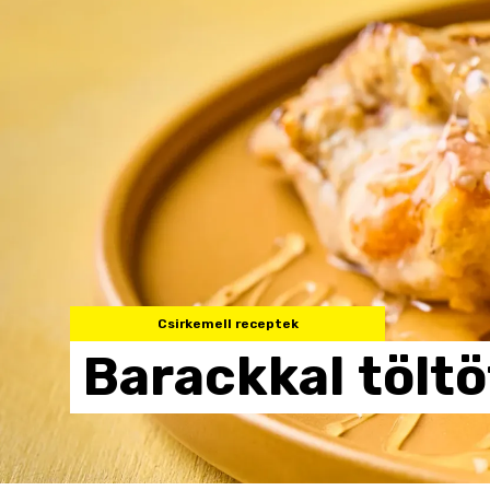
Csirkemell receptek
Barackkal
töltö