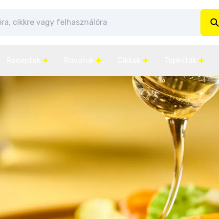
Receptek
Rovatok
Cikkek
Toplisták