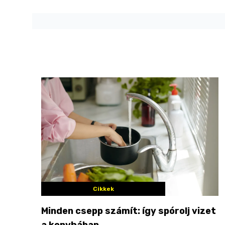
Cikkek
Minden csepp számít: így spórolj vizet
a konyhában