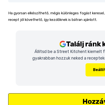
Ha gyorsan elkészíthető, mégis különleges fogást keresel, ez
recept jól követhető, így kezdőknek is bátran ajánlott.
Találj ránk
Állítsd be a Street Kitchent kiemelt
gyakrabban hozzuk neked a recepteket
Beáll
Hozzá