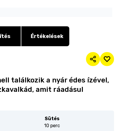
ítés
Értékelések
ll találkozik a nyár édes ízével,
ízkavalkád, amit ráadásul
Sütés
10 perc