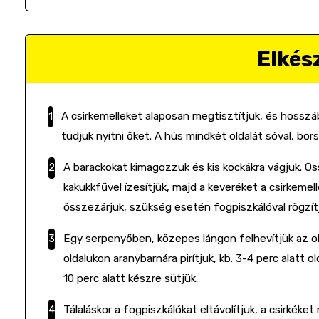
Elkés
A csirkemelleket alaposan megtisztítjuk, és hossz
tudjuk nyitni őket. A hús mindkét oldalát sóval, borss
A barackokat kimagozzuk és kis kockákra vágjuk. Ö
kakukkfűvel ízesítjük, majd a keveréket a csirkemell
összezárjuk, szükség esetén fogpiszkálóval rögzítj
Egy serpenyőben, közepes lángon felhevítjük az olí
oldalukon aranybarnára pirítjuk, kb. 3-4 perc alatt
10 perc alatt készre sütjük.
Tálaláskor a fogpiszkálókat eltávolítjuk, a csirkék