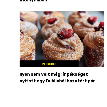
Pékségek
Ilyen sem volt még: ír pékséget
nyitott egy Dublinból hazatért pár