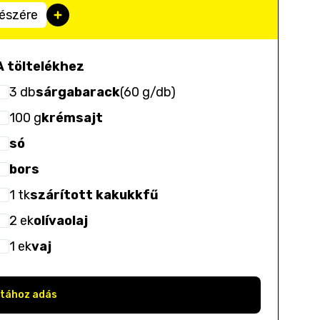
részére
A töltelékhez
3
db
sárgabarack
(
60 g/db
)
100
g
krémsajt
só
bors
1
tk
szárított kakukkfű
2
ek
olívaolaj
1
ek
vaj
stához adás