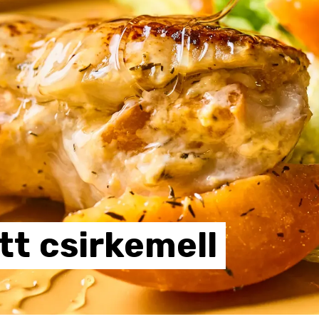
tt
csirkemell