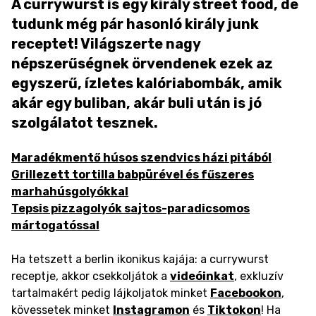
A currywurst is egy király street food, de
tudunk még pár hasonló király junk
receptet! Világszerte nagy
népszerűségnek örvendenek ezek az
egyszerű, ízletes kalóriabombák, amik
akár egy buliban, akár buli után is jó
szolgálatot tesznek.
Maradékmentő húsos szendvics házi pitából
Grillezett tortilla babpürével és fűszeres
marhahúsgolyókkal
Tepsis pizzagolyók sajtos-paradicsomos
mártogatóssal
Ha tetszett a berlin ikonikus kajája: a currywurst
receptje, akkor csekkoljátok a
videóinkat
, exkluzív
tartalmakért pedig lájkoljatok minket
Facebookon
,
kövessetek minket
Instagramon
és
Tiktokon
! Ha