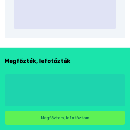
Megfőzték, lefotózták
Megfőztem, lefotóztam