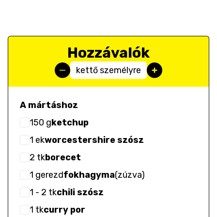
Hozzávalók
kettő személyre
A mártáshoz
150
g
ketchup
1
ek
worcestershire szósz
2
tk
borecet
1
gerezd
fokhagyma
(
zúzva
)
1
- 2
tk
chili szósz
1
tk
curry por