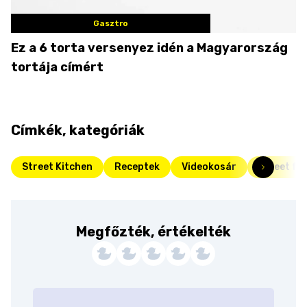
Gasztro
Ez a 6 torta versenyez idén a Magyarország
tortája címért
Címkék, kategóriák
Street Kitchen
Receptek
Videokosár
Street fo
Megfőzték, értékelték