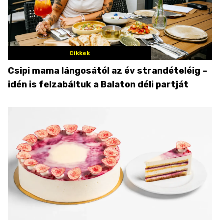
Cikkek
Csipi mama lángosától az év strandételéig –
idén is felzabáltuk a Balaton déli partját