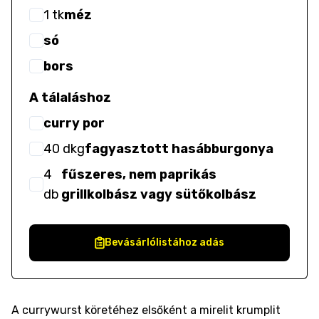
1
tk
méz
só
bors
A tálaláshoz
curry por
40
dkg
fagyasztott hasábburgonya
4
fűszeres, nem paprikás
db
grillkolbász vagy sütőkolbász
Bevásárlólistához adás
A currywurst köretéhez elsőként a mirelit krumplit