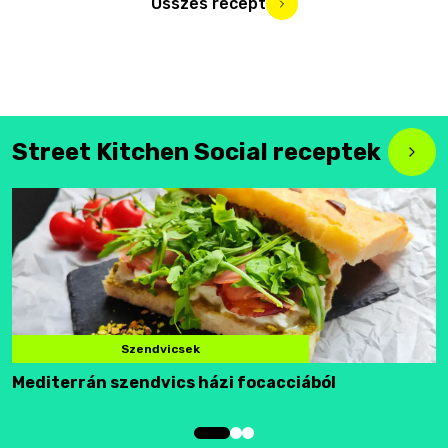
Összes recept
Street Kitchen Social receptek
Szendvicsek
Mediterrán szendvics házi focacciából
F