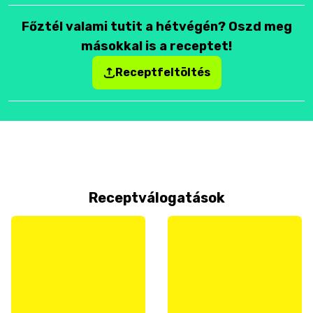
Főztél valami tutit a hétvégén? Oszd meg
másokkal is a receptet!
Receptfeltöltés
Receptválogatások