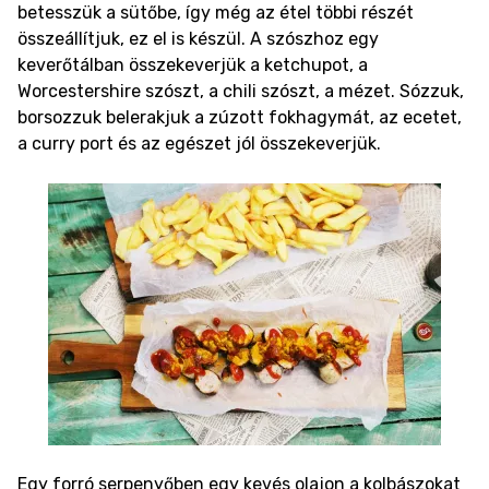
betesszük a sütőbe, így még az étel többi részét
összeállítjuk, ez el is készül. A szószhoz egy
keverőtálban összekeverjük a ketchupot, a
Worcestershire szószt, a chili szószt, a mézet. Sózzuk,
borsozzuk belerakjuk a zúzott fokhagymát, az ecetet,
a curry port és az egészet jól összekeverjük.
Egy forró serpenyőben egy kevés olajon a kolbászokat