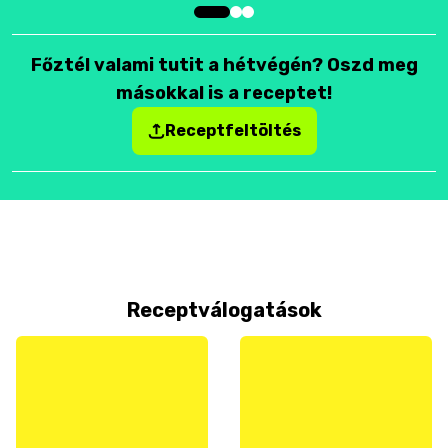
Főztél valami tutit a hétvégén? Oszd meg
másokkal is a receptet!
Receptfeltöltés
Receptválogatások