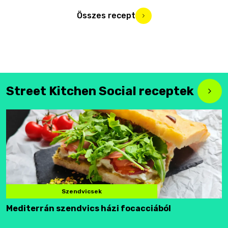
Összes recept
Street Kitchen Social receptek
Szendvicsek
Mediterrán szendvics házi focacciából
F