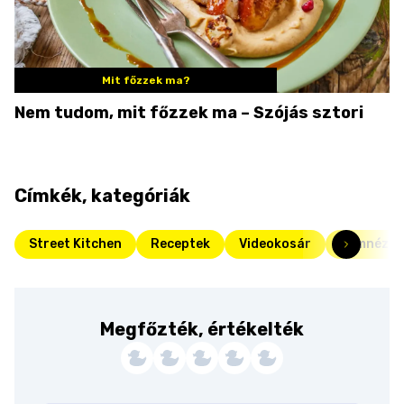
Mit főzzek ma?
Nem tudom, mit főzzek ma – Szójás sztori
Címkék, kategóriák
Street Kitchen
Receptek
Videokosár
Filmnézős
Megfőzték, értékelték