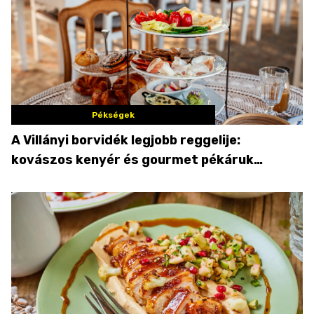
Pékségek
A Villányi borvidék legjobb reggelije:
kovászos kenyér és gourmet pékáruk
Palkonyán