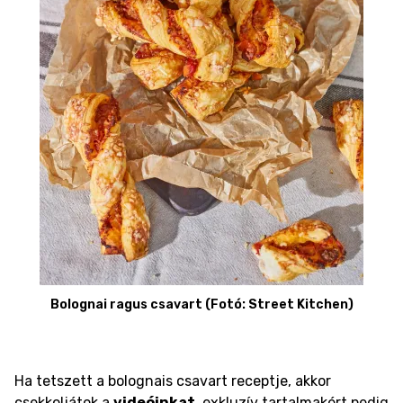
Bolognai ragus csavart (Fotó: Street Kitchen)
Ha tetszett a bolognais csavart receptje, akkor
csekkoljátok a
videóinkat
, exkluzív tartalmakért pedig