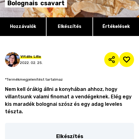
Bolognais
csavart
Hozzávalók
Elkészítés
Értékelések
Vitális
Lilla
2022. 02. 25.
*Termékmegjelenítést tartalmaz
Nem kell órákig állni a konyhában ahhoz, hogy
villantsunk valami finomat a vendégeknek. Elég egy
kis maradék bolognai szósz és egy adag leveles
tészta.
Elkészítés