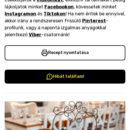
lájkoljatok minket
Facebookon
, kövessetek minket
Instagramon
és
Tiktokon
! Ha nem éritek be ennyivel,
akkor irány a rendszeresen frissülő
Pinterest
-
profilunk, vagy a naponta izgalmas anyagokkal
jelentkező
Viber
-csatornánk!
Recept nyomtatása
Hibát találtam!