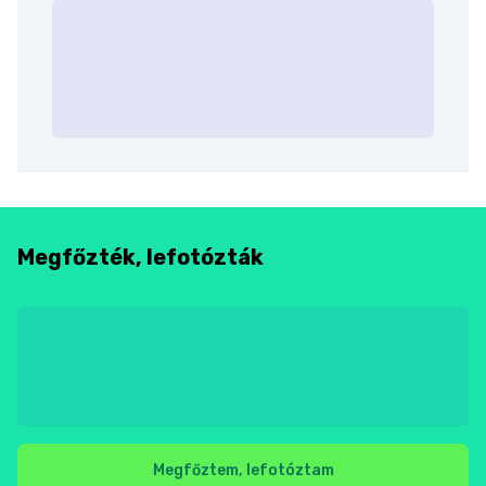
Megfőzték, lefotózták
Megfőztem, lefotóztam