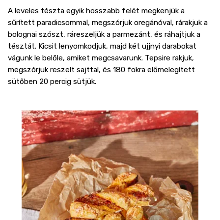
A leveles tészta egyik hosszabb felét megkenjük a
sűrített paradicsommal, megszórjuk oregánóval, rárakjuk a
bolognai szószt, ráreszeljük a parmezánt, és ráhajtjuk a
tésztát. Kicsit lenyomkodjuk, majd két ujjnyi darabokat
vágunk le belőle, amiket megcsavarunk. Tepsire rakjuk,
megszórjuk reszelt sajttal, és 180 fokra előmelegített
sütőben 20 percig sütjük.