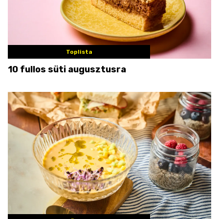
Toplista
10 fullos süti augusztusra