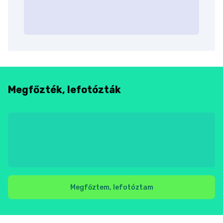
Megfőzték, lefotózták
Megfőztem, lefotóztam