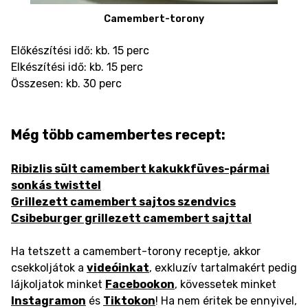
Camembert-torony
Előkészítési idő: kb. 15 perc
Elkészítési idő: kb. 15 perc
Összesen: kb. 30 perc
Még több camembertes recept:
Ribizlis sült camembert kakukkfüves-pármai
sonkás twisttel
Grillezett camembert sajtos szendvics
Csibeburger grillezett camembert sajttal
Ha tetszett a camembert-torony receptje, akkor
csekkoljátok a
videóinkat
, exkluzív tartalmakért pedig
lájkoljatok minket
Facebookon
, kövessetek minket
Instagramon
és
Tiktokon
! Ha nem éritek be ennyivel,