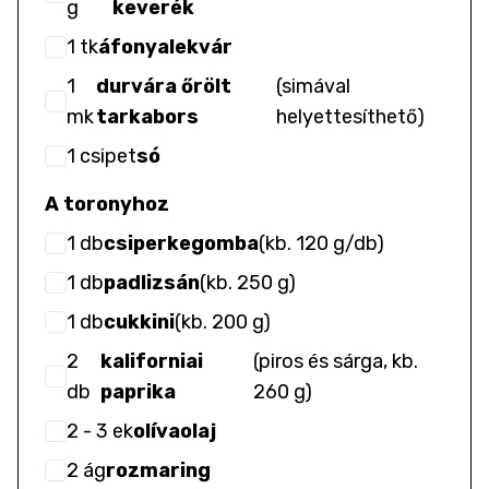
g
keverék
1
tk
áfonyalekvár
1
durvára őrölt
(
simával
mk
tarkabors
helyettesíthető
)
1
csipet
só
A toronyhoz
1
db
csiperkegomba
(
kb. 120 g/db
)
1
db
padlizsán
(
kb. 250 g
)
1
db
cukkini
(
kb. 200 g
)
2
kaliforniai
(
piros és sárga, kb.
db
paprika
260 g
)
2
- 3
ek
olívaolaj
2
ág
rozmaring