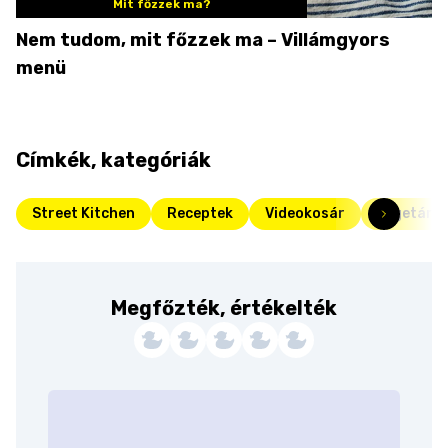
Mit főzzek ma?
Nem tudom, mit főzzek ma – Villámgyors
menü
Címkék, kategóriák
Street Kitchen
Receptek
Videokosár
Vegetáriá
Megfőzték, értékelték