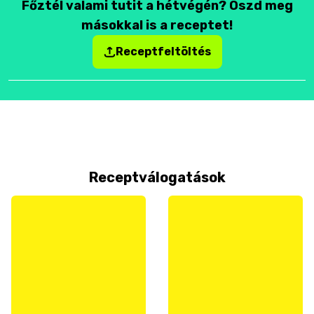
Főztél valami tutit a hétvégén? Oszd meg
másokkal is a receptet!
Receptfeltöltés
Receptválogatások