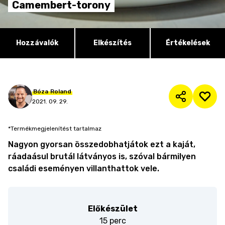
Camembert-torony
Hozzávalók
Elkészítés
Értékelések
Bóza
Roland
2021. 09. 29.
*Termékmegjelenítést tartalmaz
Nagyon gyorsan összedobhatjátok ezt a kaját,
ráadaásul brutál látványos is, szóval bármilyen
családi eseményen villanthattok vele.
Előkészület
15 perc