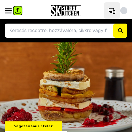
Vegetáriánus ételek