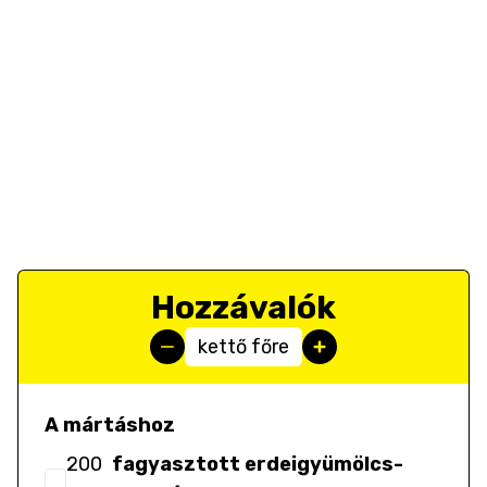
Hozzávalók
kettő főre
A mártáshoz
200
fagyasztott erdeigyümölcs-