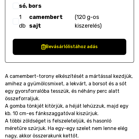
só, bors
1
camembert
(
120 g-os
db
sajt
kiszerelés
)
Bevásárlólistához adás
A camembert-torony elkészítését a mártással kezdjük,
amihez a gyümölcsmixet, a lekvárt, a borsot és a sót
egy gyorsforralóba tesszük, és néhány perc alatt
összeforraljuk.
A gomba tönkjét kitörjük, a héját lehúzzuk, majd egy
kb. 10 cm-es fánkszaggatóval kiszúrjuk.
A többi zöldséget is felszeleteljük, és hasonló
méretűre szúrjuk. Ha egy-egy szelet nem lenne elég
nagy, akkor összerakunk kettőt.