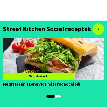
Street Kitchen Social receptek
Szendvicsek
Mediterrán szendvics házi focacciából
F