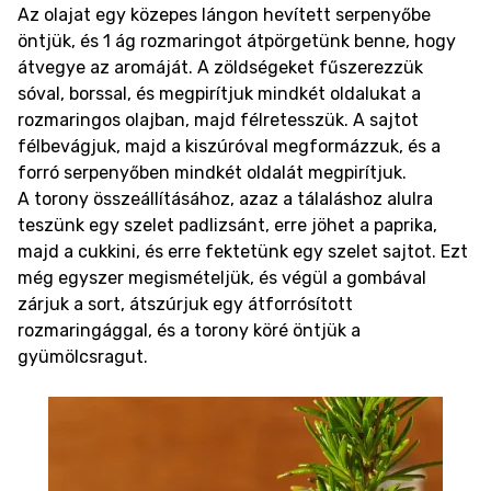
Az olajat egy közepes lángon hevített serpenyőbe
öntjük, és 1 ág rozmaringot átpörgetünk benne, hogy
átvegye az aromáját. A zöldségeket fűszerezzük
sóval, borssal, és megpirítjuk mindkét oldalukat a
rozmaringos olajban, majd félretesszük. A sajtot
félbevágjuk, majd a kiszúróval megformázzuk, és a
forró serpenyőben mindkét oldalát megpirítjuk.
A torony összeállításához, azaz a tálaláshoz alulra
teszünk egy szelet padlizsánt, erre jöhet a paprika,
majd a cukkini, és erre fektetünk egy szelet sajtot. Ezt
még egyszer megismételjük, és végül a gombával
zárjuk a sort, átszúrjuk egy átforrósított
rozmaringággal, és a torony köré öntjük a
gyümölcsragut.