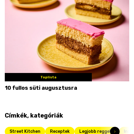
Toplista
10 fullos süti augusztusra
Címkék, kategóriák
Street Kitchen
Receptek
Legjobb reggelik
Inst