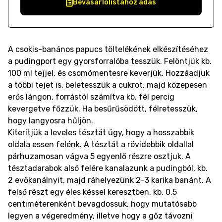
Bevásárlólistához adás
A csokis-banános papucs töltelékének elkészítéséhez
a pudingport egy gyorsforralóba tesszük. Felöntjük kb.
100 ml tejjel, és csomómentesre keverjük. Hozzáadjuk
a többi tejet is, beletesszük a cukrot, majd közepesen
erős lángon, forrástól számítva kb. fél percig
kevergetve főzzük. Ha besűrűsödött, félretesszük,
hogy langyosra hűljön.
Kiterítjük a leveles tésztát úgy, hogy a hosszabbik
oldala essen felénk. A tésztát a rövidebbik oldallal
párhuzamosan vágva 5 egyenlő részre osztjuk. A
tésztadarabok alsó felére kanalazunk a pudingból, kb.
2 evőkanálnyit, majd ráhelyezünk 2-3 karika banánt. A
felső részt egy éles késsel keresztben, kb. 0,5
centiméterenként bevagdossuk, hogy mutatósabb
legyen a végeredmény, illetve hogy a gőz távozni