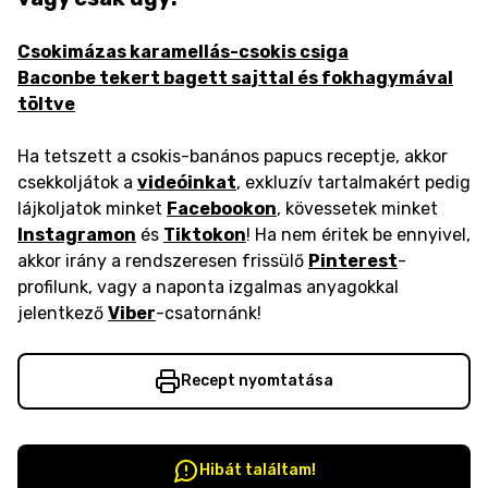
Csokimázas karamellás-csokis csiga
Baconbe tekert bagett sajttal és fokhagymával
töltve
Ha tetszett a csokis-banános papucs receptje, akkor
csekkoljátok a
videóinkat
, exkluzív tartalmakért pedig
lájkoljatok minket
Facebookon
, kövessetek minket
Instagramon
és
Tiktokon
! Ha nem éritek be ennyivel,
akkor irány a rendszeresen frissülő
Pinterest
-
profilunk, vagy a naponta izgalmas anyagokkal
jelentkező
Viber
-csatornánk!
Recept nyomtatása
Hibát találtam!