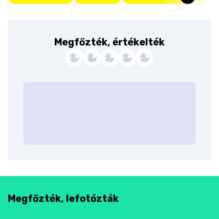
Megfőzték, értékelték
Megfőzték, lefotózták