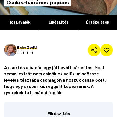
Csokis-banános
papucs
Hozzávalók
Elkészítés
Értékelések
Eisler
Zsolti
2021. 11. 01.
A csoki és a banán egy jól bevált párosítás. Most
semmi extrát nem csinálunk velük, mindössze
leveles tésztába csomagolva hozzuk össze őket,
hogy egy szuper kis reggelit képezzenek. A
gyerekek tuti imádni fogják.
Elkészítés