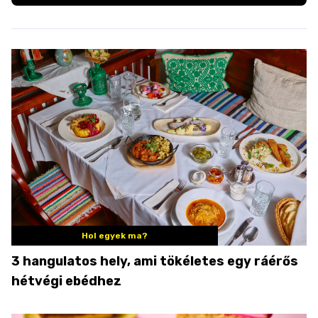
Hol egyek ma?
3 hangulatos hely, ami tökéletes egy ráérős
hétvégi ebédhez