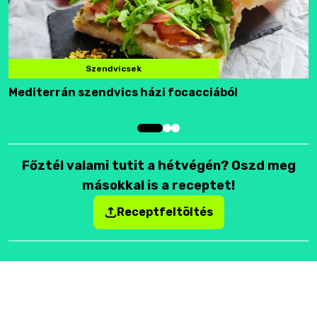
Szendvicsek
Mediterrán szendvics házi focacciából
F
Főztél valami tutit a hétvégén? Oszd meg
másokkal is a receptet!
Receptfeltöltés