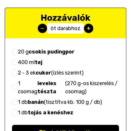
Hozzávalók
öt darabhoz
20
g
csokis pudingpor
400
ml
tej
2
- 3
ek
cukor
(
ízlés szerint
)
1
leveles
(
270 g-os kiszerelés /
csomag
tészta
csomag
)
1
db
banán
(
tisztítva kb. 100 g / db
)
1
db
tojás a kenéshez