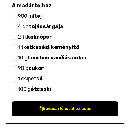
A madártejhez
900
ml
tej
4
db
tojássárgája
2
tk
kakaópor
1
tk
étkezési keményítő
10
g
bourbon vaníliás cukor
90
g
cukor
1
csipet
só
100
g
étcsoki
Bevásárlólistához adás