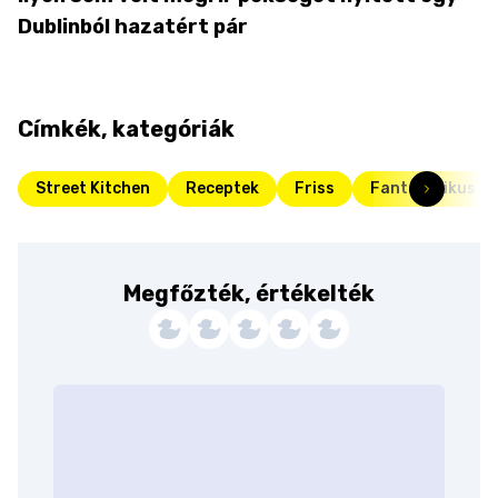
Dublinból hazatért pár
Címkék, kategóriák
Street Kitchen
Receptek
Friss
Fantasztikus d
Megfőzték, értékelték