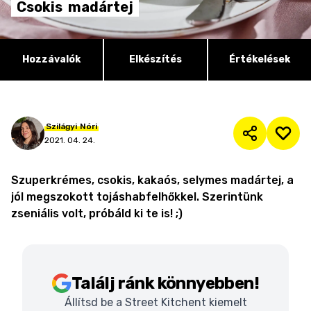
Csokis
madártej
Hozzávalók
Elkészítés
Értékelések
Szilágyi
Nóri
2021. 04. 24.
Szuperkrémes, csokis, kakaós, selymes madártej, a
jól megszokott tojáshabfelhőkkel. Szerintünk
zseniális volt, próbáld ki te is! ;)
Találj ránk könnyebben!
Állítsd be a Street Kitchent kiemelt