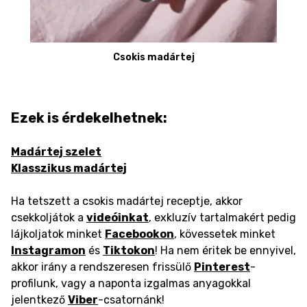
Csokis madártej
Ezek is érdekelhetnek:
Madártej szelet
Klasszikus madártej
Ha tetszett a csokis madártej receptje, akkor
csekkoljátok a
videóinkat
, exkluzív tartalmakért pedig
lájkoljatok minket
Facebookon
, kövessetek minket
Instagramon
és
Tiktokon
! Ha nem éritek be ennyivel,
akkor irány a rendszeresen frissülő
Pinterest
-
profilunk, vagy a naponta izgalmas anyagokkal
jelentkező
Viber
-csatornánk!