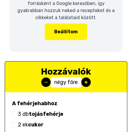
forrásként a Google keresőben, így
gyakrabban hozzuk neked a recepteket és a
cikkeket a találataid között.
Beállítom
Hozzávalók
négy főre
A fehérjehabhoz
3
db
tojásfehérje
2
ek
cukor