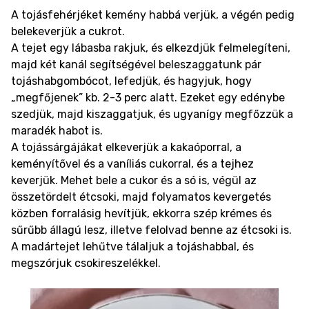
A tojásfehérjéket kemény habbá verjük, a végén pedig
belekeverjük a cukrot.
A tejet egy lábasba rakjuk, és elkezdjük felmelegíteni,
majd két kanál segítségével beleszaggatunk pár
tojáshabgombócot, lefedjük, és hagyjuk, hogy
„megfőjenek” kb. 2-3 perc alatt. Ezeket egy edénybe
szedjük, majd kiszaggatjuk, és ugyanígy megfőzzük a
maradék habot is.
A tojássárgájákat elkeverjük a kakaóporral, a
keményítővel és a vaníliás cukorral, és a tejhez
keverjük. Mehet bele a cukor és a só is, végül az
összetördelt étcsoki, majd folyamatos kevergetés
közben forralásig hevítjük, ekkorra szép krémes és
sűrűbb állagú lesz, illetve felolvad benne az étcsoki is.
A madártejet lehűtve tálaljuk a tojáshabbal, és
megszórjuk csokireszelékkel.