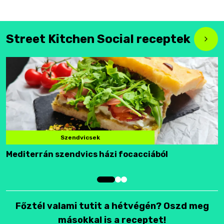
Street Kitchen Social receptek
Szendvicsek
Mediterrán szendvics házi focacciából
F
Főztél valami tutit a hétvégén? Oszd meg
másokkal is a receptet!