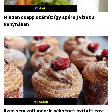
Cikkek
Minden csepp számít: így spórolj vizet a
konyhában
Pékségek
Ilyen sem volt még: ír pékséget nyitott egy