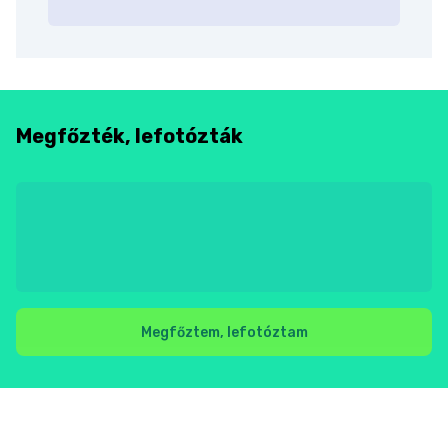
Megfőzték, lefotózták
Megfőztem, lefotóztam