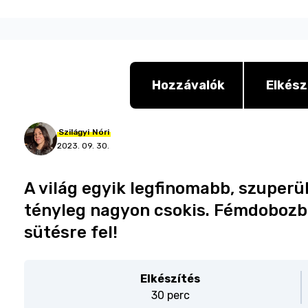
Hozzávalók
Elkész
Szilágyi
Nóri
2023. 09. 30.
A világ egyik legfinomabb, szuperül
tényleg nagyon csokis. Fémdobozban
sütésre fel!
Elkészítés
30 perc