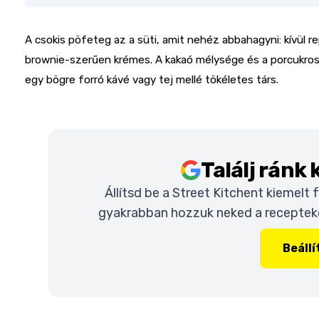
A csokis pöfeteg az a süti, amit nehéz abbahagyni: kívül r
brownie-szerűen krémes. A kakaó mélysége és a porcukros 
egy bögre forró kávé vagy tej mellé tökéletes társ.
Találj ránk
Állítsd be a Street Kitchent kiemelt
gyakrabban hozzuk neked a recepteket
Beáll