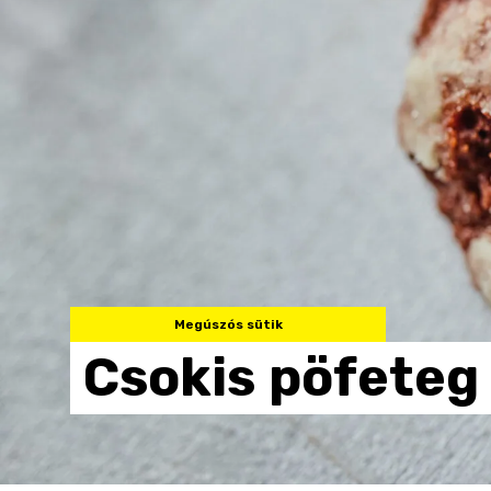
Megúszós sütik
Csokis
pöfeteg