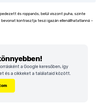
epedezett és roppanós, belül viszont puha, szinte
bevonat kontrasztja teszi igazán ellenállhatatlanná –
 könnyebben!
 forrásként a Google keresőben, így
 és a cikkeket a találataid között.
ítom