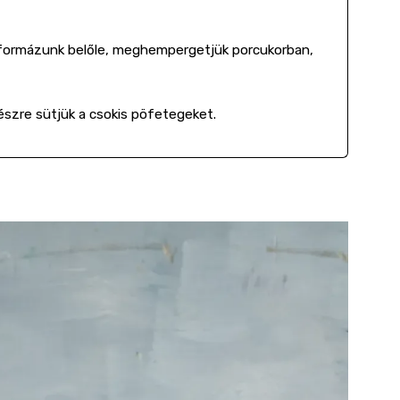
 formázunk belőle, meghempergetjük porcukorban,
készre sütjük a csokis pöfetegeket.