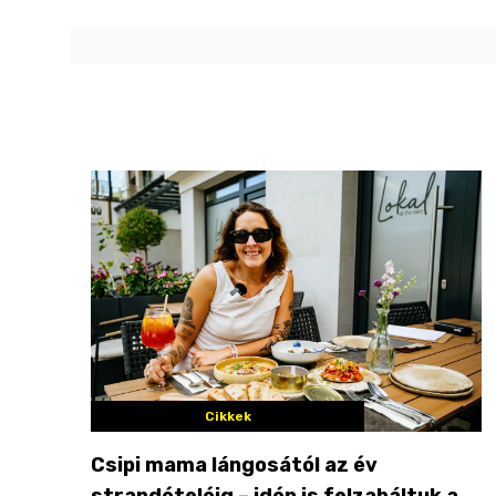
Cikkek
Csipi mama lángosától az év
strandételéig – idén is felzabáltuk a