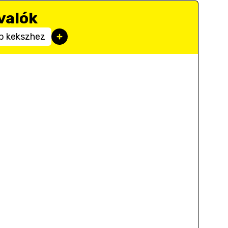
valók
b kekszhez