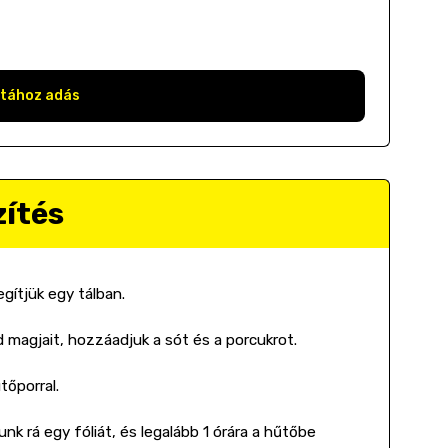
stához adás
zítés
gítjük egy tálban.
d magjait, hozzáadjuk a sót és a porcukrot.
tőporral.
k rá egy fóliát, és legalább 1 órára a hűtőbe