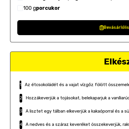
100
g
porcukor
Bevásárlóli
Elkés
Az étcsokoládét és a vajat vízgőz fölött összemele
Hozzákeverjük a tojásokat, belekaparjuk a vaníliarú
A lisztet egy tálban elkeverjük a kakaóporral és a sü
A nedves és a száraz keveréket összekeverjük, rakun