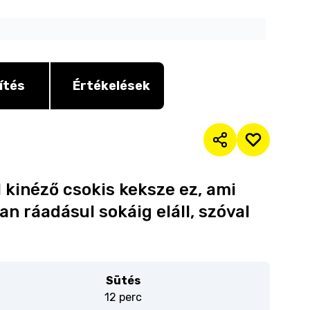
ítés
Értékelések
 kinéző csokis keksze ez, ami
 ráadásul sokáig eláll, szóval
Sütés
12 perc