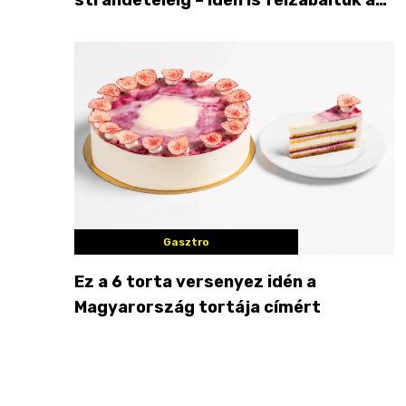
Balaton déli partját
Gasztro
Ez a 6 torta versenyez idén a
Magyarország tortája címért