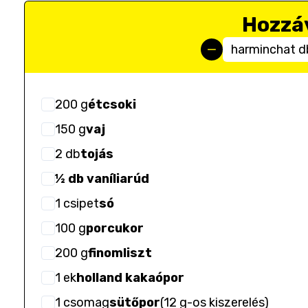
Hozzá
harminchat d
200
g
étcsoki
150
g
vaj
2
db
tojás
½ db vaníliarúd
1
csipet
só
100
g
porcukor
200
g
finomliszt
1
ek
holland kakaópor
1
csomag
sütőpor
(
12 g-os kiszerelés
)