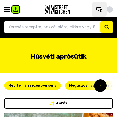
Húsvéti aprósütik
Mediterrán receptverseny
Megúszós nyári kedvence
Szűrés