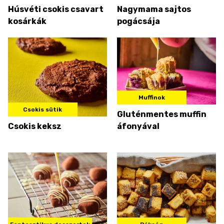
Húsvéti csokis csavart
Nagymama sajtos
kosárkák
pogácsája
Muffinok
Csokis sütik
Gluténmentes muffin
Csokis keksz
áfonyával