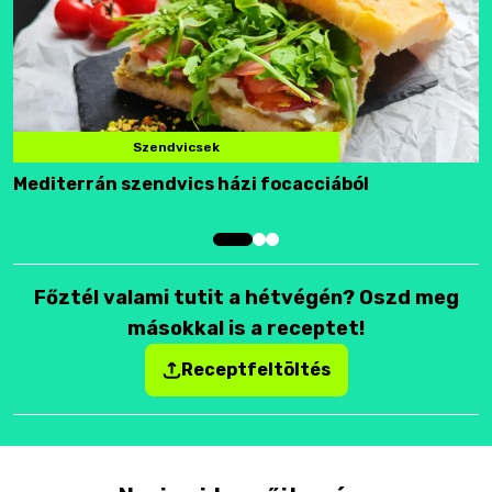
Szendvicsek
Mediterrán szendvics házi focacciából
F
Főztél valami tutit a hétvégén? Oszd meg
másokkal is a receptet!
Receptfeltöltés