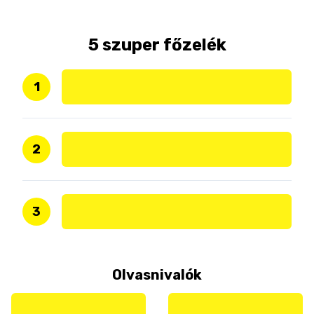
5 szuper főzelék
1
2
3
Olvasnivalók