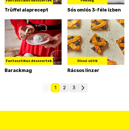
Fantasztikus desszertek
Pékség
Trüffel alaprecept
Sós omlós 3-féle ízben
Fantasztikus desszertek
Olcsó sütik
Barackmag
Rácsos linzer
1
2
3