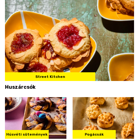
Street Kitchen
Huszárcsók
Húsvéti sütemények
Pogácsák