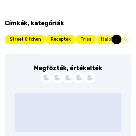
Címkék, kategóriák
Street Kitchen
Receptek
Friss
Italok
Kokté
Megfőzték, értékelték