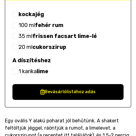
kockajég
100
ml
fehér rum
35
ml
frissen facsart lime-lé
20
ml
cukorszirup
A díszítéshez
1
karika
lime
Bevásárlólistához adás
Egy ovális Y alakú poharat jól behűtünk. A shakert
feltöltjük jéggel, ráöntjük a rumot, a limelevet, a
cukorszirupot (a receptet itt találjátok), és 1,5-2 percig