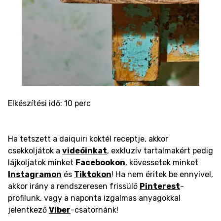
Elkészítési idő: 10 perc
Ha tetszett a daiquiri koktél receptje, akkor
csekkoljátok a
videóinkat
, exkluzív tartalmakért pedig
lájkoljatok minket
Facebookon
, kövessetek minket
Instagramon
és
Tiktokon
! Ha nem éritek be ennyivel,
akkor irány a rendszeresen frissülő
Pinterest
-
profilunk, vagy a naponta izgalmas anyagokkal
jelentkező
Viber
-csatornánk!