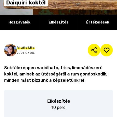
Daiquiri
koktél
Hozzávalók
Elkészítés
Értékelések
Vitális
Lilla
2021. 07. 25.
Sokféleképpen variálható, friss, limonádészerű
koktél, aminek az ütősségéről a rum gondoskodik,
minden mást bízzunk a képzeletünkre!
Elkészítés
10 perc