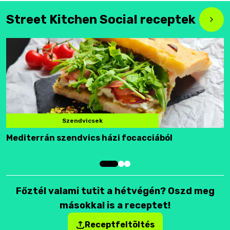
Street Kitchen Social receptek
Szendvicsek
Mediterrán szendvics házi focacciából
F
Főztél valami tutit a hétvégén? Oszd meg
másokkal is a receptet!
Receptfeltöltés