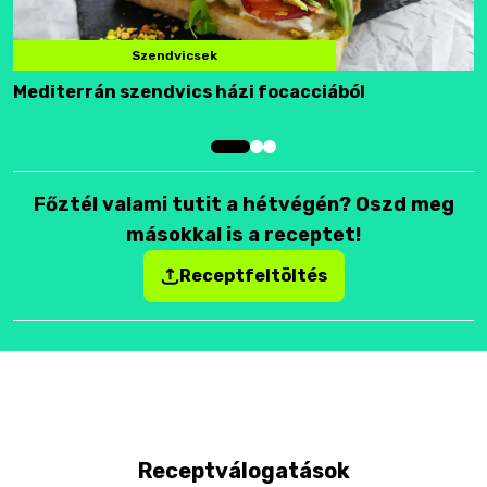
Szendvicsek
Mediterrán szendvics házi focacciából
F
Főztél valami tutit a hétvégén? Oszd meg
másokkal is a receptet!
Receptfeltöltés
Receptválogatások