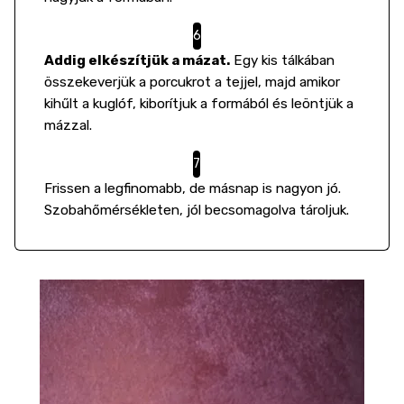
Addig elkészítjük a mázat.
Egy kis tálkában
összekeverjük a porcukrot a tejjel, majd amikor
kihűlt a kuglóf, kiborítjuk a formából és leöntjük a
mázzal.
Frissen a legfinomabb, de másnap is nagyon jó.
Szobahőmérsékleten, jól becsomagolva tároljuk.