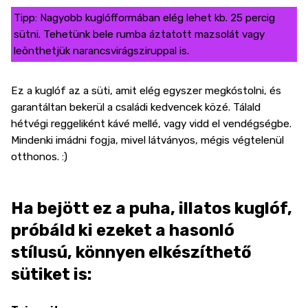
Tipp: Nagyobb kuglófformában elég lehet kb. 25 percig
sütni. Tehetünk bele rumba áztatott mazsolát vagy
leönthetjük narancsvirágsziruppal is.
Ez a kuglóf az a süti, amit elég egyszer megkóstolni, és
garantáltan bekerül a családi kedvencek közé. Tálald
hétvégi reggeliként kávé mellé, vagy vidd el vendégségbe.
Mindenki imádni fogja, mivel látványos, mégis végtelenül
otthonos. :)
Ha bejött ez a puha, illatos kuglóf,
próbáld ki ezeket a hasonló
stílusú, könnyen elkészíthető
sütiket is: