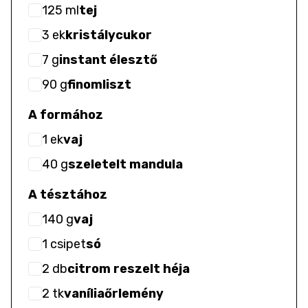
125
ml
tej
3
ek
kristálycukor
7
g
instant élesztő
90
g
finomliszt
A formához
1
ek
vaj
40
g
szeletelt mandula
A tésztához
140
g
vaj
1
csipet
só
2
db
citrom reszelt héja
2
tk
vaníliaőrlemény