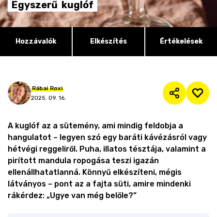
Egyszerű
kuglóf
Hozzávalók
Elkészítés
Értékelések
Rábai
Roxi
2025. 09. 16.
A kuglóf az a sütemény, ami mindig feldobja a
hangulatot – legyen szó egy baráti kávézásról vagy
hétvégi reggeliről. Puha, illatos tésztája, valamint a
pirított mandula ropogása teszi igazán
ellenállhatatlanná. Könnyű elkészíteni, mégis
látványos – pont az a fajta süti, amire mindenki
rákérdez: „Ugye van még belőle?”