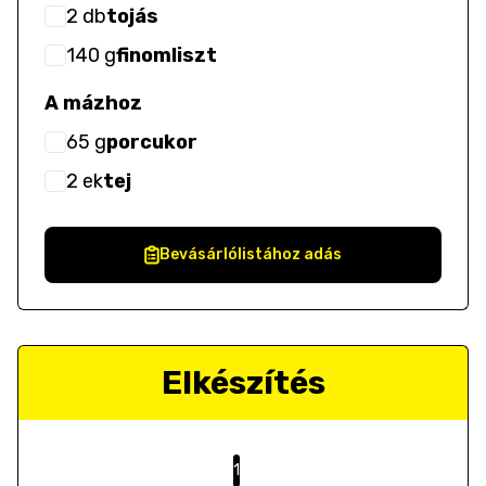
2
db
tojás
140
g
finomliszt
A mázhoz
65
g
porcukor
2
ek
tej
Bevásárlólistához adás
Elkészítés