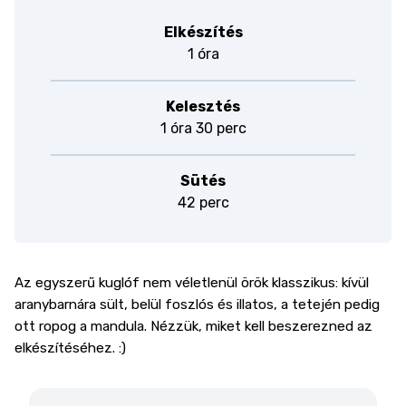
Elkészítés
1 óra
Kelesztés
1 óra 30 perc
Sütés
42 perc
Az egyszerű kuglóf nem véletlenül örök klasszikus: kívül
aranybarnára sült, belül foszlós és illatos, a tetején pedig
ott ropog a mandula. Nézzük, miket kell beszerezned az
elkészítéséhez. :)