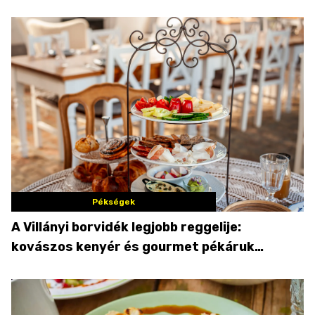
Pékségek
A Villányi borvidék legjobb reggelije:
kovászos kenyér és gourmet pékáruk
Palkonyán