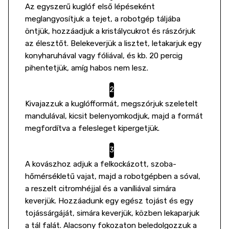
Az egyszerű kuglóf első lépéseként
meglangyosítjuk a tejet, a robotgép táljába
öntjük, hozzáadjuk a kristálycukrot és rászórjuk
az élesztőt. Belekeverjük a lisztet, letakarjuk egy
konyharuhával vagy fóliával, és kb. 20 percig
pihentetjük, amíg habos nem lesz.
Kivajazzuk a kuglófformát, megszórjuk szeletelt
mandulával, kicsit belenyomkodjuk, majd a formát
megfordítva a felesleget kipergetjük.
A kovászhoz adjuk a felkockázott, szoba-
hőmérsékletű vajat, majd a robotgépben a sóval,
a reszelt citromhéjjal és a vaníliával simára
keverjük. Hozzáadunk egy egész tojást és egy
tojássárgáját, simára keverjük, közben lekaparjuk
a tál falát. Alacsony fokozaton beledolgozzuk a