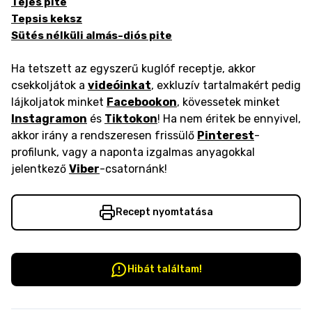
Tejes pite
Tepsis keksz
Sütés nélküli almás-diós pite
Ha tetszett az egyszerű kuglóf receptje, akkor
csekkoljátok a
videóinkat
, exkluzív tartalmakért pedig
lájkoljatok minket
Facebookon
, kövessetek minket
Instagramon
és
Tiktokon
! Ha nem éritek be ennyivel,
akkor irány a rendszeresen frissülő
Pinterest
-
profilunk, vagy a naponta izgalmas anyagokkal
jelentkező
Viber
-csatornánk!
Recept nyomtatása
Hibát találtam!