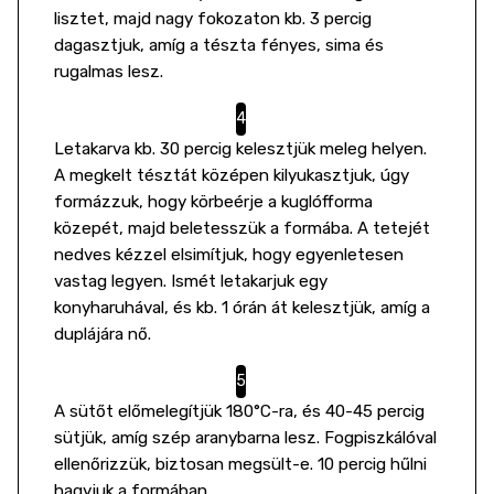
lisztet, majd nagy fokozaton kb. 3 percig
dagasztjuk, amíg a tészta fényes, sima és
rugalmas lesz.
Letakarva kb. 30 percig kelesztjük meleg helyen.
A megkelt tésztát középen kilyukasztjuk, úgy
formázzuk, hogy körbeérje a kuglófforma
közepét, majd beletesszük a formába. A tetejét
nedves kézzel elsimítjuk, hogy egyenletesen
vastag legyen. Ismét letakarjuk egy
konyharuhával, és kb. 1 órán át kelesztjük, amíg a
duplájára nő.
A sütőt előmelegítjük 180°C-ra, és 40-45 percig
sütjük, amíg szép aranybarna lesz. Fogpiszkálóval
ellenőrizzük, biztosan megsült-e. 10 percig hűlni
hagyjuk a formában.