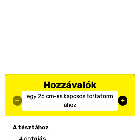
Hozzávalók
egy 26 cm-es kapcsos tortaform
ához
A tésztához
4
db
tojás