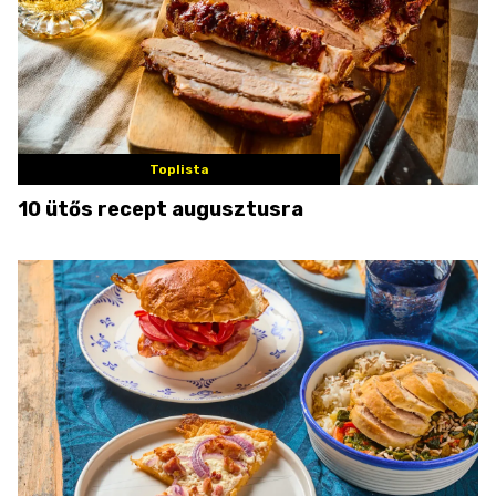
Toplista
10 ütős recept augusztusra