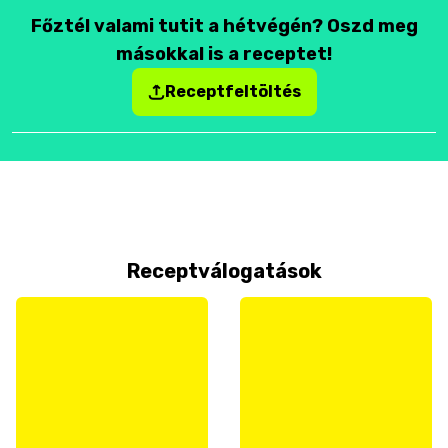
Főztél valami tutit a hétvégén? Oszd meg
másokkal is a receptet!
Receptfeltöltés
Receptválogatások