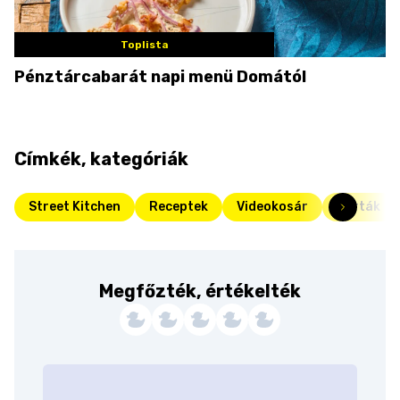
Toplista
Pénztárcabarát napi menü Domától
Címkék, kategóriák
Street Kitchen
Receptek
Videokosár
Torták
Megfőzték, értékelték