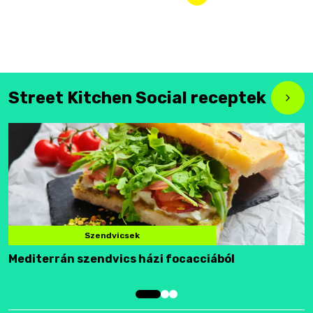
Street Kitchen Social receptek
Szendvicsek
Mediterrán szendvics házi focacciából
F