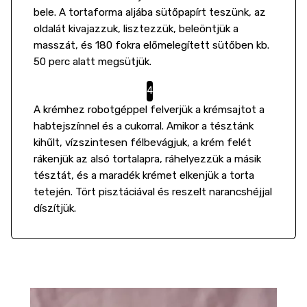
bele. A tortaforma aljába sütőpapírt teszünk, az
oldalát kivajazzuk, lisztezzük, beleöntjük a
masszát, és 180 fokra előmelegített sütőben kb.
50 perc alatt megsütjük.
A krémhez robotgéppel felverjük a krémsajtot a
habtejszínnel és a cukorral. Amikor a tésztánk
kihűlt, vízszintesen félbevágjuk, a krém felét
rákenjük az alsó tortalapra, ráhelyezzük a másik
tésztát, és a maradék krémet elkenjük a torta
tetején. Tört pisztáciával és reszelt narancshéjjal
díszítjük.