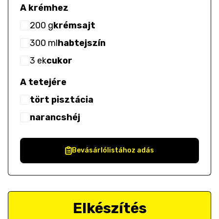
A krémhez
200
g
krémsajt
300
ml
habtejszín
3
ek
cukor
A tetejére
tört pisztácia
narancshéj
Bevásárlólistához adás
Elkészítés