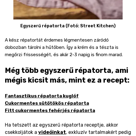
Egyszerű répatorta (Fotó: Street Kitchen)
A kész répatortát érdemes légmentesen záródó
dobozban tárolni a hűtőben. Így a krém és a tészta is
megőrzi frissességét, és akár 2-3 napig is finom marad.
Még több egyszerű répatorta, ami
mégis kicsit más, mint ez a recept:
Fantasztikus répatorta kuglóf
Cukormentes sütőtökös répatorta
Fitt cukormentes fehérjés répatorta
Ha tetszett az egyszerű répatorta receptje, akkor
csekkoljátok a
videóinkat
, exkluzív tartalmakért pedig