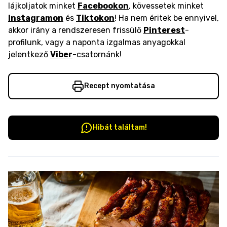
lájkoljatok minket
Facebookon
, kövessetek minket
Instagramon
és
Tiktokon
! Ha nem éritek be ennyivel,
akkor irány a rendszeresen frissülő
Pinterest
-
profilunk, vagy a naponta izgalmas anyagokkal
jelentkező
Viber
-csatornánk!
Recept nyomtatása
Hibát találtam!