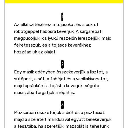
Az elkészítéséhez a tojásokat és a cukrot
robotgéppel habosra keverjük. A sárgarépát
megpucoljuk, kis lyukú reszelőn lereszeljük, majd
félretesszük, és a tojásos keverékhez
hozzáadjuk az olajat.
Egy másik edényben összekeverjük a lisztet, a
sütőport, a sót, a fahéjat és a vaníliakivonatot,
majd apránként a tojásba keverjük, végül a
masszába forgatjuk a répát is.
Mozsárban összetörjük a diót és a pisztáciát,
majd a szeletelt mandulával együtt belekeverjük
a tésztába, ha szeretjük, mazsolát is tehetünk