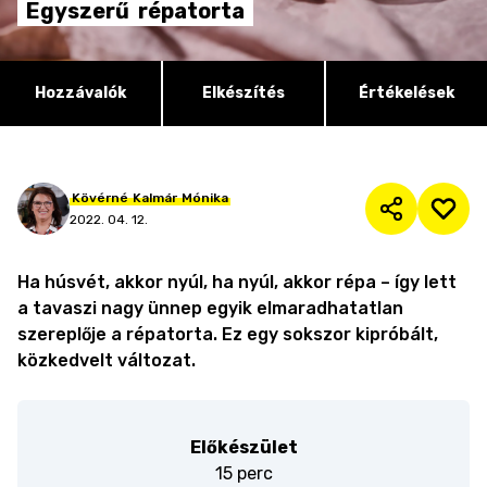
Egyszerű
répatorta
Hozzávalók
Elkészítés
Értékelések
Kövérné
Kalmár
Mónika
2022. 04. 12.
Ha húsvét, akkor nyúl, ha nyúl, akkor répa – így lett
a tavaszi nagy ünnep egyik elmaradhatatlan
szereplője a répatorta. Ez egy sokszor kipróbált,
közkedvelt változat.
Előkészület
15 perc