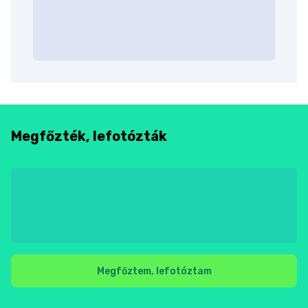
Megfőzték, lefotózták
Megfőztem, lefotóztam