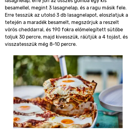
lasagnelap, erre jön az összes gomba egy kis
besamellel, megint 3 lasagnelap, és a ragu másik fele.
Erre tesszük az utolsó 3 db lasagnelapot, eloszlatjuk a
tetején a maradék besamelt, megszórjuk a reszelt
vörös cheddarral, és 190 fokra előmelegített sütőbe
toljuk 30 percre, majd kivesszük, ráütjük a 4 tojást, és
visszatesszük még 8-10 percre.