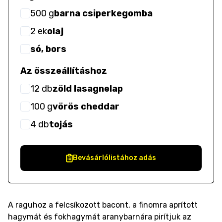
500
g
barna csiperkegomba
2
ek
olaj
só, bors
Az összeállításhoz
12
db
zöld lasagnelap
100
g
vörös cheddar
4
db
tojás
Bevásárlólistához adás
A raguhoz a felcsíkozott bacont, a finomra aprított
hagymát és fokhagymát aranybarnára pirítjuk az