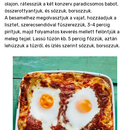
olajon, rátesszük a két konzerv paradicsomos babot,
összerottyantjuk, és sózzuk, borsozzuk.
A besamelhez megolvasztjuk a vajat, hozzáadjuk a
lisztet, szerecsendióval fűszerezzük, 3-4 percig
pirítjuk, majd folyamatos keverés mellett felöntjük a
meleg tejjel. Lassú tűzön kb. 5 percig főzzük, aztán
lehúzzuk a tűzről, és ízlés szerint sózzuk, borsozzuk.