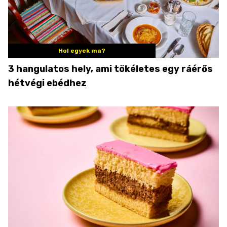
Hol egyek ma?
3 hangulatos hely, ami tökéletes egy ráérős
hétvégi ebédhez