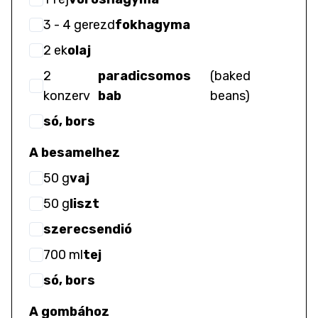
3
- 4
gerezd
fokhagyma
2
ek
olaj
2
paradicsomos
(
baked
konzerv
bab
beans
)
só, bors
A besamelhez
50
g
vaj
50
g
liszt
szerecsendió
700
ml
tej
só, bors
A gombához