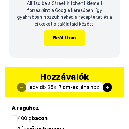
Állítsd be a Street Kitchent kiemelt
forrásként a Google keresőben, így
gyakrabban hozzuk neked a recepteket és a
cikkeket a találataid között.
Beállítom
Hozzávalók
egy db 25x17 cm-es jénaihoz
A raguhoz
400
g
bacon
1
fej
vöröshagyma