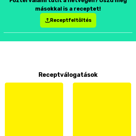
Főztél valami tutit a hétvégén? Oszd meg
másokkal is a receptet!
Receptfeltöltés
Receptválogatások