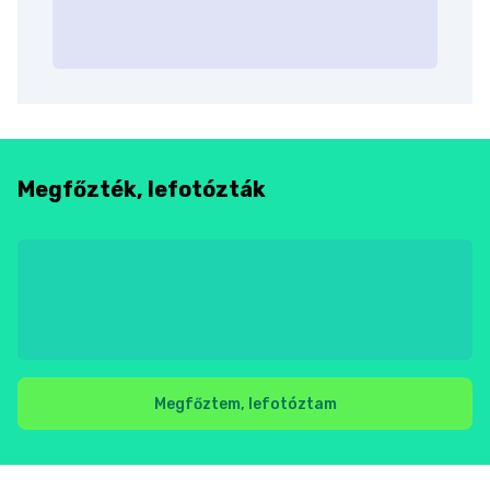
Megfőzték, lefotózták
Megfőztem, lefotóztam