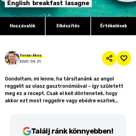
English
breakfast
lasagne
Hozzávalók
Elkészítés
Értékelések
Forási
Ákos
2020. 04. 21.
Gondoltam, mi lenne, ha társítanánk az angol
reggelit az olasz gasztronómiával – így született
meg ez a recept. Csak el kell döntenetek, hogy
akkor ezt most reggelire vagy ebédre eszitek…
Találj ránk könnyebben!