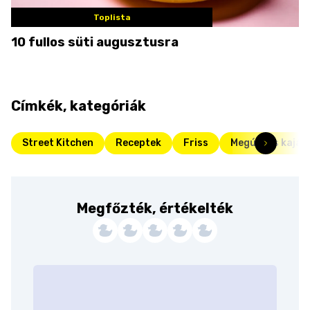
Toplista
10 fullos süti augusztusra
Címkék, kategóriák
Street Kitchen
Receptek
Friss
Megúszós kaják
Megfőzték, értékelték