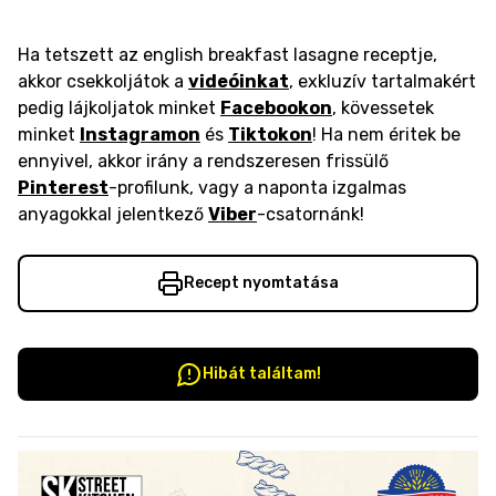
Ha tetszett az english breakfast lasagne receptje,
akkor csekkoljátok a
videóinkat
, exkluzív tartalmakért
pedig lájkoljatok minket
Facebookon
, kövessetek
minket
Instagramon
és
Tiktokon
! Ha nem éritek be
ennyivel, akkor irány a rendszeresen frissülő
Pinterest
-profilunk, vagy a naponta izgalmas
anyagokkal jelentkező
Viber
-csatornánk!
Recept nyomtatása
Hibát találtam!