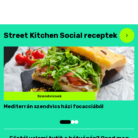
Street Kitchen Social receptek
Szendvicsek
Mediterrán szendvics házi focacciából
F