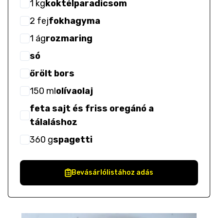
1
kg
koktélparadicsom
2
fej
fokhagyma
1
ág
rozmaring
só
őrölt bors
150
ml
olívaolaj
feta sajt és friss oregánó a
tálaláshoz
360
g
spagetti
Bevásárlólistához adás