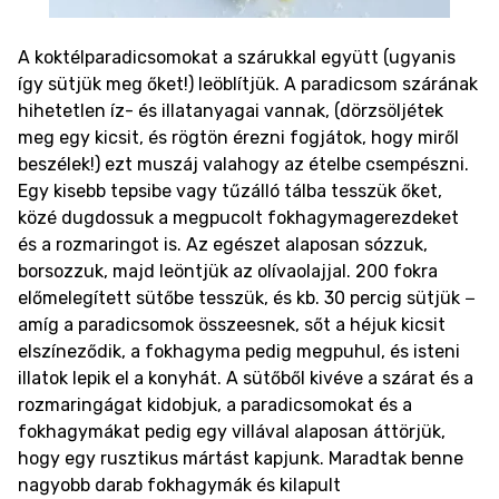
A koktélparadicsomokat a szárukkal együtt (ugyanis
így sütjük meg őket!) leöblítjük. A paradicsom szárának
hihetetlen íz- és illatanyagai vannak, (dörzsöljétek
meg egy kicsit, és rögtön érezni fogjátok, hogy miről
beszélek!) ezt muszáj valahogy az ételbe csempészni.
Egy kisebb tepsibe vagy tűzálló tálba tesszük őket,
közé dugdossuk a megpucolt fokhagymagerezdeket
és a rozmaringot is. Az egészet alaposan sózzuk,
borsozzuk, majd leöntjük az olívaolajjal.
200 fokra
előmelegített sütőbe tesszük, és kb. 30 percig sütjük −
amíg a paradicsomok összeesnek, sőt a héjuk kicsit
elszíneződik, a fokhagyma pedig megpuhul, és isteni
illatok lepik el a konyhát.
A sütőből kivéve a szárat és a
rozmaringágat kidobjuk, a paradicsomokat és a
fokhagymákat pedig egy villával alaposan áttörjük,
hogy egy rusztikus mártást kapjunk. Maradtak benne
nagyobb darab fokhagymák és kilapult