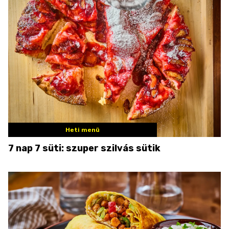
Heti menü
7 nap 7 süti: szuper szilvás sütik