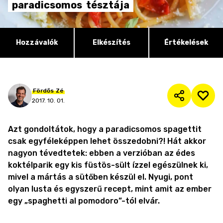
paradicsomos
tésztája
Hozzávalók
Elkészítés
Értékelések
Fördős
Zé
2017. 10. 01.
Azt gondoltátok, hogy a paradicsomos spagettit
csak egyféleképpen lehet összedobni?! Hát akkor
nagyon tévedtetek: ebben a verzióban az édes
koktélparik egy kis füstös-sült ízzel egészülnek ki,
mivel a mártás a sütőben készül el. Nyugi, pont
olyan lusta és egyszerű recept, mint amit az ember
egy „spaghetti al pomodoro”-tól elvár.