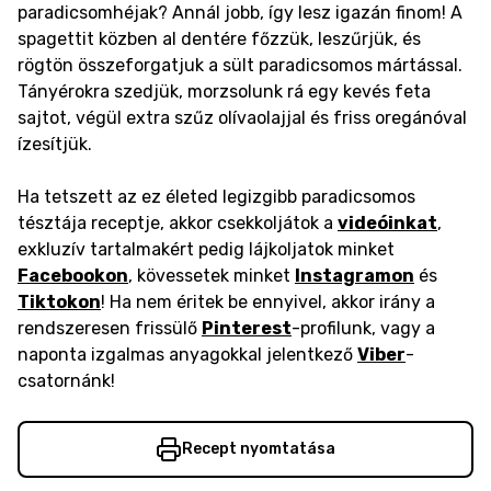
paradicsomhéjak? Annál jobb, így lesz igazán finom!
A
spagettit közben al dentére főzzük, leszűrjük, és
rögtön összeforgatjuk a sült paradicsomos mártással.
Tányérokra szedjük, morzsolunk rá egy kevés feta
sajtot, végül extra szűz olívaolajjal és friss oregánóval
ízesítjük.
Ha tetszett az ez életed legizgibb paradicsomos
tésztája receptje, akkor csekkoljátok a
videóinkat
,
exkluzív tartalmakért pedig lájkoljatok minket
Facebookon
, kövessetek minket
Instagramon
és
Tiktokon
! Ha nem éritek be ennyivel, akkor irány a
rendszeresen frissülő
Pinterest
-profilunk, vagy a
naponta izgalmas anyagokkal jelentkező
Viber
-
csatornánk!
Recept nyomtatása