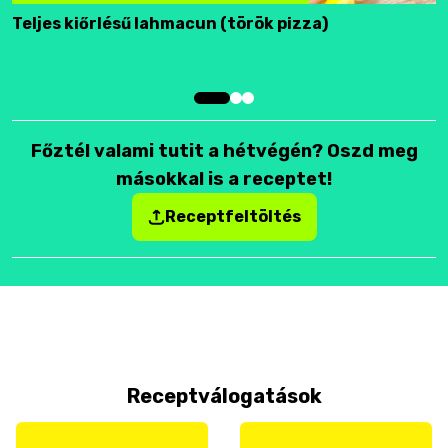
Teljes kiőrlésű lahmacun (török pizza)
F
Főztél valami tutit a hétvégén? Oszd meg
másokkal is a receptet!
Receptfeltöltés
Receptválogatások