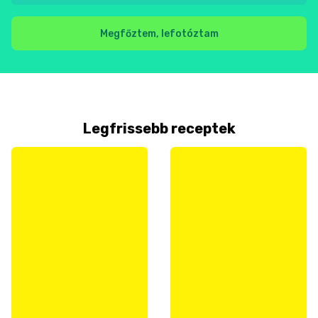
Megfőztem, lefotóztam
Legfrissebb receptek