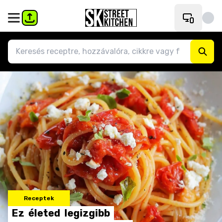
Receptek
Ez
életed
legizgibb