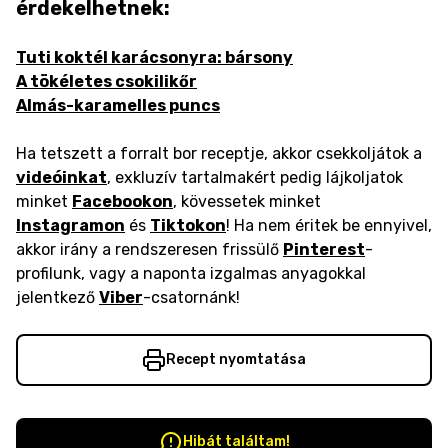
érdekelhetnek:
Tuti koktél karácsonyra: bársony
A tökéletes csokilikőr
Almás-karamelles puncs
Ha tetszett a forralt bor receptje, akkor csekkoljátok a
videóinkat
, exkluzív tartalmakért pedig lájkoljatok
minket
Facebookon
, kövessetek minket
Instagramon
és
Tiktokon
! Ha nem éritek be ennyivel,
akkor irány a rendszeresen frissülő
Pinterest
-
profilunk, vagy a naponta izgalmas anyagokkal
jelentkező
Viber
-csatornánk!
Recept nyomtatása
Hibát találtam!