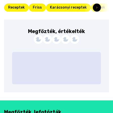
Receptek
Friss
Karácsonyi receptek
Italok
Megfőzték, értékelték
Megfőzték, lefotózták