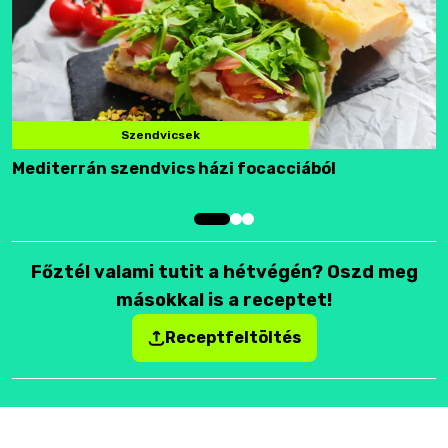
Szendvicsek
Mediterrán szendvics házi focacciából
F
Főztél valami tutit a hétvégén? Oszd meg
másokkal is a receptet!
Receptfeltöltés