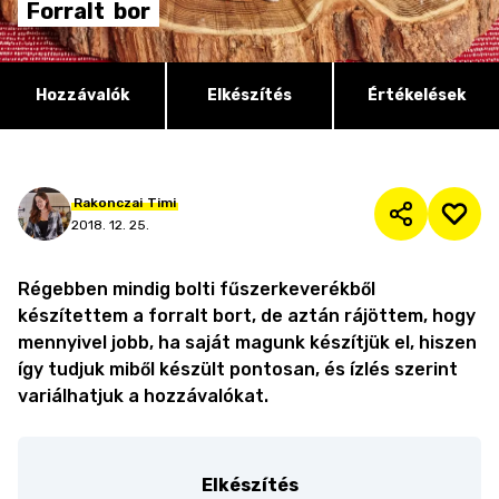
Forralt
bor
Hozzávalók
Elkészítés
Értékelések
Rakonczai
Timi
2018. 12. 25.
Régebben mindig bolti fűszerkeverékből
készítettem a forralt bort, de aztán rájöttem, hogy
mennyivel jobb, ha saját magunk készítjük el, hiszen
így tudjuk miből készült pontosan, és ízlés szerint
variálhatjuk a hozzávalókat.
Elkészítés