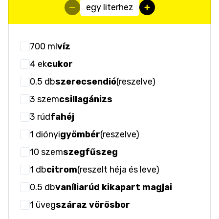
egy literhez
700
ml
víz
4
ek
cukor
0.5
db
szerecsendió
(
reszelve
)
3
szem
csillagánizs
3
rúd
fahéj
1
diónyi
gyömbér
(
reszelve
)
10
szem
szegfűszeg
1
db
citrom
(
reszelt héja és leve
)
0.5
db
vaníliarúd kikapart magjai
1
üveg
száraz vörösbor