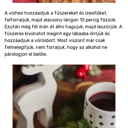
A vízhez hozzáadjuk a fűszereket és ízesítőket,
felforraljuk, majd alacsony lángon 10 percig főzzük.
Ezután még fél órán át állni hagyjuk, majd leszűrjük. A
fűszeres kivonatot megint egy lábasba öntjük és
hozzáadjuk a vörösbort. Most viszont már csak
felmelegítjük, nem forraljuk, hogy az alkohol ne
párologjon el belőle.