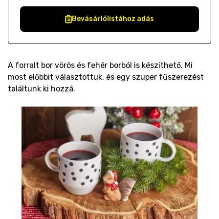
Bevásárlólistához adás
A forralt bor vörös és fehér borból is készíthető. Mi
most előbbit választottuk, és egy szuper fűszerezést
találtunk ki hozzá.