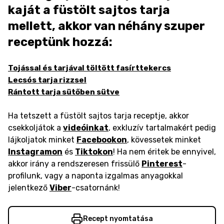
kaját a füstölt sajtos tarja
mellett, akkor van néhány szuper
receptünk hozzá:
Tojással és tarjával töltött fasírttekercs
Lecsós tarja rizzsel
Rántott tarja sütőben sütve
Ha tetszett a füstölt sajtos tarja receptje, akkor
csekkoljátok a
videóinkat
, exkluzív tartalmakért pedig
lájkoljatok minket
Facebookon
, kövessetek minket
Instagramon
és
Tiktokon
! Ha nem éritek be ennyivel,
akkor irány a rendszeresen frissülő
Pinterest
-
profilunk, vagy a naponta izgalmas anyagokkal
jelentkező
Viber
-csatornánk!
Recept nyomtatása