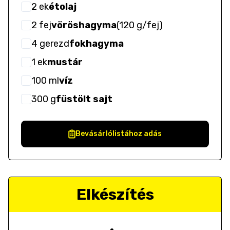
2
ek
étolaj
2
fej
vöröshagyma
(
120 g/fej
)
4
gerezd
fokhagyma
1
ek
mustár
100
ml
víz
300
g
füstölt sajt
Bevásárlólistához adás
Elkészítés