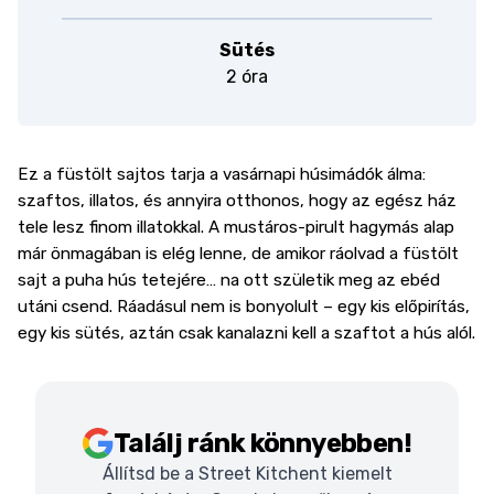
Sütés
2 óra
Ez a füstölt sajtos tarja a vasárnapi húsimádók álma:
szaftos, illatos, és annyira otthonos, hogy az egész ház
tele lesz finom illatokkal. A mustáros-pirult hagymás alap
már önmagában is elég lenne, de amikor ráolvad a füstölt
sajt a puha hús tetejére… na ott születik meg az ebéd
utáni csend. Ráadásul nem is bonyolult – egy kis előpirítás,
egy kis sütés, aztán csak kanalazni kell a szaftot a hús alól.
Találj ránk könnyebben!
Állítsd be a Street Kitchent kiemelt