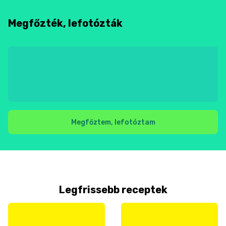
Megfőzték, lefotózták
Megfőztem, lefotóztam
Legfrissebb receptek