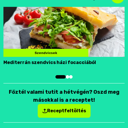
Szendvicsek
Mediterrán szendvics házi focacciából
F
Főztél valami tutit a hétvégén? Oszd meg
másokkal is a receptet!
Receptfeltöltés