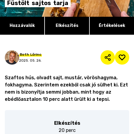
Füstölt
sajtos
tarja
Hozzávalók
Elkészítés
Értékelések
Both
Lőrinc
2025. 05. 26.
Szaftos hús, olvadt sajt, mustár, vöröshagyma,
fokhagyma. Szerintem ezekből csak jó sülhet ki. Ezt
nem is bizonyítja semmi jobban, mint hogy az
ebédlőasztalon 10 perc alatt ürült ki a tepsi.
Elkészítés
20 perc