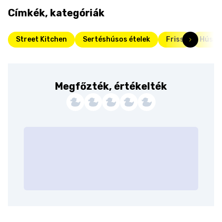
Címkék, kategóriák
Street Kitchen
Sertéshúsos ételek
Friss
Húsét
Megfőzték, értékelték