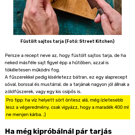
Füstölt sajtos tarja (Fotó: Street Kitchen)
Persze a recept neve az, hogy füstölt sajtos tarja, de ha
neked másféle sajt figyel épp a hűtőben, azzal is
tökéletesen működni fog.
A fűszerekkel pedig kísérletezz bátran, ez egy alaprecept
sóval, borssal és mustárral, de a tarjának nagyon jól állnak a
zöldfűszerek, vagy egy kis csípős is.
Pro tipp: ha víz helyett sört öntesz alá, még ízletesebb
lesz a végeredmény, csak vigyázz, hogy a maradék 400 ml
ne menjen kárba. ;)
Ha még kipróbálnál pár tarjás