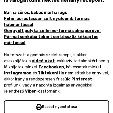
is válogattunk nektek néhány receptet.
Barna sörös, babos marharagu
Fehérboros lassan sült nyúlcomb tormás
habmártással
Göngyölt pulyka zelleres-tormás almapürével
Pármai sonkába tekert sertésszűz kéksajtos
mártással
Ha tetszett a gombás szelet receptje, akkor
csekkoljátok a
videóinkat
, exkluzív tartalmakért pedig
lájkoljatok minket
Facebookon
, kövessetek minket
Instagramon
és
Tiktokon
! Ha nem éritek be ennyivel,
akkor irány a rendszeresen frissülő
Pinterest
-
profilunk, vagy a naponta izgalmas anyagokkal
jelentkező
Viber
-csatornánk!
Recept nyomtatása