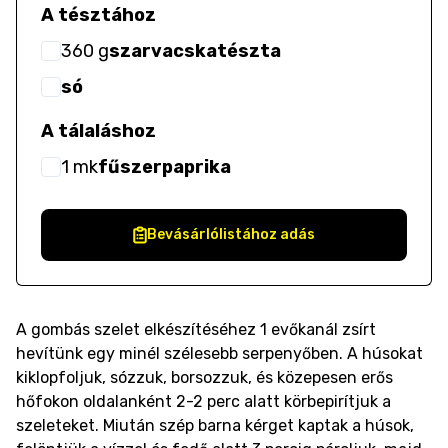
A tésztához
360
g
szarvacskatészta
só
A tálaláshoz
1
mk
fűszerpaprika
Bevásárlólistához adás
A gombás szelet elkészítéséhez 1 evőkanál zsírt
hevítünk egy minél szélesebb serpenyőben. A húsokat
kiklopfoljuk, sózzuk, borsozzuk, és közepesen erős
hőfokon oldalanként 2-2 perc alatt körbepirítjuk a
szeleteket. Miután szép barna kérget kaptak a húsok,