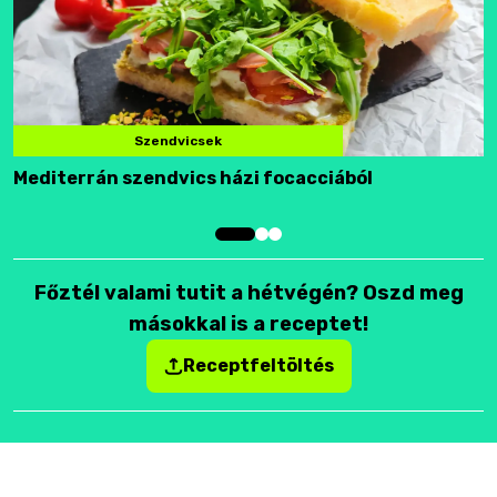
Szendvicsek
Mediterrán szendvics házi focacciából
F
Főztél valami tutit a hétvégén? Oszd meg
másokkal is a receptet!
Receptfeltöltés