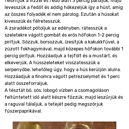
felöntjük a vízzel és fedő alatt 3 percig pároljuk, majd
levesszük a fedőt és addig hőkezeljük így a húst, amíg
az összes folyadék el nem párolog. Ezután a húsokat
kivesszük és félretesszük.
A zsiradékot pótoljuk az edényben, rátesszük a
szeletekre vágott gombát és erős hőfokon 1-2 percig
pirítjuk. Sózzuk, borsozzuk, ízesítjük a kakukkfűvel, a
zúzott fokhagymával, majd közepes hőfokon további 1
percig pirítjuk. Hozzáadjuk a tejfölt és a mustárt, és
elkeverjük. A hússzeleteket visszatesszük a
serpenyőbe, lehetőleg úgy, hogy a hús kerüljön alulra.
Hozzáadjuk a finomra vágott petrezselymet és 1 perc
alatt összeforraljuk.
A tésztát bő, sós, lobogó vízben a csomagoláson
feltüntetett idő alatt készre főzzük, majd leszűrjük és
a raguval tálaljuk, a tetejét pedig megszórjuk
fűszerpaprikával.