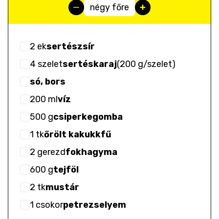
négy főre
2
ek
sertészsír
4
szelet
sertéskaraj
(
200 g/szelet
)
só, bors
200
ml
víz
500
g
csiperkegomba
1
tk
őrölt kakukkfű
2
gerezd
fokhagyma
600
g
tejföl
2
tk
mustár
1
csokor
petrezselyem