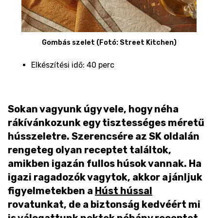
Gombás szelet (Fotó: Street Kitchen)
Elkészítési idő: 40 perc
Sokan vagyunk úgy vele, hogy néha
rákívánkozunk egy tisztességes méretű
hússzeletre. Szerencsére az SK oldalán
rengeteg olyan receptet találtok,
amikben igazán fullos húsok vannak. Ha
igazi ragadozók vagytok, akkor ajánljuk
figyelmetekben a
Húst hússal
rovatunkat, de a biztonság kedvéért mi