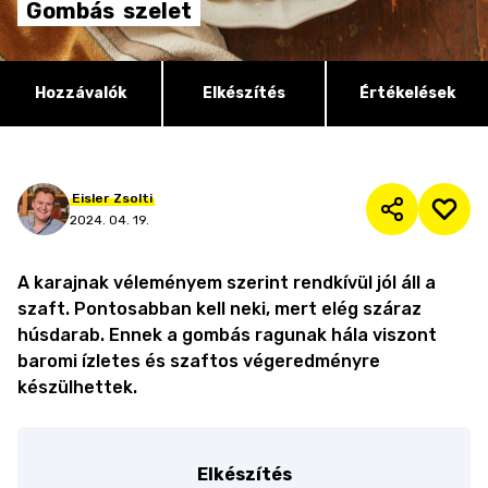
Gombás
szelet
Hozzávalók
Elkészítés
Értékelések
Eisler
Zsolti
2024. 04. 19.
A karajnak véleményem szerint rendkívül jól áll a
szaft. Pontosabban kell neki, mert elég száraz
húsdarab. Ennek a gombás ragunak hála viszont
baromi ízletes és szaftos végeredményre
készülhettek.
Elkészítés