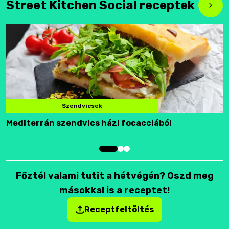
Street Kitchen Social receptek
Szendvicsek
Mediterrán szendvics házi focacciából
F
Főztél valami tutit a hétvégén? Oszd meg
másokkal is a receptet!
Receptfeltöltés