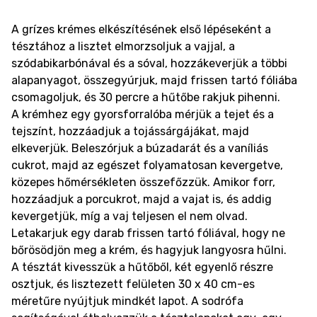
A grízes krémes elkészítésének első lépéseként a
tésztához a lisztet elmorzsoljuk a vajjal, a
szódabikarbónával és a sóval, hozzákeverjük a többi
alapanyagot, összegyúrjuk, majd frissen tartó fóliába
csomagoljuk, és 30 percre a hűtőbe rakjuk pihenni.
A krémhez egy gyorsforralóba mérjük a tejet és a
tejszínt, hozzáadjuk a tojássárgájákat, majd
elkeverjük. Beleszórjuk a búzadarát és a vaníliás
cukrot, majd az egészet folyamatosan kevergetve,
közepes hőmérsékleten összefőzzük. Amikor forr,
hozzáadjuk a porcukrot, majd a vajat is, és addig
kevergetjük, míg a vaj teljesen el nem olvad.
Letakarjuk egy darab frissen tartó fóliával, hogy ne
bőrösödjön meg a krém, és hagyjuk langyosra hűlni.
A tésztát kivesszük a hűtőből, két egyenlő részre
osztjuk, és lisztezett felületen 30 x 40 cm-es
méretűre nyújtjuk mindkét lapot. A sodrófa