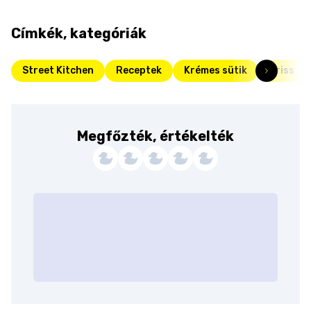
Címkék, kategóriák
Street Kitchen
Receptek
Krémes sütik
Friss
Megfőzték, értékelték