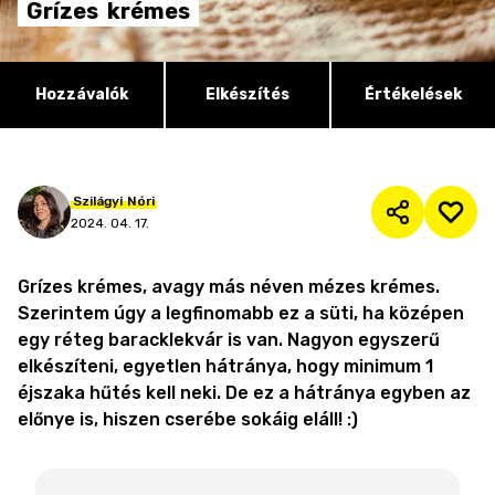
Grízes
krémes
Hozzávalók
Elkészítés
Értékelések
Szilágyi
Nóri
2024. 04. 17.
Grízes krémes, avagy más néven mézes krémes.
Szerintem úgy a legfinomabb ez a süti, ha középen
egy réteg baracklekvár is van. Nagyon egyszerű
elkészíteni, egyetlen hátránya, hogy minimum 1
éjszaka hűtés kell neki. De ez a hátránya egyben az
előnye is, hiszen cserébe sokáig eláll! :)