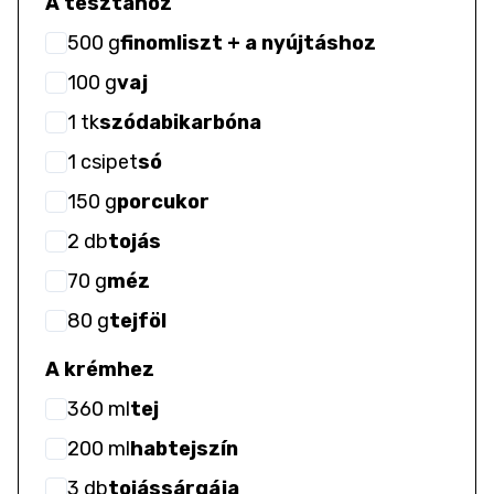
A tésztához
500
g
finomliszt + a nyújtáshoz
100
g
vaj
1
tk
szódabikarbóna
1
csipet
só
150
g
porcukor
2
db
tojás
70
g
méz
80
g
tejföl
A krémhez
360
ml
tej
200
ml
habtejszín
3
db
tojássárgája