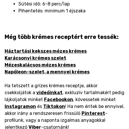
Sütési idő: 6-8 perc/lap
Pihentetés: minimum 1 éjszaka
Még több krémes receptért erre tessék:
Háztartási kekszes mézes krémes
Karácsonyi krémes szelet
Mézeskalácsos mézes krémes
Napóleon-szelet, a mennyei krémes
Ha tetszett a grízes krémes receptje, akkor
csekkoljátok a
videóinkat
, exkluzív tartalmakért pedig
lájkoljatok minket
Facebookon
, kövessetek minket
Instagramon
és
Tiktokon
! Ha nem éritek be ennyivel,
akkor irány a rendszeresen frissülő
Pinterest
-
profilunk, vagy a naponta izgalmas anyagokkal
jelentkező
Viber
-csatornánk!