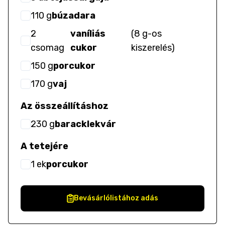
110
g
búzadara
2
vaníliás
(
8 g-os
csomag
cukor
kiszerelés
)
150
g
porcukor
170
g
vaj
Az összeállításhoz
230
g
baracklekvár
A tetejére
1
ek
porcukor
Bevásárlólistához adás