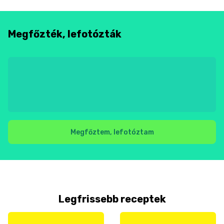
Megfőzték, lefotózták
Megfőztem, lefotóztam
Legfrissebb receptek