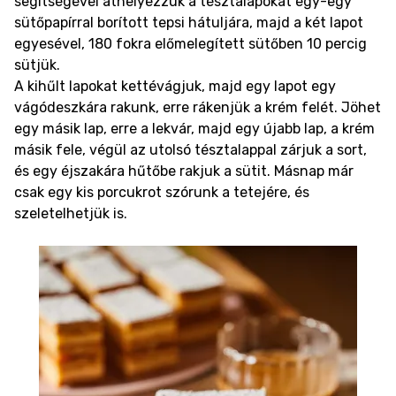
segítségével áthelyezzük a tésztalapokat egy-egy
sütőpapírral borított tepsi hátuljára, majd a két lapot
egyesével, 180 fokra előmelegített sütőben 10 percig
sütjük.
A kihűlt lapokat kettévágjuk, majd egy lapot egy
vágódeszkára rakunk, erre rákenjük a krém felét. Jöhet
egy másik lap, erre a lekvár, majd egy újabb lap, a krém
másik fele, végül az utolsó tésztalappal zárjuk a sort,
és egy éjszakára hűtőbe rakjuk a sütit. Másnap már
csak egy kis porcukrot szórunk a tetejére, és
szeletelhetjük is.