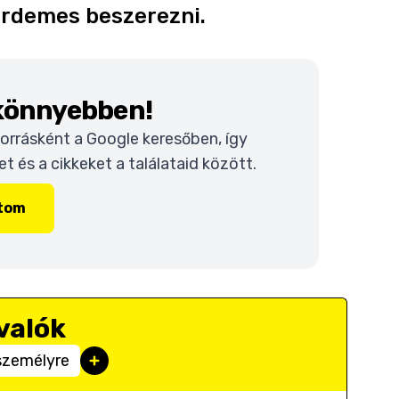
 érdemes beszerezni.
 könnyebben!
 forrásként a Google keresőben, így
 és a cikkeket a találataid között.
ítom
valók
 személyre