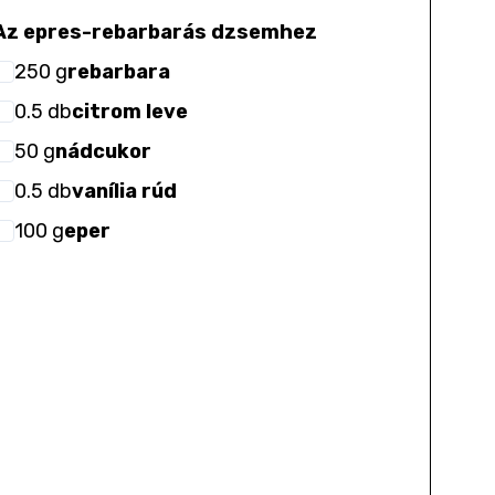
Az epres-rebarbarás dzsemhez
250
g
rebarbara
0.5
db
citrom leve
50
g
nádcukor
0.5
db
vanília rúd
100
g
eper