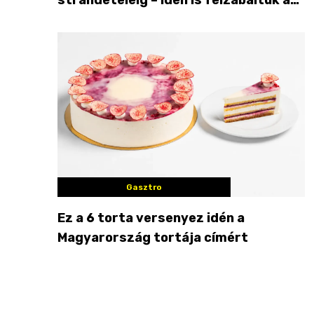
Balaton déli partját
Gasztro
Ez a 6 torta versenyez idén a
Magyarország tortája címért