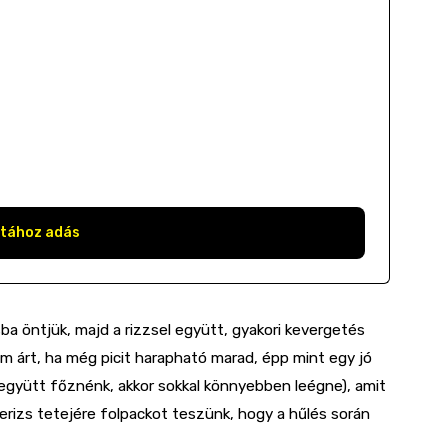
stához adás
osba öntjük, majd a rizzsel együtt, gyakori kevergetés
m árt, ha még picit harapható marad, épp mint egy jó
al együtt főznénk, akkor sokkal könnyebben leégne), amit
berizs tetejére folpackot teszünk, hogy a hűlés során