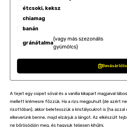
étcsoki, keksz
chiamag
banán
(
vagy más szezonális
gránátalma
gyümölcs
)
Bevásárlóli
A tejet egy csipet sóval és a vanília kikapart magjaival láb
mellett krémesre főzzük. Ha a rizs megpuhult (de azért ne
rizottóban), akkor beletesszük a kristálycukrot is (ha azz
elkeverünk benne, majd elzárjuk a lángot. Az elkészült tej
ne bőrösödjön meg, és hagyjuk teljesen kihűlni.