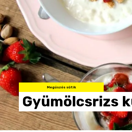
Megúszós sütik
Gyümölcsrizs
k