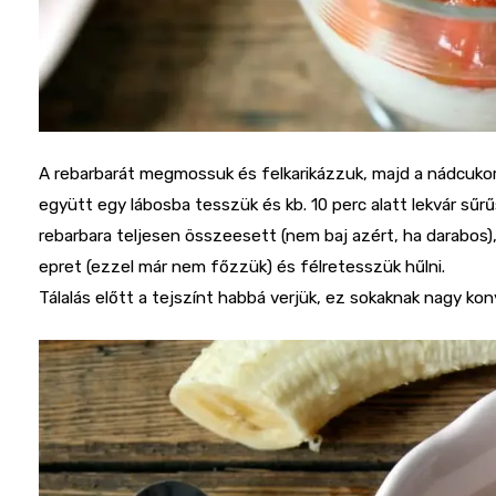
A rebarbarát megmossuk és felkarikázzuk, majd a nádcukorral
együtt egy lábosba tesszük és kb. 10 perc alatt lekvár sű
rebarbara teljesen összeesett (nem baj azért, ha darabos),
epret (ezzel már nem főzzük) és félretesszük hűlni.
Tálalás előtt a tejszínt habbá verjük, ez sokaknak nagy ko