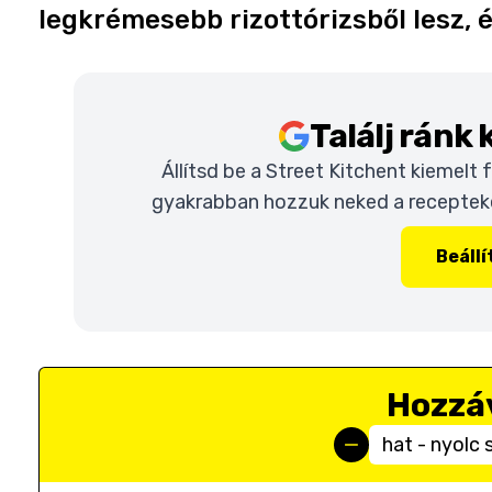
legkrémesebb rizottórizsből lesz,
Találj ránk
Állítsd be a Street Kitchent kiemelt
gyakrabban hozzuk neked a recepteket
Beáll
Hozzá
hat - nyolc