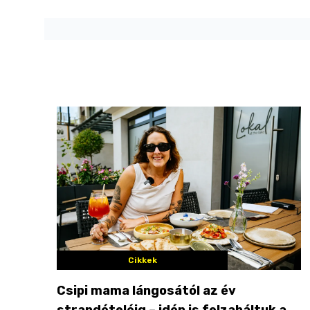
Cikkek
Csipi mama lángosától az év
strandételéig – idén is felzabáltuk a