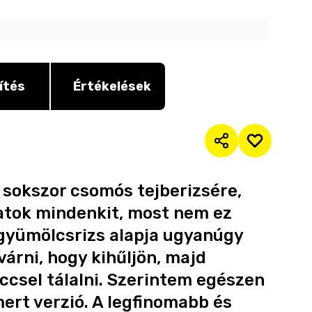
ítés
Értékelések
 sokszor csomós tejberizsére,
atok mindenkit, most nem ez
 gyümölcsrizs alapja ugyanúgy
várni, hogy kihűljön, majd
lccsel tálalni. Szerintem egészen
ert verzió. A legfinomabb és