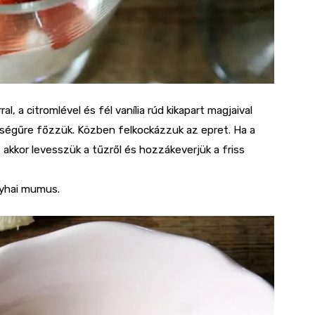
, a citromlével és fél vanília rúd kikapart magjaival
rűségűre főzzük. Közben felkockázzuk az epret. Ha a
 akkor levesszük a tűzről és hozzákeverjük a friss
nyhai mumus.