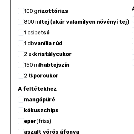
100
g
rizottórizs
800
ml
tej (akár valamilyen növényi tej)
1
csipet
só
1
db
vanília rúd
2
ek
kristálycukor
150
ml
habtejszín
2
tk
porcukor
A feltétekhez
mangópüré
kókuszchips
eper
(
friss
)
aszalt vörös áfonya