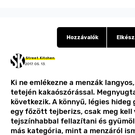
Hozzávalók
Elkész
Street
Kitchen
2017. 05. 13.
Ki ne emlékezne a menzák langyos,
tetején kakaószórással. Megnyugt
következik. A könnyű, légies hideg
egy főzött tejberizs, csak meg kell 
tejszínhabbal fellazítani és gyümö
más kategória, mint a menzáról ism